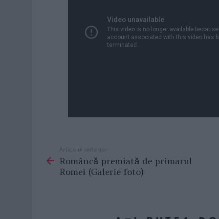
Articolul anterior
See
Româncă premiată de primarul
more
Romei (Galerie foto)