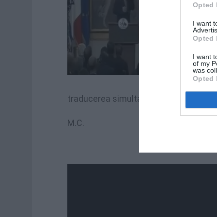
Opted 
I want 
Advertis
Opted 
I want t
of my P
was col
Opted 
traducerea simultană, când şi-a dat se
M.C.