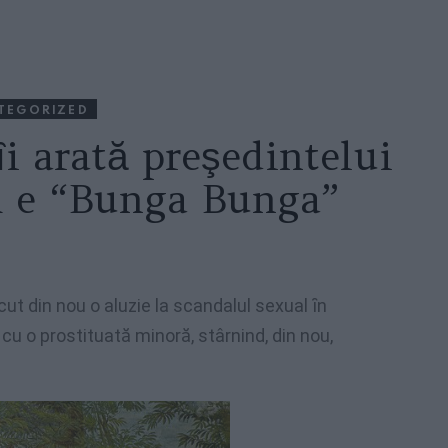
TEGORIZED
ȋi arată preşedintelui
 e “Bunga Bunga”
ăcut din nou o aluzie la scandalul sexual ȋn
 cu o prostituată minoră, stârnind, din nou,