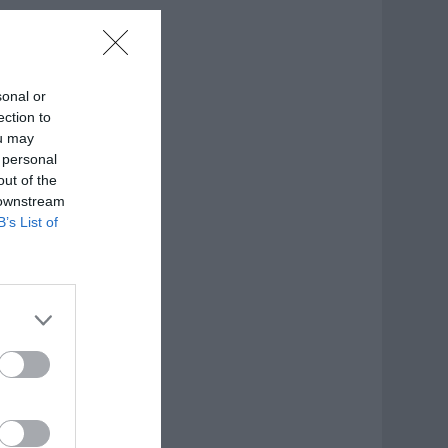
sonal or
ection to
ou may
 personal
out of the
 downstream
B’s List of