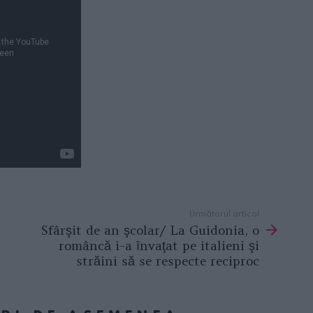
Următorul articol
Sfârşit de an şcolar/ La Guidonia, o
româncă i-a ȋnvaţat pe italieni şi
străini să se respecte reciproc