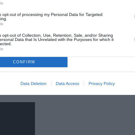
arătând ȋnspre doi din protagoniştii
In
tabloului cu temă mitologică, care ȋl
to opt-out of processing my Personal Data for Targeted
reprezintă pe Apollo ȋnconjurat de
ing.
In
muze. “”- a mai glumit Berlusconi.
o opt-out of Collection, Use, Retention, Sale, and/or Sharing
ersonal Data that Is Unrelated with the Purposes for which it
Netanyahu, oarecum stânjenit, ȋşi
lected.
In
scosese deja căştile unde auzea
ama de gluma premierului italian.
CONFIRM
Data Deletion
Data Access
Privacy Policy