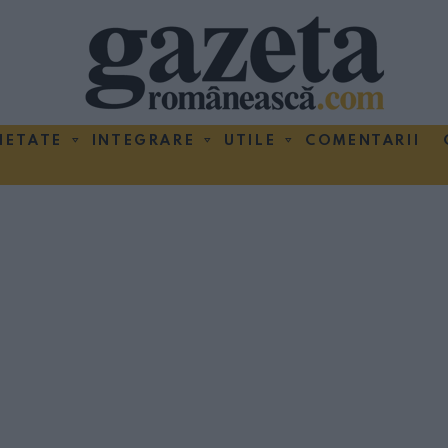
IETATE
INTEGRARE
UTILE
COMENTARII