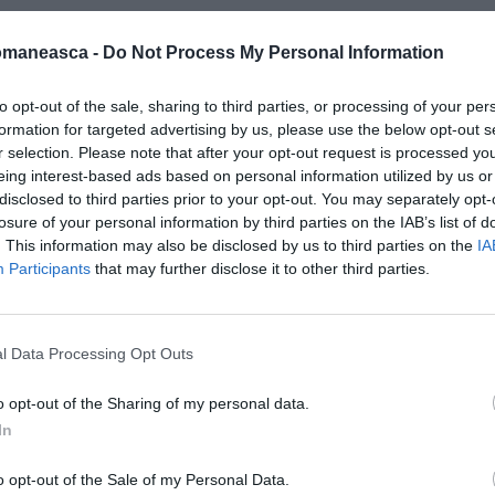
omaneasca -
Do Not Process My Personal Information
to opt-out of the sale, sharing to third parties, or processing of your per
formation for targeted advertising by us, please use the below opt-out s
r selection. Please note that after your opt-out request is processed y
eing interest-based ads based on personal information utilized by us or
ţe de presă susţinute cu
omologul său
disclosed to third parties prior to your opt-out. You may separately opt-
oni s-a adresat jurnaliştilor prezenţi ȋn sală:
losure of your personal information by third parties on the IAB’s list of
e culturală. Preşedintele Netanyahu m-a
. This information may also be disclosed by us to third parties on the
IA
Participants
that may further disclose it to other third parties.
are ȋl avem ȋn spatele nostru, ȋn original. Ii
reprezintă Parnasul."
l Data Processing Opt Outs
"
Acela sunt eu, iar celălalt este
Mariano Apicella
(cântăreţul
o opt-out of the Sharing of my personal data.
In
napoletan preferat al lui Berlusconi,
n.r.)”- a mai spus râzând Berlusconi,
o opt-out of the Sale of my Personal Data.