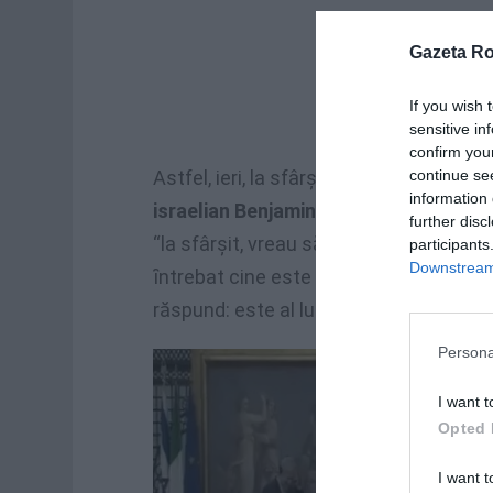
Gazeta R
If you wish 
sensitive in
confirm you
continue se
Astfel, ieri, la sfârşitul unei conferin
information 
israelian Benjamin Netanyahu
, Berlusc
further disc
“la sfârşit, vreau să aduc o informaţi
participants
Downstream 
ȋntrebat cine este autorul tabloului pe c
răspund: este al lui Andrea Appiani şi 
Persona
I want t
Opted 
I want t