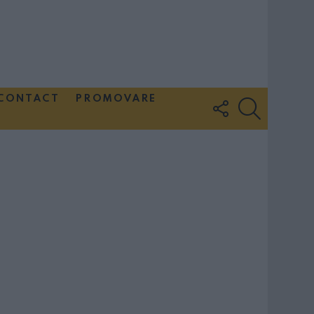
CONTACT
PROMOVARE
FOLLOW
SEARCH
US
Couple Photoshoot Paris