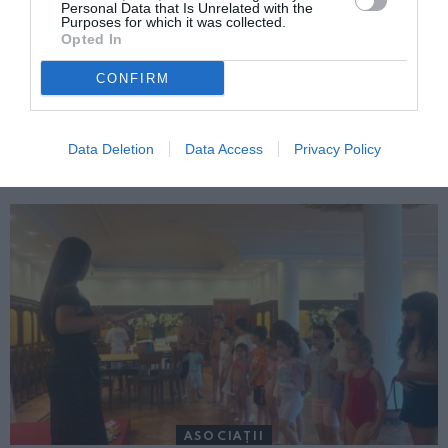
Personal Data that Is Unrelated with the
Purposes for which it was collected.
Opted In
CONFIRM
ITALIA
Concursul Miss Badante 2026: informații
Data Deletion
Data Access
Privacy Policy
despre înscrieri și participare
ASOCIAŢII