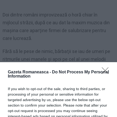
Doi dintre români improvizează o horă chiar în
mijlocul străzii, după ce au dat la maxim muzica din
maşina care aparţine firmei de salubrizare pentru
care lucrează.
Fără să le pese de nimic, bărbaţii se iau de umeri pe
ritmurile unei manele şi apoi pe cel al unei melodii
populare, folosind ca “accesorii” măturile din
Gazeta Romaneasca -
Do Not Process My Personal
echipamentul în dotare.
Information
Un coleg de muncă al românilor, arab de origine, se
If you wish to opt-out of the sale, sharing to third parties, or
processing of your personal or sensitive information for
simte rău şi este luat peste picior de doi dintre
targeted advertising by us, please use the below opt-out
membrii echipei.
section to confirm your selection. Please note that after your
opt-out request is processed you may continue seeing
Iată
VIDEO-ul
integral pe CANCAN
interest-based ads based on personal information utilized by