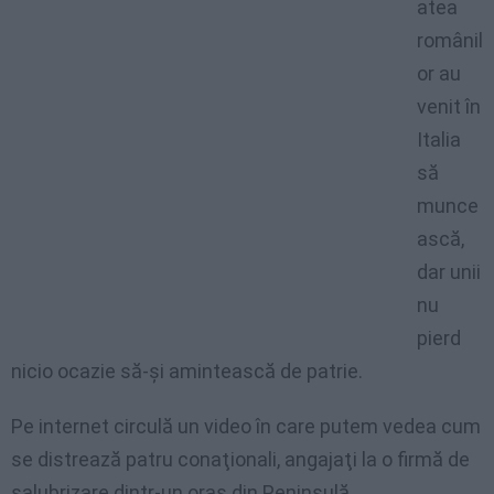
atea
românil
or au
venit în
Italia
să
munce
ască,
dar unii
nu
pierd
nicio ocazie să-şi amintească de patrie.
Pe internet circulă un video în care putem vedea cum
se distrează patru conaţionali, angajaţi la o firmă de
salubrizare dintr-un oraş din Peninsulă.