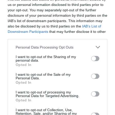
us or personal information disclosed to third parties prior to
your opt-out. You may separately opt-out of the further
disclosure of your personal information by third parties on the
Articolul anterior
See
IAB’s list of downstream participants. This information may
Echinocţiul de primăvară/ Azi începe
more
also be disclosed by us to third parties on the
IAB’s List of
primăvara
Downstream Participants
that may further disclose it to other
third parties.
Următorul articol
Canalul Dunăre-Bucureşti, vis comunist
Personal Data Processing Opt Outs
reînviat pe bani europeni
I want to opt-out of the Sharing of my
personal data.
Opted In
AȚI PUTEA DORI DE
ASEMENEA
I want to opt-out of the Sale of my
Personal Data.
Opted In
I want to opt-out of processing my
Personal Data for Targeted Advertising.
Opted In
I want to opt-out of Collection, Use,
Retention, Sale, and/or Sharing of my