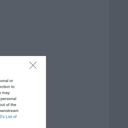
sonal or
ection to
ou may
 personal
out of the
 downstream
B’s List of