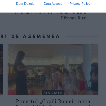
Următorul articol
Data Deletion
Data Access
Privacy Policy
Traian Băsescu a semnat
rechemarea în ţară a ambasadorului
Răzvan Rusu
ORI DE ASEMENEA
ASOCIAŢII
Proiectul „Copiii Romei, inima