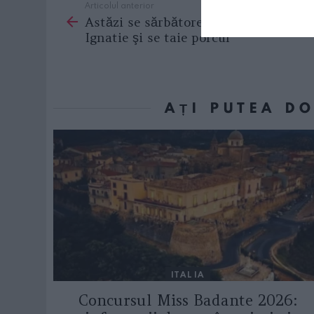
Articolul anterior
See
Astăzi se sărbătoreşte Sfântul
more
Ignatie şi se taie porcul
AȚI PUTEA D
ITALIA
Concursul Miss Badante 2026: