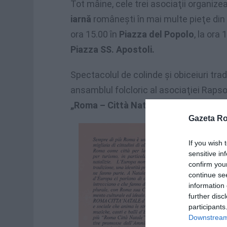
Tot mâine, cele trei asociaţii organiz
iarnă
româneşti în mai multe pieţe din 
ora 15.00 în
Piazza del Popolo
, la ora 
Piazza SS. Apostoli.
Spectacolul de colinde şi obiceiuri trad
ansamblul folcloric al asociaţiei Raps
„Roma – Città Natale d’Europa”
, prom
Gazeta R
If you wish 
sensitive in
confirm you
continue se
information 
further disc
participants
Downstream 