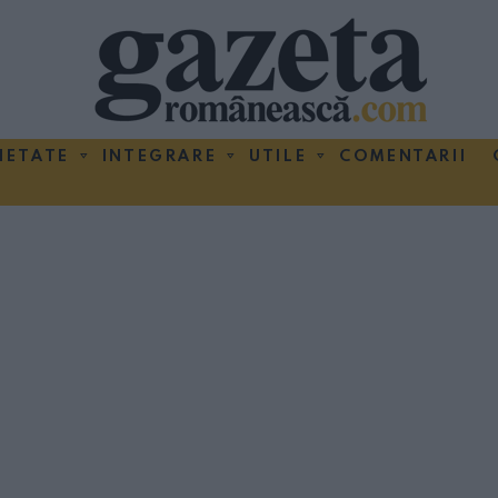
IETATE
INTEGRARE
UTILE
COMENTARII