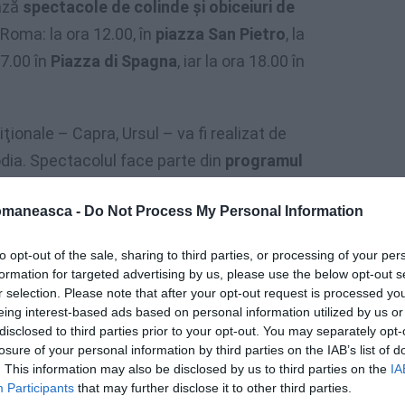
ează
spectacole de colinde şi obiceiuri de
Roma: la ora 12.00, în
piazza San Pietro
, la
17.00 în
Piazza di Spagna
, iar la ora 18.00 în
iţionale – Capra, Ursul – va fi realizat de
odia. Spectacolul face parte din
programul
ovat de Primăria Romei.
omaneasca -
Do Not Process My Personal Information
to opt-out of the sale, sharing to third parties, or processing of your per
formation for targeted advertising by us, please use the below opt-out s
r selection. Please note that after your opt-out request is processed y
eing interest-based ads based on personal information utilized by us or
disclosed to third parties prior to your opt-out. You may separately opt-
losure of your personal information by third parties on the IAB’s list of
. This information may also be disclosed by us to third parties on the
IA
Participants
that may further disclose it to other third parties.