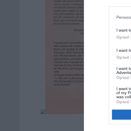
Persona
I want t
Opted 
I want t
Opted 
I want 
Advertis
Opted 
I want t
of my P
was col
Opted 