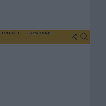
CONTACT
PROMOVARE
FOLLOW
SEARCH
US
Couple Photoshoot Paris