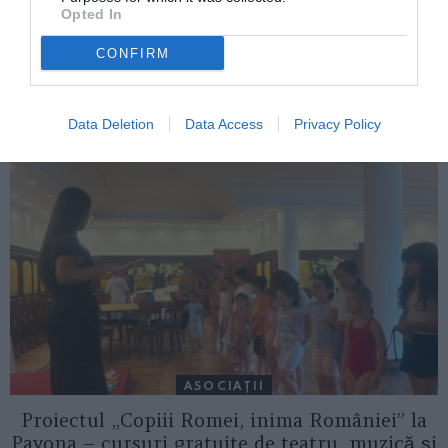
Opted In
CONFIRM
ITALIA
Concursul Miss Badante 2026: informații
despre înscrieri și participare
Data Deletion
Data Access
Privacy Policy
ASOCIAŢII
Proiectul „Copiii Romei, inima României” la
Pavona – cursuri gratuite de teatru, muzică și