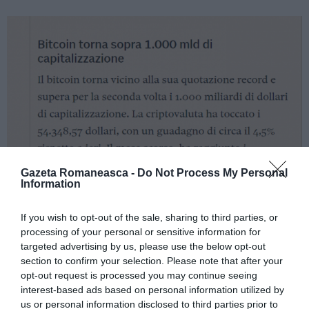
Gazeta Romaneasca -
Do Not Process My Personal
Pe 1 martie, Citigroup a scris într-o notă că
Information
criptomoneda se află într-un „moment crucial” și ar
If you wish to opt-out of the sale, sharing to third parties, or
putea într-o zi „să devină moneda preferată pentru
processing of your personal or sensitive information for
comerțul internațional”, scrie Il Sole 24 Ore.
targeted advertising by us, please use the below opt-out
section to confirm your selection. Please note that after your
opt-out request is processed you may continue seeing
interest-based ads based on personal information utilized by
Articolul anterior
See
us or personal information disclosed to third parties prior to