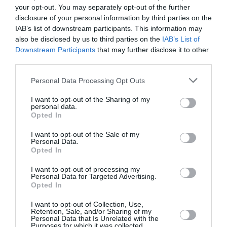
Italia, prima țară europeană care va
more
your opt-out. You may separately opt-out of the further
produce vaccinul rusesc Sputnik V, cel
disclosure of your personal information by third parties on the
puțin 10 milioane de doze
IAB’s list of downstream participants. This information may
Următorul articol
also be disclosed by us to third parties on the
IAB’s List of
Ramona Bădescu face dezvăluirea anului:
Downstream Participants
that may further disclose it to other
Tatăl copilului ei este un BANCHER italian
third parties.
faimos
Personal Data Processing Opt Outs
I want to opt-out of the Sharing of my
personal data.
AȚI PUTEA DORI DE
Opted In
ASEMENEA
I want to opt-out of the Sale of my
Personal Data.
Opted In
I want to opt-out of processing my
Personal Data for Targeted Advertising.
Opted In
I want to opt-out of Collection, Use,
Retention, Sale, and/or Sharing of my
Personal Data that Is Unrelated with the
Purposes for which it was collected.