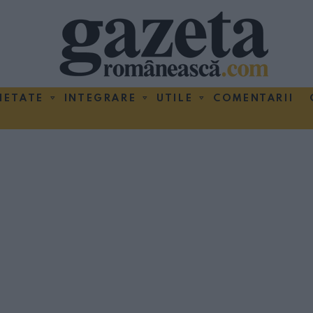
IETATE
INTEGRARE
UTILE
COMENTARII