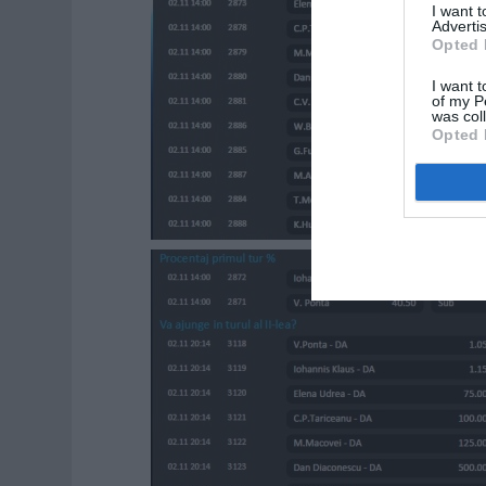
I want 
Advertis
Opted 
I want t
of my P
was col
Opted 