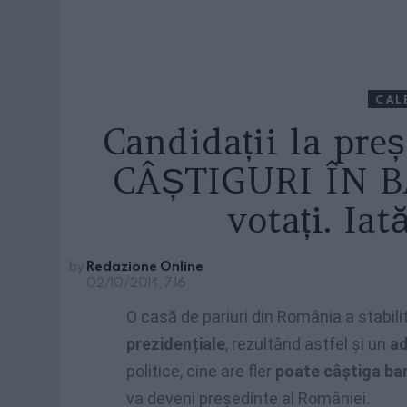
CAL
Candidații la pre
CÂȘTIGURI ÎN BA
votați. Ia
by
Redazione Online
02/10/2014, 7:16
O casă de pariuri din România a stabili
prezidențiale
, rezultând astfel și un
ad
politice, cine are fler
poate câștiga ba
va deveni președinte al României.