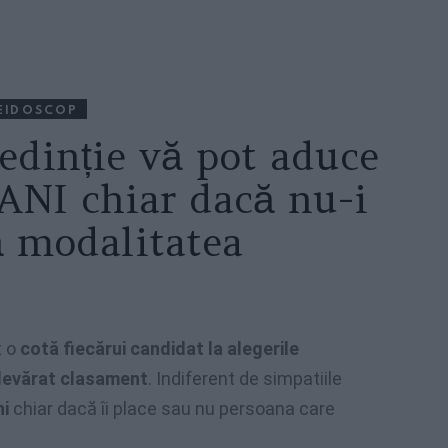
EIDOSCOP
ședinție vă pot aduce
NI chiar dacă nu-i
tă modalitatea
t o
cotă fiecărui candidat la alegerile
evărat clasament
. Indiferent de simpatiile
ni
chiar dacă îi place sau nu persoana care