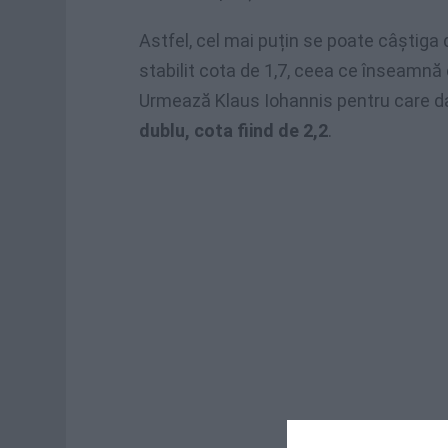
Astfel, cel mai puțin se poate câștiga 
stabilit cota de 1,7, ceea ce înseamnă
Urmează Klaus Iohannis pentru care da
dublu, cota fiind de 2,2
.