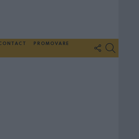
CONTACT
PROMOVARE
FOLLOW
SEARCH
US
Couple Photoshoot Paris