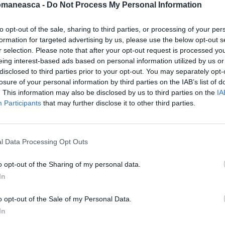
omaneasca -
Do Not Process My Personal Information
m Brînză, vă
poate aduce încasări de 90.000
to opt-out of the sale, sharing to third parties, or processing of your per
formation for targeted advertising by us, please use the below opt-out s
junge în turul doi
. Dacă se pariază sume
r selection. Please note that after your opt-out request is processed y
eing interest-based ads based on personal information utilized by us or
ajele de opinie, la 1000 de lei pariați se pot
disclosed to third parties prior to your opt-out. You may separately opt-
 pariază pe Victor Ponta și
150 de lei
pe
losure of your personal information by third parties on the IAB’s list of
. This information may also be disclosed by us to third parties on the
IA
rea intră în turul 2,
poate câștiga de 75 de
Participants
that may further disclose it to other third parties.
00 pariați.
l Data Processing Opt Outs
o opt-out of the Sharing of my personal data.
In
o opt-out of the Sale of my Personal Data.
In