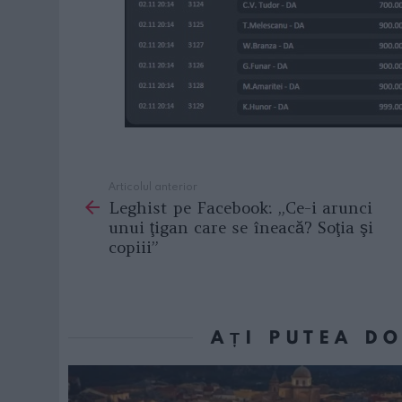
Articolul anterior
See
Leghist pe Facebook: „Ce-i arunci
more
unui ţigan care se îneacă? Soţia şi
copiii”
AȚI PUTEA D