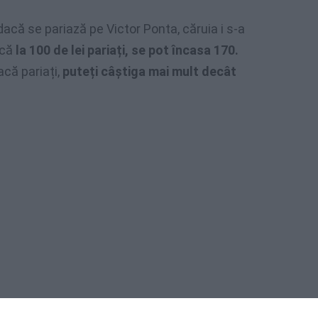
dacă se pariază pe Victor Ponta, căruia i s-a
 că
la 100 de lei pariați, se pot încasa 170.
că pariați,
puteți câștiga mai mult decât