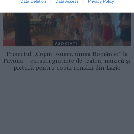
Data Deletion
Data Access
Privacy Policy
ASOCIAŢII
Proiectul „Copiii Romei, inima României” la
Pavona – cursuri gratuite de teatru, muzică și
pictură pentru copiii români din Lazio