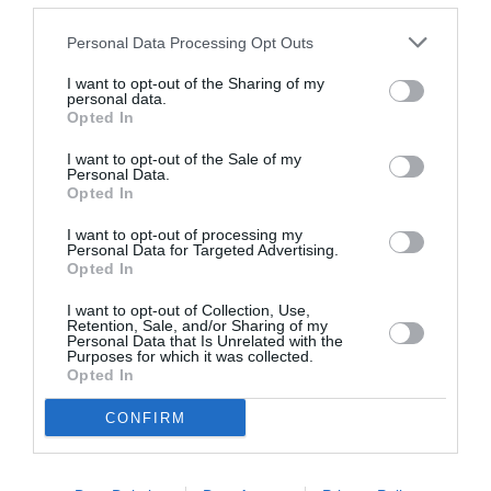
ASEMENEA
Personal Data Processing Opt Outs
I want to opt-out of the Sharing of my
personal data.
Opted In
I want to opt-out of the Sale of my
Personal Data.
Opted In
I want to opt-out of processing my
Personal Data for Targeted Advertising.
Opted In
ITALIA
I want to opt-out of Collection, Use,
Concursul Miss Badante 2026: informații
Retention, Sale, and/or Sharing of my
Personal Data that Is Unrelated with the
despre înscrieri și participare
Purposes for which it was collected.
Opted In
CONFIRM