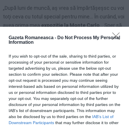
„După luni de muncă, aş vrea să împărtăşeşsc cu voi
toţi ceva cu totul special pentru mine… În curând, voi
avea prima mea
expoziţie la Monte Carlo
… Sper să
fiţi lângă mine…”, a anunţat Catrinel. „Bravo, femeie!
Gazeta Romaneasca -
Do Not Process My Personal
Abia aştept expoziţia!”, i-a transmis
Mihaela
Information
Rădulescu
, care locuieşte la Monte Carlo.
If you wish to opt-out of the sale, sharing to third parties, or
processing of your personal or sensitive information for
targeted advertising by us, please use the below opt-out
Articolul anterior
See
section to confirm your selection. Please note that after your
Caramelul, delicios în orice rețetă
more
opt-out request is processed you may continue seeing
interest-based ads based on personal information utilized by
Următorul articol
us or personal information disclosed to third parties prior to
Romii ne ţin departe de Schengen. Franţa,
your opt-out. You may separately opt-out of the further
decizie rasistă
disclosure of your personal information by third parties on the
IAB’s list of downstream participants. This information may
also be disclosed by us to third parties on the
IAB’s List of
AȚI PUTEA DORI DE
Downstream Participants
that may further disclose it to other
third parties.