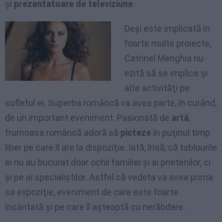
şi
prezentatoare de televiziune
.
Deşi este implicată în
foarte multe proiecte,
Catrinel Menghia nu
ezită să se implice şi
alte activităţi pe
sufletul ei. Superba româncă va avea parte, în curând,
de un important eveniment. Pasionată de
artă
,
frumoasa româncă adoră să
picteze
în puţinul timp
liber pe care îl are la dispoziţie. Iată, însă, că tablourile
ei nu au bucurat doar ochii familiei şi ai prietenilor, ci
şi pe ai specialiştilor. Astfel că vedeta va avea prima
sa expoziţie, eveniment de care este foarte
încântată şi pe care îl aşteaptă cu nerăbdare.