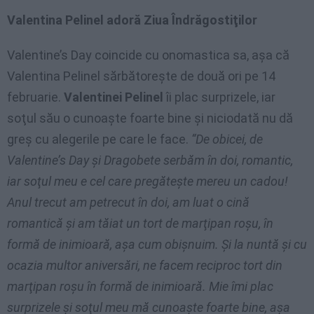
Valentina Pelinel adoră Ziua Îndrăgostiţilor
Valentine’s Day coincide cu onomastica sa, aşa că
Valentina Pelinel sărbătoreşte de două ori pe 14
februarie.
Valentinei Pelinel
îi plac surprizele, iar
soţul său o cunoaşte foarte bine şi niciodată nu dă
greş cu alegerile pe care le face.
“De obicei, de
Valentine’s Day şi Dragobete serbăm în doi, romantic,
iar soţul meu e cel care pregăteşte mereu un cadou!
Anul trecut am petrecut în doi, am luat o cină
romantică şi am tăiat un tort de marţipan roşu, în
formă de inimioară, aşa cum obişnuim. Şi la nuntă şi cu
ocazia multor aniversări, ne facem reciproc tort din
marţipan roşu în formă de inimioară. Mie îmi plac
surprizele şi soţul meu mă cunoaşte foarte bine, aşa