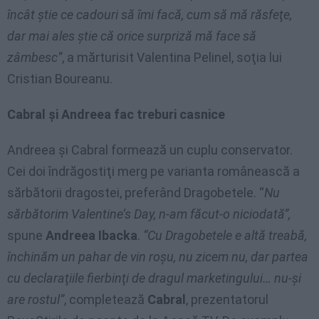
încât ştie ce cadouri să îmi facă, cum să mă răsfeţe,
dar mai ales ştie că orice surpriză mă face să
zâmbesc”
, a mărturisit Valentina Pelinel, soţia lui
Cristian Boureanu.
Cabral şi Andreea fac treburi casnice
Andreea şi Cabral formează un cuplu conservator.
Cei doi îndrăgostiţi merg pe varianta românească a
sărbătorii dragostei, preferând Dragobetele. “
Nu
sărbătorim Valentine’s Day, n-am făcut-o niciodată”,
spune
Andreea Ibacka
.
“Cu Dragobetele e altă treabă,
închinăm un pahar de vin roşu, nu zicem nu, dar partea
cu declaraţiile fierbinţi de dragul marketingului… nu-şi
are rostul”
, completează
Cabral
, prezentatorul