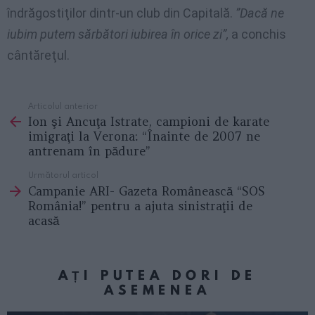
îndrăgostiţilor dintr-un club din Capitală.
”Dacă ne
iubim putem sărbători iubirea în orice zi”,
a conchis
cântăreţul.
Articolul anterior
See
Ion şi Ancuţa Istrate, campioni de karate
more
imigraţi la Verona: “Înainte de 2007 ne
antrenam în pădure”
Următorul articol
Campanie ARI- Gazeta Românească “SOS
România!” pentru a ajuta sinistraţii de
acasă
AȚI PUTEA DORI DE
ASEMENEA