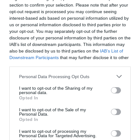
de Ovidiu Komornyk, la un club din Bucureşti. Suntem
section to confirm your selection. Please note that after your
opt-out request is processed you may continue seeing
prieteni cu Ovidiu şi ne place foarte mult muzica lui
interest-based ads based on personal information utilized by
romantică. Ni se pare o modalitate foarte plăcută de a
us or personal information disclosed to third parties prior to
your opt-out. You may separately opt-out of the further
petrece o zi a îndrăgostiţilor. O ţinem şi pe cea
disclosure of your personal information by third parties on the
românească, de Dragobete. De fapt, nu trebuie să fie o
IAB’s list of downstream participants. This information may
sărbătoare a dragostei pentru a ne manifesta
also be disclosed by us to third parties on the
IAB’s List of
Downstream Participants
that may further disclose it to other
sentimentele, dar de ce să o ratăm”,
a dezvălui
third parties.
Gabriela Vrânceanu Firea.
Personal Data Processing Opt Outs
Mihai Trăistariu vrea să-şi strângă iubita în braţe
I want to opt-out of the Sharing of my
personal data.
Opted In
Mihai Trăistariu
speră ca de Ziua Îndrăgostiţilor să
I want to opt-out of the Sale of my
poată ajunge acasă.
“Pe mine ajunul de Valentine’s
Personal Data.
Day m-a prin în mijlocul codul portocaliu de ninsori. Am
Opted In
alergat de la un concert la altul. Tot ce îmi doresc este
I want to opt-out of processing my
Personal Data for Targeted Advertising.
să ajung acasă şi să mă întâlnesc cu iubita mea. Dacă