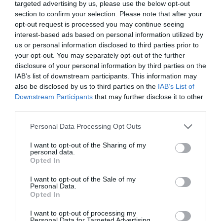
targeted advertising by us, please use the below opt-out
section to confirm your selection. Please note that after your
opt-out request is processed you may continue seeing
interest-based ads based on personal information utilized by
us or personal information disclosed to third parties prior to
your opt-out. You may separately opt-out of the further
disclosure of your personal information by third parties on the
IAB’s list of downstream participants. This information may
also be disclosed by us to third parties on the
IAB’s List of
Downstream Participants
that may further disclose it to other
third parties.
CITEȘTE ȘI:
Personal Data Processing Opt Outs
I want to opt-out of the Sharing of my
Vrei să fii irezistibilă? Iată coafurile de care sunt
personal data.
Opted In
extrem de atrași bărbații
I want to opt-out of the Sale of my
Personal Data.
Piele fără imperfecțiuni, ori de câte ori vei alege să
Opted In
te epilezi. Iată 5 trucuri
I want to opt-out of processing my
Personal Data for Targeted Advertising.