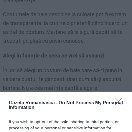
Costumele de baie deschise la culoare pot fi extrem
de transparente. Ia cu tine o prietenă când încerci un
astfel de costum. Mai bine să fii sigură decât să te
trezești pe plajă cu priviri curioase.
Alegi în funcție de ceea ce vrei să ascunzi
În loc să alegi un costum de baie care să-ți pună în
valoare bustul, te gândești doar cum să-ți ascunzi
burtica. Nu e cea mai înțeleaptă alegere.
Gazeta Romaneasca -
Do Not Process My Personal
Information
If you wish to opt-out of the sale, sharing to third parties, or
processing of your personal or sensitive information for