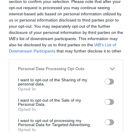
section to confirm your selection. Please note that after your
Pentru a afla mai multe:
opt-out request is processed you may continue seeing
interest-based ads based on personal information utilized by
Vezi
AICI
cum se stabileste încadrarea în normele de
us or personal information disclosed to third parties prior to
poluare pentru autoturismul achiziţionat în
your opt-out. You may separately opt-out of the further
disclosure of your personal information by third parties on the
străinătate
IAB’s list of downstream participants. This information may
also be disclosed by us to third parties on the
IAB’s List of
Downstream Participants
that may further disclose it to other
Articolul anterior
See
third parties.
Duminica devine prima zi a săptămânii în
more
calendarul creştin ortodox pe 2011
Personal Data Processing Opt Outs
Următorul articol
I want to opt-out of the Sharing of my
personal data.
Datini de Craciun
Opted In
I want to opt-out of the Sale of my
Personal Data.
AȚI PUTEA DORI DE
Opted In
ASEMENEA
I want to opt-out of processing my
Personal Data for Targeted Advertising.
Opted In