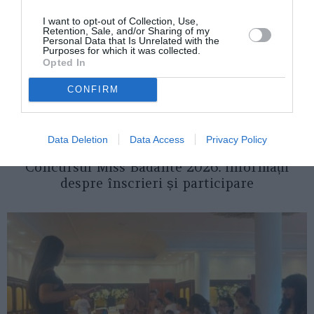
I want to opt-out of Collection, Use,
Retention, Sale, and/or Sharing of my
Personal Data that Is Unrelated with the
Purposes for which it was collected.
Opted In
CONFIRM
Data Deletion
Data Access
Privacy Policy
ITALIA
Concursul Miss Badante 2026: informații
despre înscrieri și participare