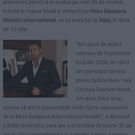
americani pentru a le evalua pe cele 20 de modele
intrate în marea finală a competiţiei
Miss Diaspora
Models International
, ce va avea loc la
Sibiu
, în data
de 12 iulie.
“Am auzit de acest
concurs de frumuseţe
încă din 2008, de când
am participat pentru
prima dată la New York
Couture Fashion Week.
Am avut, între timp,
ocazia să am în prezentările mele foste concurente
de la Miss Diaspora International Models”, a declarat
Cătălin Botezatu, care are o activitate de peste 30 de
ani în sfera modellingului şi a modei, pentru Agenţia