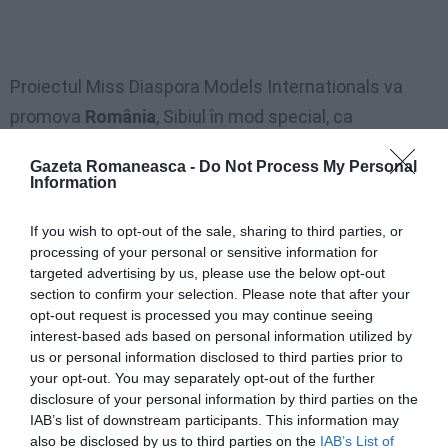
Proiectul Miss Diaspora Models Internationals va
promova
România
, Sibiul în mod special, ca
destinaţie turistică şi culturală în
Statele Unite ale
Gazeta Romaneasca -
Do Not Process My Personal
Americii
, dar şi în ţările ale căror reprezentante intră
Information
în competiţie.
If you wish to opt-out of the sale, sharing to third parties, or
processing of your personal or sensitive information for
targeted advertising by us, please use the below opt-out
Articolul anterior
See
section to confirm your selection. Please note that after your
Deschiderea Reprezentanței Camerei de
more
opt-out request is processed you may continue seeing
Comerț a României în Italia
interest-based ads based on personal information utilized by
Următorul articol
us or personal information disclosed to third parties prior to
Șomajul crește încontinuu de la începutul
your opt-out. You may separately opt-out of the further
anului: 720.000 de români nu au loc de
disclosure of your personal information by third parties on the
muncă
IAB’s list of downstream participants. This information may
also be disclosed by us to third parties on the
IAB’s List of