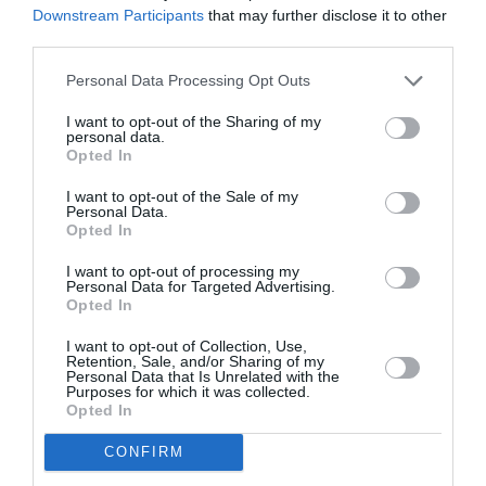
Downstream Participants
that may further disclose it to other
third parties.
AȚI PUTEA DORI DE
ASEMENEA
Personal Data Processing Opt Outs
I want to opt-out of the Sharing of my
personal data.
Opted In
I want to opt-out of the Sale of my
Personal Data.
Opted In
I want to opt-out of processing my
Personal Data for Targeted Advertising.
Opted In
I want to opt-out of Collection, Use,
Retention, Sale, and/or Sharing of my
ITALIA
Personal Data that Is Unrelated with the
Purposes for which it was collected.
Concursul Miss Badante 2026: informații
Opted In
despre înscrieri și participare
CONFIRM