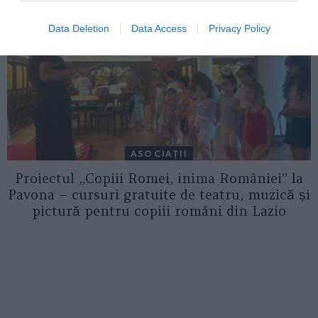
Data Deletion
Data Access
Privacy Policy
ASOCIAŢII
Proiectul „Copiii Romei, inima României” la
Pavona – cursuri gratuite de teatru, muzică și
pictură pentru copiii români din Lazio