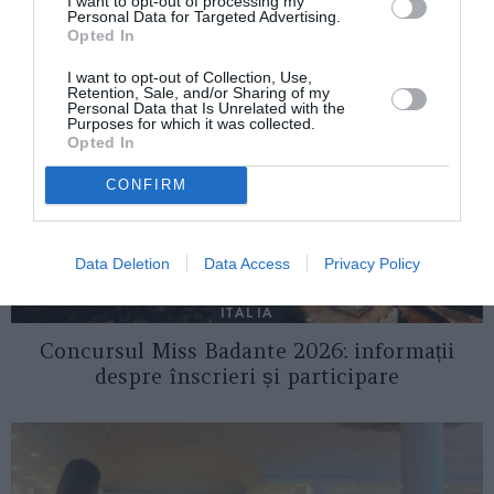
AȚI PUTEA DORI DE
I want to opt-out of processing my
Personal Data for Targeted Advertising.
ASEMENEA
Opted In
I want to opt-out of Collection, Use,
Retention, Sale, and/or Sharing of my
Personal Data that Is Unrelated with the
Purposes for which it was collected.
Opted In
CONFIRM
Data Deletion
Data Access
Privacy Policy
ITALIA
Concursul Miss Badante 2026: informații
despre înscrieri și participare