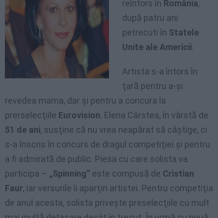
reîntors în
România
,
după patru ani
petrecuti în
Statele
Unite ale Americii
.
Artista s-a întors în
ţară pentru a-şi
revedea mama, dar şi pentru a concura la
prerselecţiile
Eurovision
. Elena Cârstea, în vârstă de
51 de ani
, susţine că nu vrea neapărat să câştige, ci
s-a înscris în concurs de dragul competiţiei şi pentru
a fi admirată de public. Piesa cu care solista va
participa –
„Spinning”
este compusă de
Cristian
Faur
, iar versurile îi aparţin artistei. Pentru competiţia
de anul acesta, solista priveşte preselecţiile cu mult
mai multă detaşare decât în trecut. În urmă cu nouă