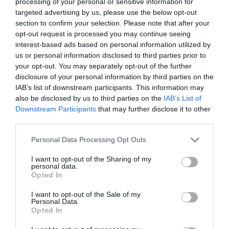
processing of your personal or sensitive information for
recomandat solistei un stil de viaţă cât mai liniştit.
targeted advertising by us, please use the below opt-out
section to confirm your selection. Please note that after your
“Mi s-a recomandat o viaţă foarte liniştită, fără stres,
opt-out request is processed you may continue seeing
griji, fără nimic. Trebuie să am foarte mare grijă. Viaţa
interest-based ads based on personal information utilized by
este mult mai liniştită aici şi sotul meu m-a ferit de
us or personal information disclosed to third parties prior to
your opt-out. You may separately opt-out of the further
stres. Nu e agitaţia din România, iar recuperarea a
disclosure of your personal information by third parties on the
fost mai uşoară", declara Elena Cârstea în urmă cu
IAB’s list of downstream participants. This information may
also be disclosed by us to third parties on the
IAB’s List of
ceva timp.
Downstream Participants
that may further disclose it to other
third parties.
Articolul anterior
See
Personal Data Processing Opt Outs
PSD, a zecea filială în Italia: Cristi Nahoi,
more
I want to opt-out of the Sharing of my
preşedinte la Borghesiana
personal data.
Opted In
Următorul articol
Ce a vrut să spună poetul
I want to opt-out of the Sale of my
Personal Data.
Opted In