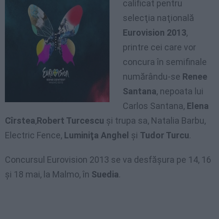
calificat pentru
selecţia naţională
Eurovision 2013
,
printre cei care vor
concura în semifinale
numărându-se
Renee
Santana
, nepoata lui
Carlos Santana,
Elena
Cîrstea
,
Robert Turcescu
şi trupa sa, Natalia Barbu,
Electric Fence,
Luminiţa Anghel
şi
Tudor Turcu
.
Concursul Eurovision 2013 se va desfăşura pe 14, 16
şi 18 mai, la Malmo, în
Suedia
.