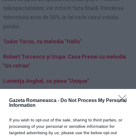
telespectatorilor, vor intra în faza finală. Ponderea
televotului este de 50%, la fel ca în cazul votului
juriului.
Tudor Turcu, cu melodia "Hello"
Robert Turcescu şi trupa Casa Presei cu melodia
"Un refren"
Luminiţa Anghel, cu piesa "Unique"
Liviu Mititelu, cu melodia "La donna di nero"
Gazeta Romaneasca -
Do Not Process My Personal
Information
The Zuralia Orchestra, cu melodia "Shukar
Transylvania"
If you wish to opt-out of the sale, sharing to third parties, or
processing of your personal or sensitive information for
targeted advertising by us, please use the below opt-out
Al Mike feat. Renée Santana, cu melodia "What is