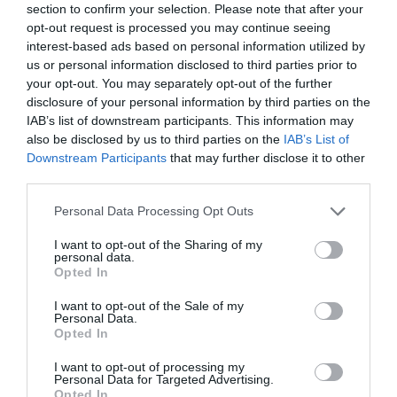
section to confirm your selection. Please note that after your
love"
opt-out request is processed you may continue seeing
interest-based ads based on personal information utilized by
us or personal information disclosed to third parties prior to
Elena Cârstea Muttart, cu melodia "Spinning"
your opt-out. You may separately opt-out of the further
disclosure of your personal information by third parties on the
Narcis Iustin Ianău, cu melodia "Seven"
IAB’s list of downstream participants. This information may
also be disclosed by us to third parties on the
IAB’s List of
Downstream Participants
that may further disclose it to other
third parties.
Articolul anterior
See
Sanremo, mistreţi şi dinţi de aur
more
Personal Data Processing Opt Outs
Următorul articol
I want to opt-out of the Sharing of my
115 percheziţii la clanurile interlope: Fraţii
personal data.
Cămătaru, ridicaţi de Poliţie
Opted In
I want to opt-out of the Sale of my
Personal Data.
AȚI PUTEA DORI DE
Opted In
ASEMENEA
I want to opt-out of processing my
Personal Data for Targeted Advertising.
Opted In