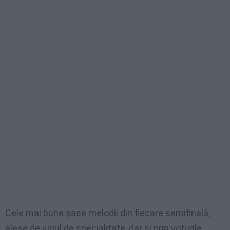
Cele mai bune şase melodii din fiecare semifinală,
alese de juriul de specialitate, dar şi prin voturile