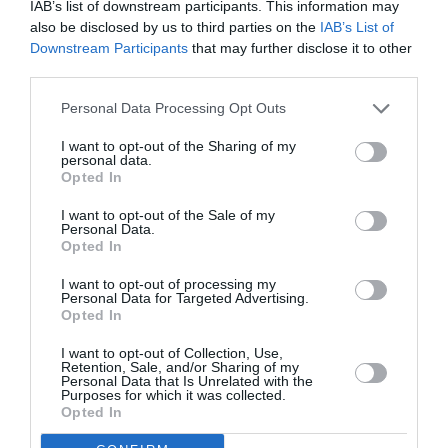
IAB’s list of downstream participants. This information may
Românii, reprezentaţi de o prostituată într-
also be disclosed by us to third parties on the
IAB’s List of
o carte despre imigranţi/ Polemici aprinse
Downstream Participants
that may further disclose it to other
third parties.
Personal Data Processing Opt Outs
AȚI PUTEA DORI DE
ASEMENEA
I want to opt-out of the Sharing of my
personal data.
Opted In
I want to opt-out of the Sale of my
Personal Data.
Opted In
I want to opt-out of processing my
Personal Data for Targeted Advertising.
Opted In
I want to opt-out of Collection, Use,
Retention, Sale, and/or Sharing of my
Personal Data that Is Unrelated with the
Purposes for which it was collected.
ACTUALITATE
Opted In
Italia: român căzut de la 7 metri înălțime în