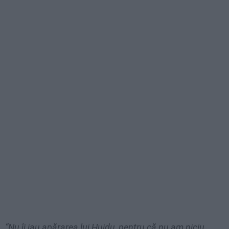
“Nu îi iau apărarea lui Huidu, pentru că nu am niciu