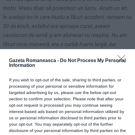
motiv. Vreau doar să povestesc un lucru. Acum un an,
în acelaşi loc în care Huidu a făcut accident, veneam cu
50 de km/h, asfaltul era aproape curat, aveam
cauciucuri de iarnă şi am alunecat cu maşina. Nu am
făcut nicio manevră, era o curbă foarte largă, dar
maşina a plecat singură. Norocul meu a fost că din
Gazeta Romaneasca -
Do Not Process My Personal
faţă venea un TIR, care era la vreo 400 m, şi, văzând ce
Information
fac eu, s-a oprit. Seara am povestit cuiva şi la câteva
ore prietena lui a păţit acelaşi lucru ca şi mine. E ceva
If you wish to opt-out of the sale, sharing to third parties, or
processing of your personal or sensitive information for
ciudat acolo”
, a spus
Horia Moculescu.
targeted advertising by us, please use the below opt-out
section to confirm your selection. Please note that after your
ACCIDENT ITALIA
opt-out request is processed you may continue seeing
interest-based ads based on personal information utilized by
Articolul anterior
See
us or personal information disclosed to third parties prior to
Sindicat pentru „badante” românce
more
your opt-out. You may separately opt-out of the further
disclosure of your personal information by third parties on the
Următorul articol