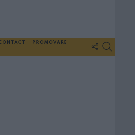
CONTACT
PROMOVARE
FOLLOW
SEARCH
US
Couple Photoshoot Paris