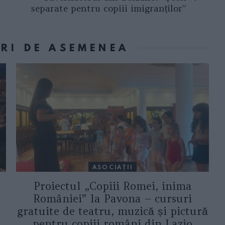
separate pentru copiii imigranților”
ORI DE ASEMENEA
ASOCIAŢII
Proiectul „Copiii Romei, inima
României” la Pavona – cursuri
gratuite de teatru, muzică și pictură
pentru copiii români din Lazio