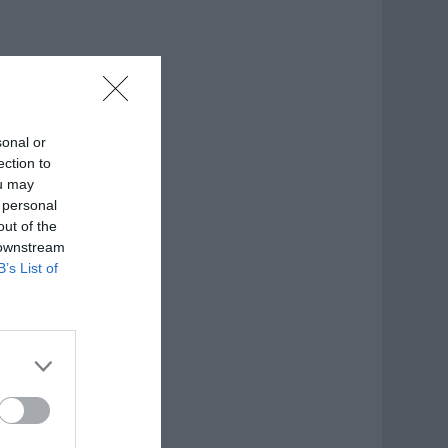
sonal or
ection to
ou may
 personal
out of the
 downstream
B’s List of