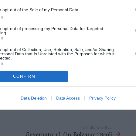
inei
o opt-out of the Sale of my Personal Data.
i, a strâns în lunga sa carieră multe piese
In
fice bucovinene, multe ce au peste 100 de
to opt-out of processing my Personal Data for Targeted
ing.
eresaţi de tradiţii şi folclor, dar şi de
In
o opt-out of Collection, Use, Retention, Sale, and/or Sharing
ersonal Data that Is Unrelated with the Purposes for which it
lected.
solistă „în stil bătrânesc”, după tipare
In
de catrinţe, ii, opinici, basmale, costume şi
CONFIRM
oveanca a apărut în sediul Parlamentului
care a fost admirată. „A fost pasiunea mea
m de la multe soliste din branşă. Mi le-au
Data Deletion
Data Access
Privacy Policy
 ne-a declarat interpreta.
Următorul articol
Guvernatorul din Bolzano: “Școli