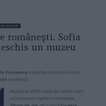
EIDOSCOP
le româneşti. Sofia
deschis un muzeu
ia Vicoveanca
a deschis un muzeu în care
nale
româneşti.
Muzeul se află în casa din satul în care
şi-a petrecut copilăria, localitatea
Vicovu de Jos
, din judeţul
Suceava
.