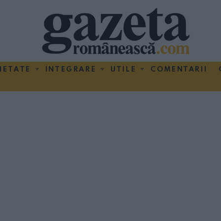
IETATE
INTEGRARE
UTILE
COMENTARII