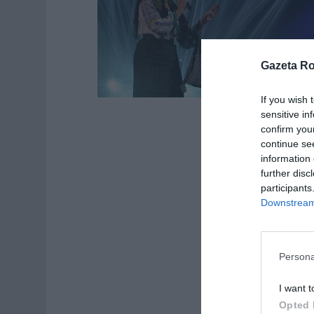
Gazeta R
If you wish 
sensitive in
confirm you
continue se
information 
further disc
participants
Downstream 
Persona
I want t
Opted 