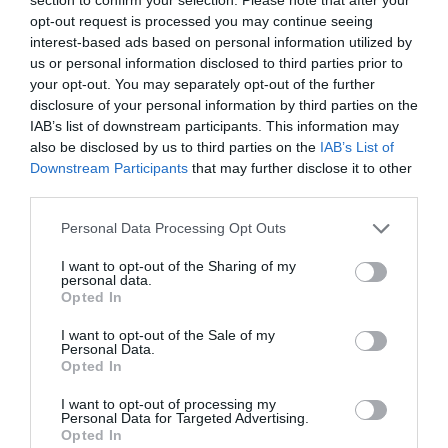
au câte 3 puncte.
opt-out request is processed you may continue seeing
interest-based ads based on personal information utilized by
us or personal information disclosed to third parties prior to
Grupa E
. În grupa E echipele detașate sunt Liverpool,
your opt-out. You may separately opt-out of the further
cu 9 puncte și Napoli cu 8 puncte. Aceste două
disclosure of your personal information by third parties on the
IAB’s list of downstream participants. This information may
echipe au cele mai mari șanse, chiar dacă Salzburg
also be disclosed by us to third parties on the
IAB’s List of
păstrează o mică speranță de a recupera cele 4
Downstream Participants
that may further disclose it to other
puncte ce o despart de Napoli.
third parties.
Personal Data Processing Opt Outs
Grupa F.
Conform previziunilor, Barcelona si
I want to opt-out of the Sharing of my
Dortmund ocupă primele poziții, cu 8, respectiv 7
personal data.
Opted In
puncte, fiind greu de imaginat că
Inter Milano
(4
puncte) sau Slavia Praga (2 puncte) pot prinde
I want to opt-out of the Sale of my
Personal Data.
vreunul din primele două locuri.
Opted In
I want to opt-out of processing my
Grupa G
. În mod oarecum surprinzător, RB Leipzig,
Personal Data for Targeted Advertising.
Opted In
echipă fără experiență în UCL, se află pe primul loc,