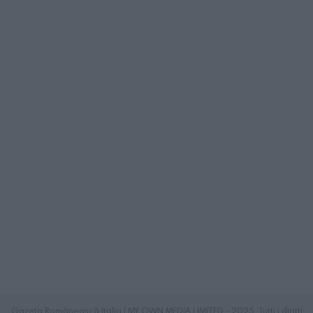
Gazeta Românească Italia | MY OWN MEDIA LIMITED - 2025. Tutti i diritti