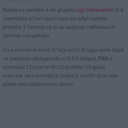
Runda cu numărul 4 din grupele
Ligii Campionilor
(5-6
noiembrie) a fost cea în care am aflat numele
primelor 3 formații ce și-au asigurat calificarea în
optimile competiției.
Cu o victorie la limită în fața lui FC Brugge (asta după
ce parizienii câștigaseră cu 5-0 în Belgia),
PSG
a
acumulat 12 puncte din 12 posibile (10 goluri
marcate, zero primite) în Grupa A, astfel că nu mai
poate rata calificarea în optimi.