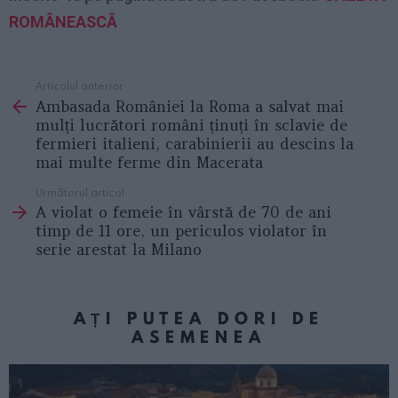
ROMÂNEASCĂ
Articolul anterior
See
Ambasada României la Roma a salvat mai
more
mulți lucrători români ținuți în sclavie de
fermieri italieni, carabinierii au descins la
mai multe ferme din Macerata
Următorul articol
A violat o femeie în vârstă de 70 de ani
timp de 11 ore, un periculos violator în
serie arestat la Milano
AȚI PUTEA DORI DE
ASEMENEA