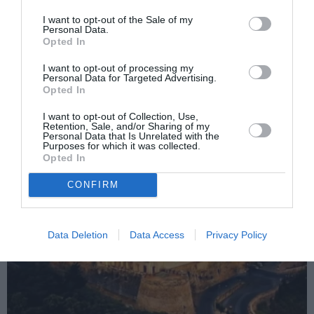
Maghiarii au boicotat referendumul. USL,
more
I want to opt-out of the Sale of my
în război cu etnicii din Transilvania
Personal Data.
Opted In
Următorul articol
17.909 de români din Peninsulă au votat la
I want to opt-out of processing my
Personal Data for Targeted Advertising.
referendum
Opted In
I want to opt-out of Collection, Use,
Retention, Sale, and/or Sharing of my
AȚI PUTEA DORI DE
Personal Data that Is Unrelated with the
Purposes for which it was collected.
ASEMENEA
Opted In
CONFIRM
Data Deletion
Data Access
Privacy Policy