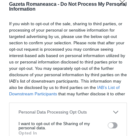
Toată echipa, în frunte cu Sharon Stone, este
Gazeta Romaneasca -
Do Not Process My Personal
Information
aşteptată la pensiunile din zonă cu bucate
tradiţionale. „Avem mămăligă, brânză de burduf,
If you wish to opt-out of the sale, sharing to third parties, or
pastramă, mici, suntem pregătiţi pentru orice
processing of your personal or sensitive information for
targeted advertising by us, please use the below opt-out
petrecere şi oricare pretenţie, asigurăm distracţie
section to confirm your selection. Please note that after your
garantat, dar şi linişte şi discreţie, aşa cum oaspeţii
opt-out request is processed you may continue seeing
interest-based ads based on personal information utilized by
noştri o cer”, a declarat Costel Obrocea,
us or personal information disclosed to third parties prior to
reprezentantul unei pensiuni. După România, se va
your opt-out. You may separately opt-out of the further
disclosure of your personal information by third parties on the
filma în Spania, pelicula spunând povestea a doi tineri
IAB’s list of downstream participants. This information may
– o americancă şi un spaniol – care călătoresc prin
also be disclosed by us to third parties on the
IAB’s List of
Europa, dorind să facă un film despre dragoste.
Downstream Participants
that may further disclose it to other
third parties.
Sharon Stone şi Andy Garcia îi interpretează pe
părinţii fetei în filmul „What About Love”.
Personal Data Processing Opt Outs
I want to opt-out of the Sharing of my
personal data.
Opted In
Articolul anterior
See