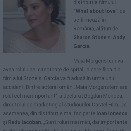
distribuţia filmului
“What about love”
, ce
se filmează în
România, alături de
Sharon Stone
şi
Andy
Garcia
.
Maia Morgenstern va
avea rolul unei directoare de spital, la care fiica din
film a lui Stone şi Garcia va fi adusă în urma unui
accident. Dintre actorii români, Maia Morgenstern are
rolul cel mai important”, a declarat Bogdan Moncea,
directorul de marketing al studiourilor Castel Film. De
asemenea, din distribuţie mai fac parte
Ioan Ionescu
şi
Radu Iacoban
. „Sunt roluri mai mici, dar importante
în film, ale unor poliţişti”, a precizat Moncea. Casa de