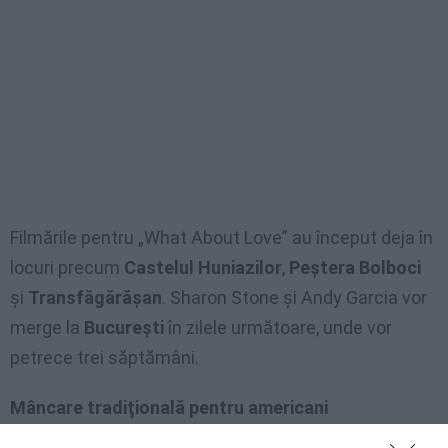
Filmările pentru „What About Love” au început deja în
locuri precum
Castelul Huniazilor
,
Peştera Bolboci
şi
Transfăgărăşan
. Sharon Stone şi Andy Garcia vor
merge la
Bucureşti
în zilele următoare, unde vor
petrece trei săptămâni.
Mâncare tradiţională pentru americani