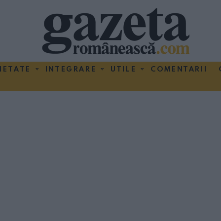
IETATE
INTEGRARE
UTILE
COMENTARII