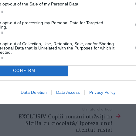
o opt-out of the Sale of my Personal Data.
echipa magicianului
Marian Rîlea
timp de 10
In
a studiat la
Oxford şi Viena
şi a lucrat ca
to opt-out of processing my Personal Data for Targeted
ing.
 lector universitar.
In
o opt-out of Collection, Use, Retention, Sale, and/or Sharing
al
ersonal Data that Is Unrelated with the Purposes for which it
lected.
In
cebook, într-o conversație cu un prieten,
 boala însăși. Iar cavalerul nostru de
CONFIRM
t, este locul unde petrecem”, scria, în
Data Deletion
Data Access
Privacy Policy
Următorul articol
EXCLUSIV Copiii români otrăviţi în
Sicilia cu ciocolată/ Ipoteza unui
atentat rasist