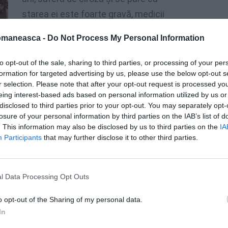
starea ei este foarte gravă, medicii
aşteptându-se la ce este mai rău.
omaneasca -
Do Not Process My Personal Information
„Pacienta are ciroză în stare avansată
ant. În prezent se află internată la terapie
to opt-out of the sale, sharing to third parties, or processing of your per
formation for targeted advertising by us, please use the below opt-out s
r selection. Please note that after your opt-out request is processed y
eing interest-based ads based on personal information utilized by us or
disclosed to third parties prior to your opt-out. You may separately opt-
losure of your personal information by third parties on the IAB’s list of
. This information may also be disclosed by us to third parties on the
IA
Participants
that may further disclose it to other third parties.
l Data Processing Opt Outs
o opt-out of the Sharing of my personal data.
In