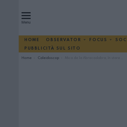
Menu
HOME
OBSERVATOR
FOCUS
SOC
PUBBLICITÀ SUL SITO
You are here:
Home
Caleidoscop
Mica de la Abracadabra, în stare foarte gravă la spital