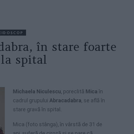
EIDOSCOP
abra, în stare foarte
la spital
Michaela Niculescu
, poreclită
Mica
în
cadrul grupului
Abracadabra
, se află în
stare gravă în spital.
Mica (foto stânga), în vârstă de 31 de
ani, suferă de ciroză şi se pare că