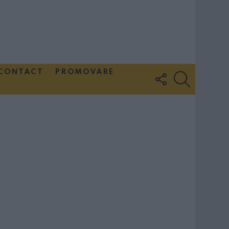
CONTACT
PROMOVARE
FOLLOW
SEARCH
US
Couple Photoshoot Paris