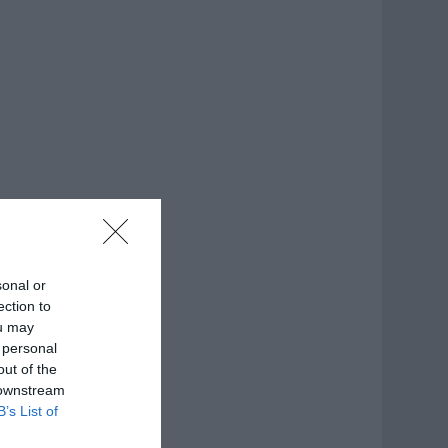
sonal or
ection to
ou may
 personal
out of the
 downstream
B’s List of