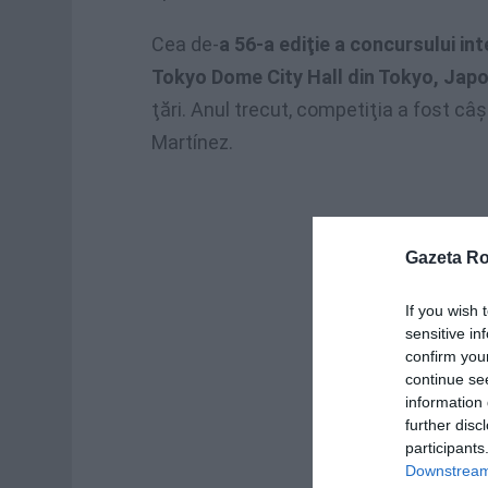
Cea de-
a 56-a ediţie a concursului i
Tokyo Dome City Hall din Tokyo, Japo
ţări. Anul trecut, competiţia a fost c
Martínez.
Gazeta R
If you wish 
sensitive in
confirm you
continue se
information 
further disc
participants
Downstream 