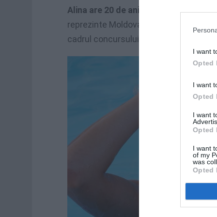
Alina are 20 de ani şi este studentă l
reprezinte Moldova la Miss Internation
Persona
cadrul concursului
Miss Moldova 201
I want t
Opted 
I want t
Opted 
I want 
Advertis
Opted 
I want t
of my P
was col
Opted 