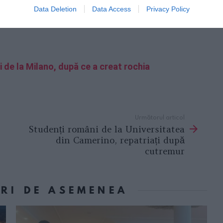
Data Deletion
Data Access
Privacy Policy
de la Milano, după ce a creat rochia
Următorul articol
Studenți români de la Universitatea
din Camerino, repatriați după
cutremur
ORI DE ASEMENEA