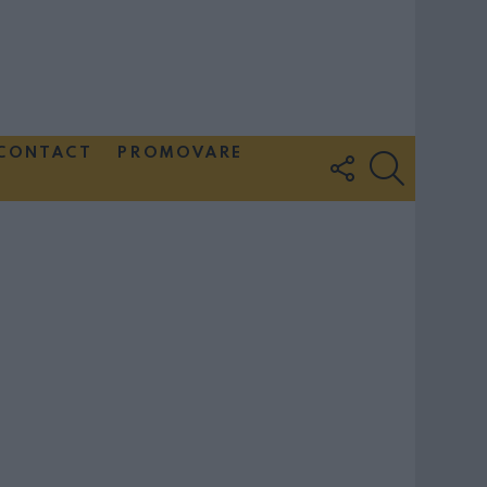
CONTACT
PROMOVARE
FOLLOW
SEARCH
US
Couple Photoshoot Paris