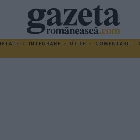
IETATE
INTEGRARE
UTILE
COMENTARII