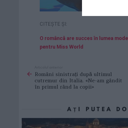
CITEȘTE ȘI:
O româncă are succes în lumea modei 
pentru Miss World
Articolul anterior
See
Români sinistrați după ultimul
more
cutremur din Italia. «Ne-am gândit
în primul rând la copii»
AȚI PUTEA D