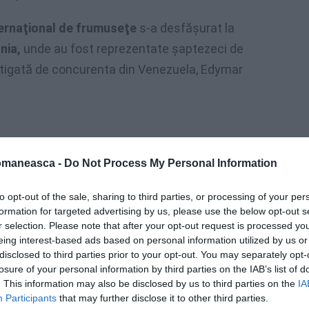
nternaţional de frumuseţe
s-a desfăşurat la
nia,
unde au fost reprezentate şaptezeci de
âştigată de concurenta din Venezuela, Edymar
omaneasca -
Do Not Process My Personal Information
to opt-out of the sale, sharing to third parties, or processing of your per
formation for targeted advertising by us, please use the below opt-out s
r selection. Please note that after your opt-out request is processed y
eing interest-based ads based on personal information utilized by us or
disclosed to third parties prior to your opt-out. You may separately opt-
losure of your personal information by third parties on the IAB’s list of
. This information may also be disclosed by us to third parties on the
IA
Participants
that may further disclose it to other third parties.