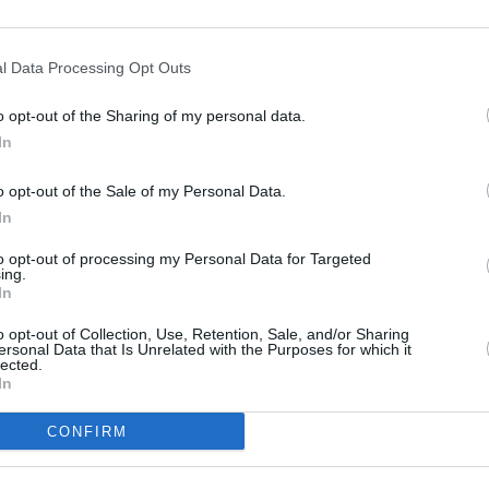
a Jurnalism
. Tânăra a obţinut şansa să
al, după ce
a obţinut titlul de I Vice Miss
în
l Data Processing Opt Outs
6
.
o opt-out of the Sharing of my personal data.
In
o opt-out of the Sale of my Personal Data.
In
to opt-out of processing my Personal Data for Targeted
ing.
In
o opt-out of Collection, Use, Retention, Sale, and/or Sharing
ersonal Data that Is Unrelated with the Purposes for which it
lected.
In
CONFIRM