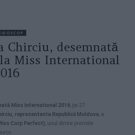
EIDOSCOP
a Chirciu, desemnată
la Miss International
2016
nată Miss International 2016
, joi 27
hirciu, reprezentanta Republicii Moldova
, a
Miss Corp Perfect)
, unul dintre premiile
seţe.