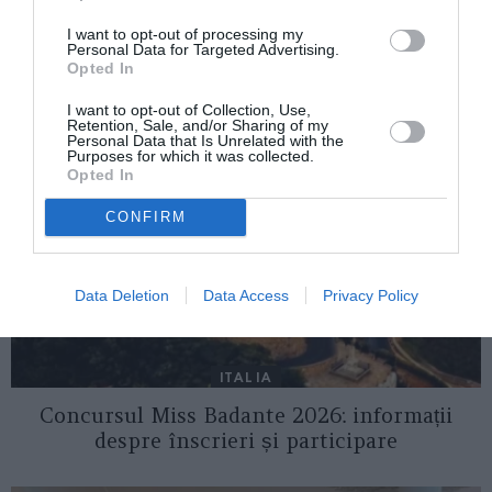
I want to opt-out of processing my
Personal Data for Targeted Advertising.
AȚI PUTEA DORI DE
Opted In
ASEMENEA
I want to opt-out of Collection, Use,
Retention, Sale, and/or Sharing of my
Personal Data that Is Unrelated with the
Purposes for which it was collected.
Opted In
CONFIRM
Data Deletion
Data Access
Privacy Policy
ITALIA
Concursul Miss Badante 2026: informații
despre înscrieri și participare