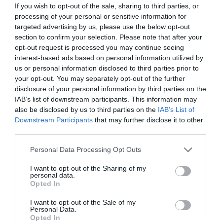
If you wish to opt-out of the sale, sharing to third parties, or
processing of your personal or sensitive information for
targeted advertising by us, please use the below opt-out
section to confirm your selection. Please note that after your
opt-out request is processed you may continue seeing
interest-based ads based on personal information utilized by
us or personal information disclosed to third parties prior to
your opt-out. You may separately opt-out of the further
disclosure of your personal information by third parties on the
IAB’s list of downstream participants. This information may
also be disclosed by us to third parties on the
IAB’s List of
Downstream Participants
that may further disclose it to other
third parties.
Articolul anterior
See
Personal Data Processing Opt Outs
Ipoteză-şoc în cazul româncei ucise lângă
more
Milano: filmată în timp ce murea
I want to opt-out of the Sharing of my
personal data.
Următorul articol
Opted In
Daniel Bălteanu, 60 de voturi la
Canicattì:”Am fost cel mai controversat din
I want to opt-out of the Sale of my
Personal Data.
cei peste 400 de candidaţi”
Opted In