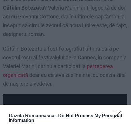
Cătălin Botezatu
? Valeria Marini ar fi logodită de doi
ani cu Giovanni Cottone, dar în ultimele săptămâni a
început să circule zvonul că noua iubire este, de fapt,
designerul român.
Cătălin Botezatu a fost fotografiat ultima oară pe
covorul roşu al festivalului de la
Cannes
, în compania
Valeriei Marini, dar nu a participat la
petrecerea
organizată
doar cu câteva zile înainte, cu ocazia zilei
de naştere a vedetei.
Gazeta Romaneasca -
Do Not Process My Personal
Information