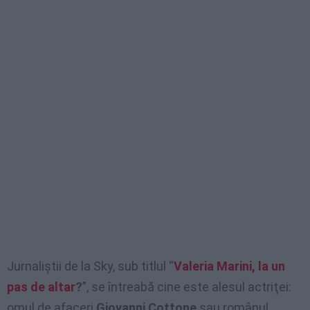
Jurnaliştii de la Sky, sub titlul “
Valeria Marini, la un
pas de altar
?
”, se întreabă cine este alesul actriţei:
omul de afaceri
Giovanni Cottone
sau românul