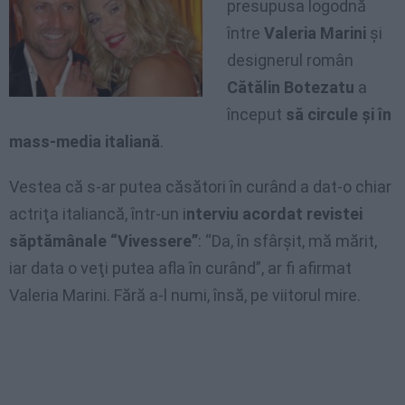
presupusa logodnă
între
Valeria Marini
şi
designerul român
Cătălin Botezatu
a
început
să circule şi în
mass-media italiană
.
Vestea că s-ar putea căsători în curând a dat-o chiar
actriţa italiancă, într-un i
nterviu
acordat revistei
săptămânale “Vivessere”
: “Da, în sfârşit, mă mărit,
iar data o veţi putea afla în curând”, ar fi afirmat
Valeria Marini. Fără a-l numi, însă, pe viitorul mire.