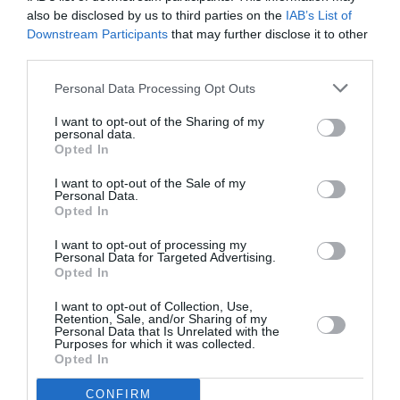
VIP, unde biletul a costat 1.400 de lei, s-a aflat şi
also be disclosed by us to third parties on the
IAB’s List of
premierul Victor Ponta, cu soţia sa, Daciana Sârbu.
Downstream Participants
that may further disclose it to other
third parties.
„Time To Say Goodbye” a fost un duet emoţionant.
Personal Data Processing Opt Outs
I want to opt-out of the Sharing of my
Cea mai emoţionantă parte din concert a fost aceea
personal data.
când soprana română a interpretat alături de Bocelli
Opted In
melodia „Time to Say Goodbay”, pe care acesta o
I want to opt-out of the Sale of my
Personal Data.
consacrat-o alături de Sarah Brightman.
Opted In
Perfecţionistă, Angela Gheorghiu, după ce nu a fost
I want to opt-out of processing my
mulţumită de cum a început melodia, a oprit
Personal Data for Targeted Advertising.
Opted In
orchestra şi-a reluat intrarea vocală.
I want to opt-out of Collection, Use,
Retention, Sale, and/or Sharing of my
Personal Data that Is Unrelated with the
Purposes for which it was collected.
Articolul anterior
See
Opted In
Violată în toaleta barului
more
CONFIRM
Următorul articol