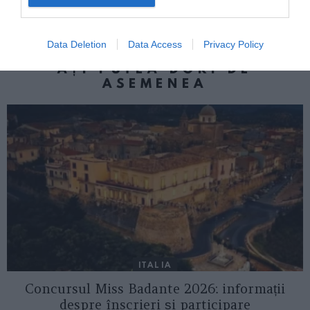
În cetatea ideală
Data Deletion
Data Access
Privacy Policy
AȚI PUTEA DORI DE
ASEMENEA
ITALIA
Concursul Miss Badante 2026: informații
despre înscrieri și participare