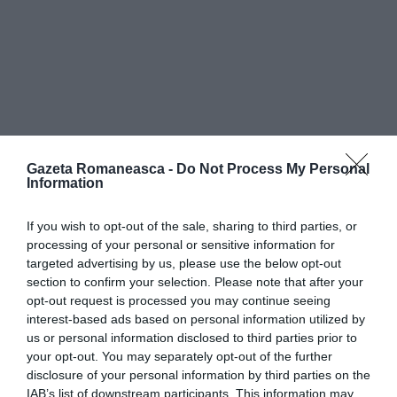
Gazeta Romaneasca -
Do Not Process My Personal
Information
Andrea Bocelli a cântat sâmbătă, 25 mai, la
If you wish to opt-out of the sale, sharing to third parties, or
Bucureşti, alături de Orchestra Naţională Radio,
processing of your personal or sensitive information for
targeted advertising by us, please use the below opt-out
având-o ca invitată pe Angela Gheorghiu, într-un
section to confirm your selection. Please note that after your
concert extraordinar susţinut la Romexpo. Soprana
opt-out request is processed you may continue seeing
interest-based ads based on personal information utilized by
română a cântat pentru prima dată în duet cu Cezar
us or personal information disclosed to third parties prior to
Ouatu melodia „Copacul”, consacrată de Aurelian
your opt-out. You may separately opt-out of the further
disclosure of your personal information by third parties on the
Andreescu. Printre personalităţile aflate în zona de
IAB’s list of downstream participants. This information may