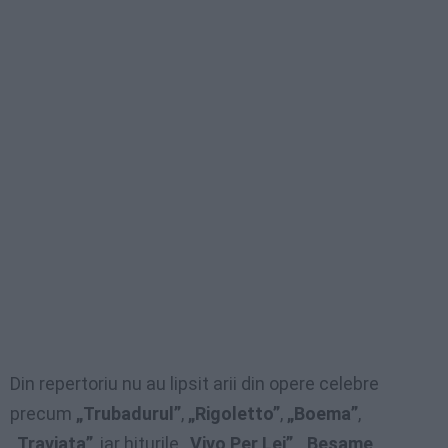
Din repertoriu nu au lipsit arii din opere celebre
precum
„Trubadurul”
,
„Rigoletto”
,
„Boema”
,
„Traviata”
, iar hiturile
„Vivo Per Lei”
,
„Besame