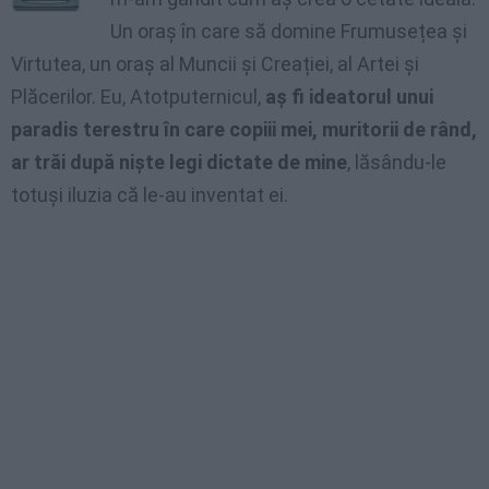
Un oraș în care să domine Frumusețea și
Virtutea, un oraș al Muncii și Creației, al Artei și
Plăcerilor. Eu, Atotputernicul,
aș fi ideatorul unui
paradis terestru în care copiii mei, muritorii de rând,
ar trăi după niște legi dictate de mine
, lăsându-le
totuși iluzia că le-au inventat ei.