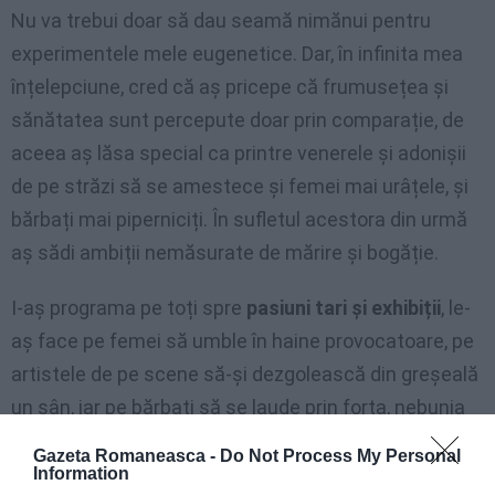
Nu va trebui doar să dau seamă nimănui pentru
experimentele mele eugenetice. Dar, în infinita mea
înțelepciune, cred că aș pricepe că frumusețea și
sănătatea sunt percepute doar prin comparație, de
aceea aș lăsa special ca printre venerele și adonișii
de pe străzi să se amestece și femei mai urâțele, și
bărbați mai piperniciți. În sufletul acestora din urmă
aș sădi ambiții nemăsurate de mărire și bogăție.
I-aș programa pe toți spre
pasiuni tari și exhibiții
, le-
aș face pe femei să umble în haine provocatoare, pe
artistele de pe scene să-și dezgolească din greșeală
un sân, iar pe bărbați să se laude prin forța, nebunia
și inteligența lor. Pentru ca să cultiv însă un gust
Gazeta Romaneasca -
Do Not Process My Personal
corect pentru frumusețe și libertate, le-aș pune pe
Information