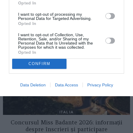
Opted In
7 hectare de naţionalism
I want to opt-out of processing my
Personal Data for Targeted Advertising.
Opted In
AȚI PUTEA DORI DE
ASEMENEA
I want to opt-out of Collection, Use,
Retention, Sale, and/or Sharing of my
Personal Data that Is Unrelated with the
Purposes for which it was collected.
Opted In
CONFIRM
Data Deletion
Data Access
Privacy Policy
ITALIA
Concursul Miss Badante 2026: informații
despre înscrieri și participare