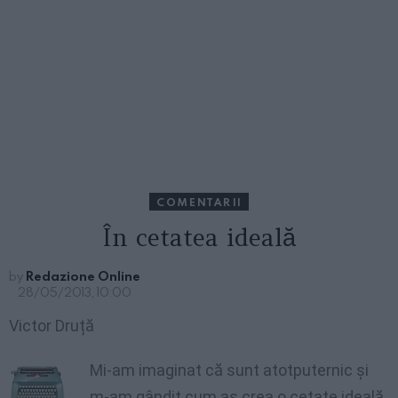
COMENTARII
În cetatea ideală
by
Redazione Online
28/05/2013, 10:00
Victor Druță
Mi-am imaginat că sunt atotputernic și
m-am gândit cum aș crea o cetate ideală.