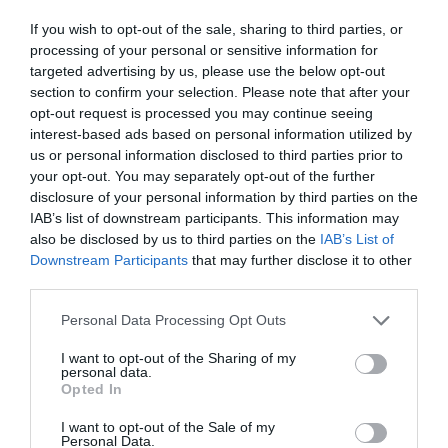
unele femei să umble îmbrobodite cu văluri
If you wish to opt-out of the sale, sharing to third parties, or
întunecate și îmbrăcate în saci negri.
processing of your personal or sensitive information for
targeted advertising by us, please use the below opt-out
Aș da tinerilor o
doză majoră de nebunie
, să se bată
section to confirm your selection. Please note that after your
opt-out request is processed you may continue seeing
între ei pentru partenerele de dragoste, să se sărute
interest-based ads based on personal information utilized by
provocator prin mijloacele de transport public…
us or personal information disclosed to third parties prior to
your opt-out. You may separately opt-out of the further
disclosure of your personal information by third parties on the
continuă pe
Blogazeta
IAB’s list of downstream participants. This information may
also be disclosed by us to third parties on the
IAB’s List of
Downstream Participants
that may further disclose it to other
third parties.
Personal Data Processing Opt Outs
Articolul anterior
See
Video Emoţionant: Andrea Bocelli, în
more
I want to opt-out of the Sharing of my
premieră la Bucureşti. Angela Gheorghiu,
personal data.
invitat special
Opted In
Următorul articol
I want to opt-out of the Sale of my
Personal Data.
Românii au cel mai mare drapel din lume: