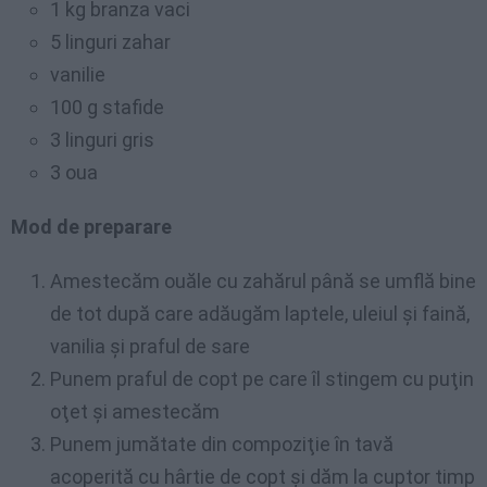
1 kg branza vaci
5 linguri zahar
vanilie
100 g stafide
3 linguri gris
3 oua
Mod de preparare
Amestecăm ouăle cu zahărul până se umflă bine
de tot după care adăugăm laptele, uleiul şi faină,
vanilia şi praful de sare
Punem praful de copt pe care îl stingem cu puţin
oţet şi amestecăm
Punem jumătate din compoziţie în tavă
acoperită cu hârtie de copt şi dăm la cuptor timp