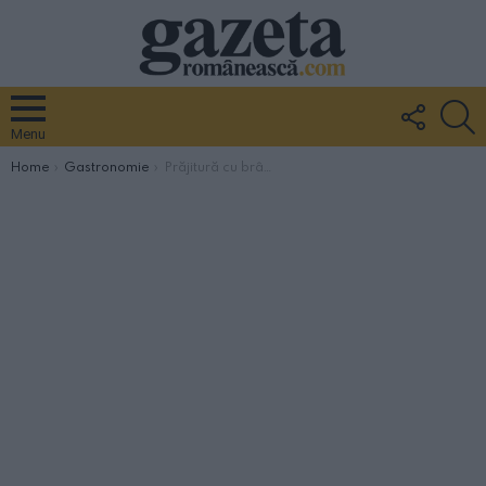
FOLLO
S
US
Menu
You are here:
Home
Gastronomie
Prăjitură cu brânză de vaci