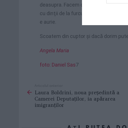
deasupra. Facem din restul aluatului o
cu dinţii de la furculiţa şi dăm la cup
e aurie.
Scoatem din cuptor şi dacă dorim put
Angela Maria
foto: Daniel Sas
7
Articolul anterior
See
Laura Boldrini, noua președintă a
more
Camerei Deputaților, ia apărarea
imigranților
AȚI PUTEA D