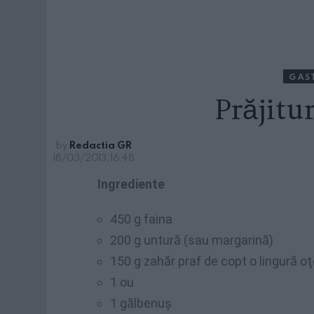
GAS
Prăjitu
by
Redactia GR
18/03/2013, 16:48
Ingrediente
450 g faina
200 g untură (sau margarină)
150 g zahăr praf de copt o lingură oţ
1 ou
1 gălbenuş