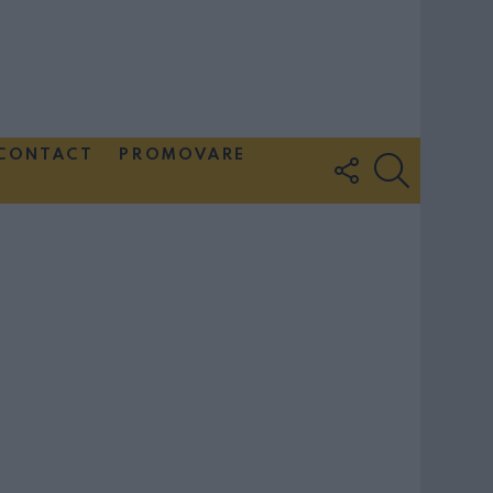
CONTACT
PROMOVARE
FOLLOW
SEARCH
US
Couple Photoshoot Paris