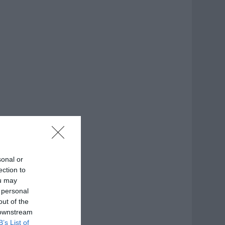
sonal or
ection to
ou may
 personal
out of the
 downstream
B’s List of