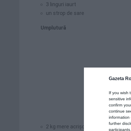
3 linguri iaurt
un strop de sare
Umplutură
Gazeta R
If you wish 
sensitive in
confirm you
continue se
information 
further disc
2 kg mere acrişoare (renete, anurca,
participants