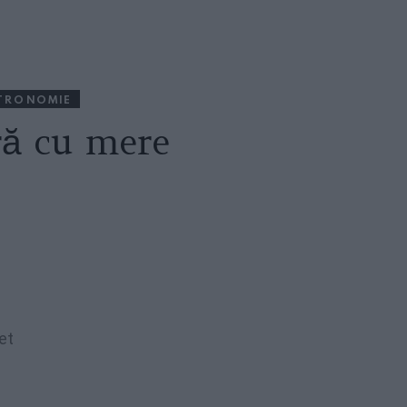
TRONOMIE
ră cu mere
et