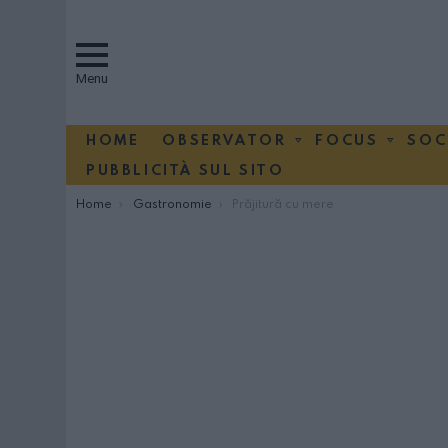
Menu
HOME
OBSERVATOR
FOCUS
SOC
PUBBLICITÀ SUL SITO
You are here:
Home
Gastronomie
Prăjitură cu mere