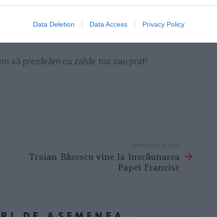
 altă foaie şi o punem peste mere, o găurim
tor la 180 C până vedem că foaia de deasupra
Data Deletion
Data Access
Privacy Policy
em să presărăm cu zahăr tos sau praf!
Următorul articol
Traian Băsescu vine la înscăunarea
Papei Francisc
ORI DE ASEMENEA