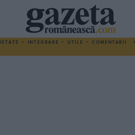
IETATE
INTEGRARE
UTILE
COMENTARII