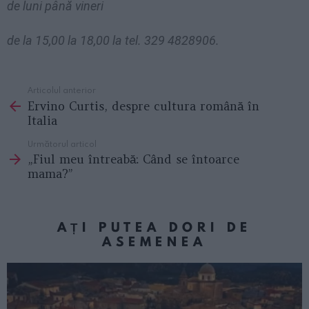
de luni până vineri
de la 15,00 la 18,00 la tel. 329 4828906.
Articolul anterior
See
Ervino Curtis, despre cultura română în
more
Italia
Următorul articol
„Fiul meu întreabă: Când se întoarce
mama?”
AȚI PUTEA DORI DE
ASEMENEA