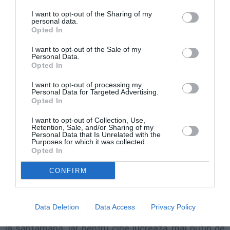
În zilele de sărbătoare, persoanele care muncesc la
I want to opt-out of the Sharing of my
ore au dreptul la liber şi ar trebui să fie retribuite cu
personal data.
Opted In
1/26 din salariul lunar. Spun „ar trebui” pentru că
aproape niciun angajator nu plăteşte aceste zile de
I want to opt-out of the Sale of my
Personal Data.
sărbătoare pentru cine lucrează la ore. În cazul celor
Opted In
la post fix, trebuie să vă fie recunoscută o zi liberă.
I want to opt-out of processing my
Personal Data for Targeted Advertising.
Opted In
Învoiri (permessi)
I want to opt-out of Collection, Use,
Retention, Sale, and/or Sharing of my
Pentru consultaţii medicale documentate:
Personal Data that Is Unrelated with the
Purposes for which it was collected.
Opted In
– femeile care lucrează la post fix au dreptul la doar
16 ore de învoire retribuite pe an.
CONFIRM
– femeile care lucrează la ore au dreptul la 12 ore
Data Deletion
Data Access
Privacy Policy
retribuite pe an pentru cine lucrează cel puţin 30 ore
la săptămână, iar pentru cine lucrează mai puţin de