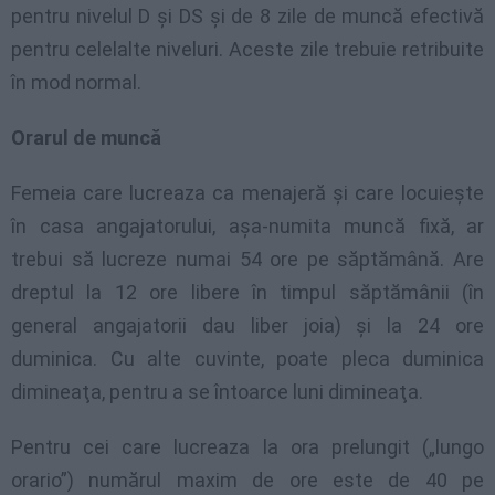
pentru nivelul D şi DS şi de 8 zile de muncă efectivă
pentru celelalte niveluri. Aceste zile trebuie retribuite
în mod normal.
Orarul de muncă
Femeia care lucreaza ca menajeră şi care locuieşte
în casa angajatorului, aşa-numita muncă fixă, ar
trebui să lucreze numai 54 ore pe săptămână. Are
dreptul la 12 ore libere în timpul săptămânii (în
general angajatorii dau liber joia) şi la 24 ore
duminica. Cu alte cuvinte, poate pleca duminica
dimineaţa, pentru a se întoarce luni dimineaţa.
Pentru cei care lucreaza la ora prelungit („lungo
orario”) numărul maxim de ore este de 40 pe