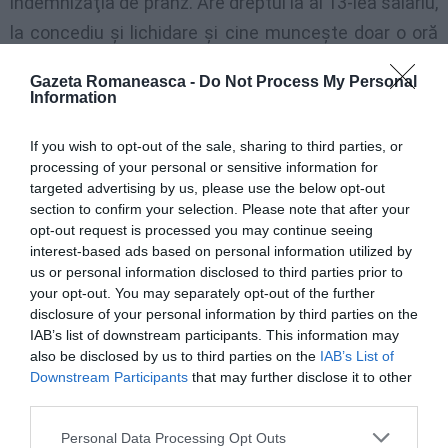
indemnizaţia de prânz. Are dreptul la al 13-lea salariu,
la concediu şi lichidare şi cine munceşte doar o oră
pe săptămână la o familie: trebuie să i se
Gazeta Romaneasca -
Do Not Process My Personal
recunoască aceste drepturi proporţional cu orele
Information
lucrate.
If you wish to opt-out of the sale, sharing to third parties, or
processing of your personal or sensitive information for
Zilele de sărbătoare (festività)
targeted advertising by us, please use the below opt-out
section to confirm your selection. Please note that after your
Colaboratoarele domestice au dreptul la liber în zilele
opt-out request is processed you may continue seeing
declarate zile de sărbătoare legale în Italia, adică: 1
interest-based ads based on personal information utilized by
us or personal information disclosed to third parties prior to
ianuarie, 6 ianuarie, a doua zi de Paşti, 25 aprilie, 1
your opt-out. You may separately opt-out of the further
mai, 2 iunie, 15 august, 1 noiembrie, 8 decembrie, 25
disclosure of your personal information by third parties on the
IAB’s list of downstream participants. This information may
decembrie, 26 decembrie şi Sfântul Patron al
also be disclosed by us to third parties on the
IAB’s List of
localităţii unde lucraţi (la Roma este în 29 iunie –
Downstream Participants
that may further disclose it to other
third parties.
Sfântul Petru şi Pavel).
Personal Data Processing Opt Outs