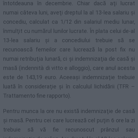
întotdeauna în decembrie. Chiar dacă aţi lucrat
numai câteva luni, aveţi dreptul la al 13-lea salariu şi
concediu, calculat ca 1/12 din salariul mediu lunar,
înmulţit cu numărul lunilor lucrate. În plata celui de-al
13-lea salariu şi a concediului trebuie să se
recunoască femeilor care lucrează la post fix nu
numai retribuţia lunară, ci şi indemnizaţia de casă şi
masă (indennità di vitto e alloggio), care anul acesta
este de 143,19 euro. Aceeaşi indemnizaţie trebuie
luată în consideraţie şi în calculul lichidării (TFR –
Trattamento fine rapporto).
Pentru munca la ore nu există indemnizaţie de casă
şi masă. Pentru cei care lucrează cel puţin 6 ore la zi
trebuie să vă fie recunoscut prânzul sau