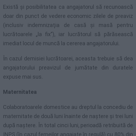
Există şi posibilitatea ca angajatorul să recunoască
doar din punct de vedere economic zilele de preaviz
(inclusiv indemnizaţia de casă şi masă pentru
lucrătoarele „la fix”), iar lucrătorul să părăsească
imediat locul de muncă la cererea angajatorului.
În cazul demisiei lucrătoarei, aceasta trebuie să dea
angajatorului preavizul de jumătate din duratele
expuse mai sus.
Maternitatea
Colaboratoarele domestice au dreptul la concediu de
maternitate de două luni înainte de naştere şi trei luni
după naştere. În total cinci luni, perioadă retribuită de
INPS (în cazul femeilor angajate în regulă) cu 80% din