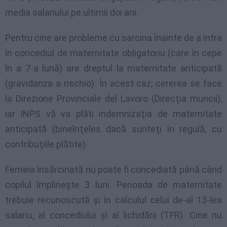
media salariului pe ultimii doi ani.
Pentru cine are probleme cu sarcina înainte de a intra
în concediul de maternitate obligatoriu (care în cepe
în a 7-a lună) are dreptul la maternitate anticipată
(gravidanza a rischio). În acest caz, cererea se face
la Direzione Provinciale del Lavoro (Direcţia muncii),
iar INPS vă va plăti indemnizaţia de maternitate
anticipată (bineînţeles dacă sunteţi în regulă, cu
contribuţiile plătite).
Femeia însărcinată nu poate fi concediată până când
copilul împlineşte 3 luni. Perioada de maternitate
trebuie recunoscută şi în calculul celui de-al 13-lea
salariu, al concediului şi al lichidării (TFR). Cine nu