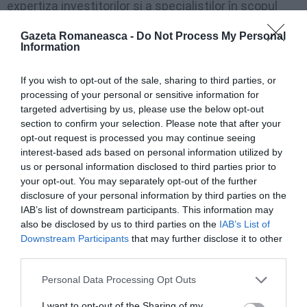
expertiza investitorilor şi a specialiştilor în scopul
revitalizării litoralului românesc, a mai spus Dan
Gazeta Romaneasca -
Do Not Process My Personal
Matei Agathon.
Information
Conform cifrelor culese până acum de Federaţia, în
If you wish to opt-out of the sale, sharing to third parties, or
processing of your personal or sensitive information for
acest an numărul de turişti a revenit la nivelul anilor
targeted advertising by us, please use the below opt-out
2008-2009, gradul de ocupare fiind de 94 la sută şi
section to confirm your selection. Please note that after your
opt-out request is processed you may continue seeing
există semne că acest trend ascendent se va păstra
interest-based ads based on personal information utilized by
şi în luna august.
us or personal information disclosed to third parties prior to
your opt-out. You may separately opt-out of the further
disclosure of your personal information by third parties on the
FPTS propune de asemenea înfiinţarea poliţiei
IAB’s list of downstream participants. This information may
plajelor, pentru a opri mica infracţiune, dar şi a poliţiei
also be disclosed by us to third parties on the
IAB’s List of
turistice după model european, care să-i penalizeze
Downstream Participants
that may further disclose it to other
third parties.
pe proprietarii hotelurilor lăsate în paragină şi să
găsească astfel o soluţie legală la imaginea de ruină
Personal Data Processing Opt Outs
lăsată de acele locaţii care umbresc imaginea de
I want to opt-out of the Sharing of my