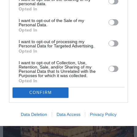
personal data.
ansamblu a litoralului românesc.AGERPRES
Opted In
I want to opt-out of the Sale of my
Personal Data.
Articolul anterior
See
Opted In
Asasinii Paulei Burci, închişi pe viaţă
more
I want to opt-out of processing my
Următorul articol
Personal Data for Targeted Advertising.
Opted In
ULTIMA ORĂ / 55 de secţii de vot în Italia,
lista completă şi adresele, pe regiuni
I want to opt-out of Collection, Use,
Retention, Sale, and/or Sharing of my
Personal Data that Is Unrelated with the
Purposes for which it was collected.
Opted In
AȚI PUTEA DORI DE
ASEMENEA
CONFIRM
Data Deletion
Data Access
Privacy Policy