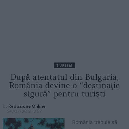
TURISM
După atentatul din Bulgaria,
România devine o “destinaţie
sigură” pentru turişti
by
Redazione Online
24/07/2012, 12:57
România trebuie să