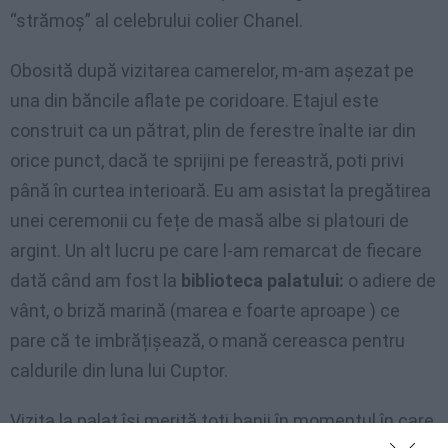
“strămoş” al celebrului colier Chanel.
Obosită după vizitarea camerelor, m-am aşezat pe
una din băncile aflate pe coridoare. Etajul este
construit ca un pătrat, plin de ferestre înalte iar din
orice punct, dacă te sprijini pe fereastră, poti privi
până în curtea interioară. Eu am asistat la pregătirea
unei ceremonii cu fețe de masă albe si platouri de
argint. Un alt lucru pe care l-am remarcat de fiecare
dată când am fost la
biblioteca palatului:
o adiere de
vânt, o briză marină (marea e foarte aproape ) ce
pare că te imbrățişează, o mană cereasca pentru
caldurile din luna lui Cuptor.
Vizita la palat îşi merită toți banii în momentul în care