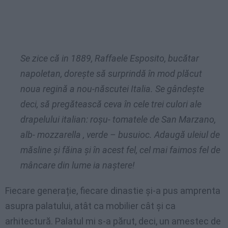
Se zice că in 1889, Raffaele Esposito, bucătar
napoletan, doreşte să surprindă în mod plăcut
noua regină a nou-născutei Italia. Se gândeşte
deci, să pregătească ceva în cele trei culori ale
drapelului italian: roşu- tomatele de San Marzano,
alb- mozzarella , verde – busuioc. Adaugă uleiul de
măsline și făina şi în acest fel, cel mai faimos fel de
mâncare din lume ia naştere!
Fiecare generație, fiecare dinastie şi-a pus amprenta
asupra palatului, atât ca mobilier cât şi ca
arhitectură. Palatul mi s-a părut, deci, un amestec de