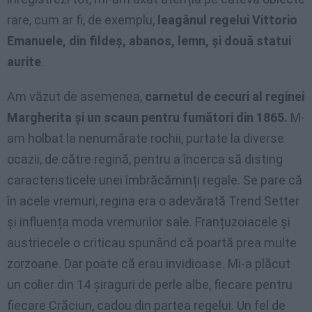
rare, cum ar fi, de exemplu,
leagănul regelui Vittorio
Emanuele, din fildeş, abanos, lemn, şi două statui
aurite
.
Am văzut de asemenea,
carnetul de cecuri al reginei
Margherita şi un scaun pentru fumători din 1865.
M-
am holbat la nenumărate rochii, purtate la diverse
ocazii, de către regină, pentru a încerca să disting
caracteristicele unei îmbrăcăminți regale. Se pare că
în acele vremuri, regina era o adevărată Trend Setter
şi influența moda vremurilor sale. Franțuzoiacele și
austriecele o criticau spunând că poartă prea multe
zorzoane. Dar poate că erau invidioase. Mi-a plăcut
un colier din 14 şiraguri de perle albe, fiecare pentru
fiecare Crăciun, cadou din partea regelui. Un fel de