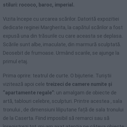
stiluri: rococo, baroc, imperial.
Vizita începe cu urcarea scărilor. Datorită expozitiei
dedicate reginei Margherita, la capătul scărilor a fost
expusă una din trăsurile cu care aceasta se deplasa.
Scările sunt albe, imaculate, din marmură sculptată.
Deosebit de frumoase. Urmând scarile, se ajunge la
primul etaj.
Prima oprire: teatrul de curte. O bijuterie. Turiştii
vizitează apoi cele
treizeci de camere numite şi
“apartamente regale”
: un amalgam de obiecte de
artă, tablouri celebre, sculpturi. Printre acestea , sala
tronului , de dimensiuni liliputane față de sala tronului
de la Caserta. Fiind imposibil să remarci sau să
înregistrezi tot, mi-am axat atenția pe câteva obiecte