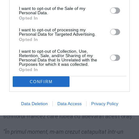
Gioacchino Rossini și Gaetano Donizetti.
Biblioteca
I want to opt-out of the Sale of my
Personal Data.
națională pastrează peste un milion şi jumătate de
Opted In
carți
, dintre care prețioase cărți medievale și
I want to opt-out of processing my
Personal Data for Targeted Advertising.
celebrele papirusuri de la Herculane. În fața palatului
Opted In
se găsește biserica San Francesco de Paola, ce are
I want to opt-out of Collection, Use,
la intrare doi lei sculptați de Antonio Canova.
Retention, Sale, and/or Sharing of my
Personal Data that Is Unrelated with the
Purposes for which it was collected.
500 de metri mai încolo, turistul nu poate ocoli
cel
Opted In
mai faimos bar terasa din oraş, Gambrinus, fondat
CONFIRM
în 1860
, de unde încep arterele comerciale (Via
Toledo, Via Calabritto, Via dei Mille-cea mai scumpă
Data Deletion
Data Access
Privacy Policy
şi chic din oraş) . Închei cu cuvintele lui Stendhal,
scriitorul francez care iubea cu adevărat acest oraş :
“În primul moment, m-am crezut catapultat într-un