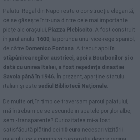
Palatul Regal din Napoli este o construcție elegantă,
ce se găseşte într-una dintre cele mai importante
piețe ale oraşului,
Piazza Plebiscito
. A fost construit
în jurul anului
1600
, la porunca unui vice-rege spaniol,
de către
Domenico Fontana
. A trecut apoi
în
stăpânirea regilor austrieci, apoi a Bourbonilor şi o
dată cu unirea Italiei, a fost reşedința dinastiei
Savoia până în 1946.
În prezent, aparține statului
italian şi este
sediul Bibliotecii Naționale
.
De multe ori, în timp ce traversam parcul palatului,
mă întrebam ce se ascunde in spatele porților albe,
semi-transparente? Curiozitatea mi-a fost
satisfăcută plătind cei
10 euro
necesari vizitării
palatului ce a cuprins şi o expoziție despre regina