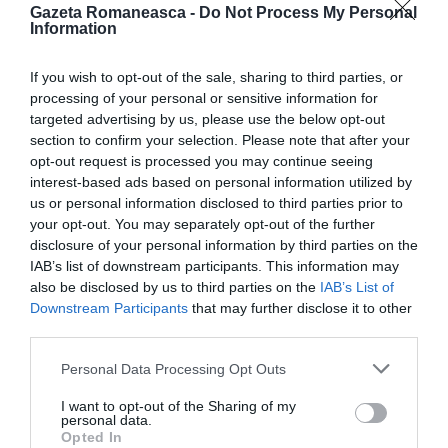
se vizitează capela palatului. Niciodata nu am avut
Gazeta Romaneasca -
Do Not Process My Personal
Information
reacția de a-mi ridica mâinile la cap, căci
ceea ce mi
s-a înfățişat în fața ochilor avea un aer
If you wish to opt-out of the sale, sharing to third parties, or
dumnezeiesc.
E realizat însă de mâna omului, mai
processing of your personal or sensitive information for
targeted advertising by us, please use the below opt-out
precis de către arhitectul şi sculptorul
Dionisio
section to confirm your selection. Please note that after your
Lazzari, între 1672 şi 1691
inițial pentru o altă
opt-out request is processed you may continue seeing
biserică. Decorațiile în bronz aurit și cu încrustații din
interest-based ads based on personal information utilized by
us or personal information disclosed to third parties prior to
agat, jasp, lapis lazuli, amestiste şi onix, sunt
your opt-out. You may separately opt-out of the further
încântătoare. Altarul a fost protejat de bombele din
disclosure of your personal information by third parties on the
IAB’s list of downstream participants. This information may
1943 cu saci de nisip care îl acopereau în întregime.
also be disclosed by us to third parties on the
IAB’s List of
Downstream Participants
that may further disclose it to other
Ieşind din palat, vezi grădinile, ce comunică cu
third parties.
castelul Maschio Angioino. Palmieri, bănci, statui de
Personal Data Processing Opt Outs
artă modernă care îndeamnă la relaxare. Lipit de
I want to opt-out of the Sharing of my
palat este Teatrul san Carlo, cel mai vechi teatru liric
personal data.
Opted In
din lume, pe scena căruia au interpretat artişti ca