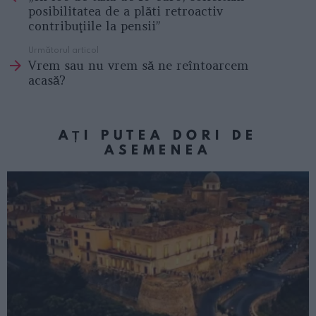
posibilitatea de a plăti retroactiv
contribuţiile la pensii”
Următorul articol
Vrem sau nu vrem să ne reîntoarcem
acasă?
AȚI PUTEA DORI DE
ASEMENEA