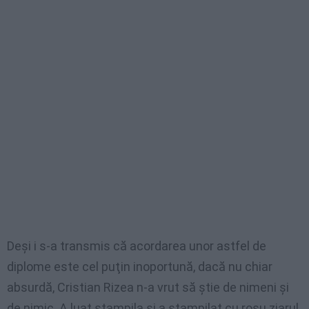
Deşi i s-a transmis că acordarea unor astfel de
diplome este cel puţin inoportună, dacă nu chiar
absurdă, Cristian Rizea n-a vrut să ştie de nimeni şi
de nimic. A luat ştampila şi a ştampilat cu roşu ziarul