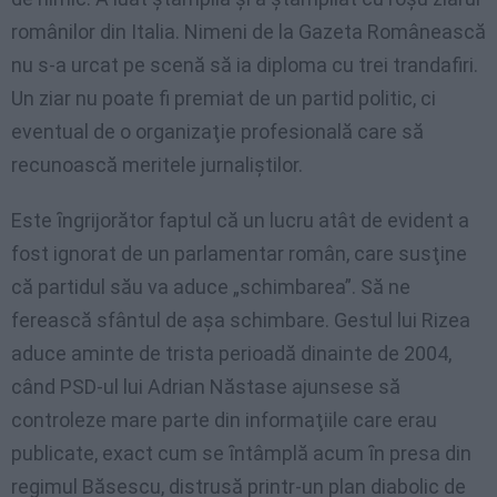
românilor din Italia. Nimeni de la Gazeta Românească
nu s-a urcat pe scenă să ia diploma cu trei trandafiri.
Un ziar nu poate fi premiat de un partid politic, ci
eventual de o organizaţie profesională care să
recunoască meritele jurnaliştilor.
Este ȋngrijorător faptul că un lucru atât de evident a
fost ignorat de un parlamentar român, care susţine
că partidul său va aduce „schimbarea”. Să ne
ferească sfântul de aşa schimbare. Gestul lui Rizea
aduce aminte de trista perioadă dinainte de 2004,
când PSD-ul lui Adrian Năstase ajunsese să
controleze mare parte din informaţiile care erau
publicate, exact cum se ȋntâmplă acum ȋn presa din
regimul Băsescu, distrusă printr-un plan diabolic de