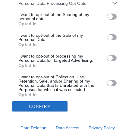
promisiune şi cel de fantomă. Nu cu diplome de
Personal Data Processing Opt Outs
excelenţă şi mărţişoare de partid se poate reduce
I want to opt-out of the Sharing of my
decalajul imens dintre procentele pe care le are PSD
personal data.
Opted In
ȋn România şi cel din diaspora.
I want to opt-out of the Sale of my
Personal Data.
<–>
Opted In
I want to opt-out of processing my
Personal Data for Targeted Advertising.
Articolul anterior
See
Opted In
Români specializaţi ȋn trafic de droguri
more
I want to opt-out of Collection, Use,
Retention, Sale, and/or Sharing of my
Următorul articol
Personal Data that Is Unrelated with the
Brȋnză: “Nu politizez 8 Martie”
Purposes for which it was collected.
Opted In
CONFIRM
AȚI PUTEA DORI DE
ASEMENEA
Data Deletion
Data Access
Privacy Policy