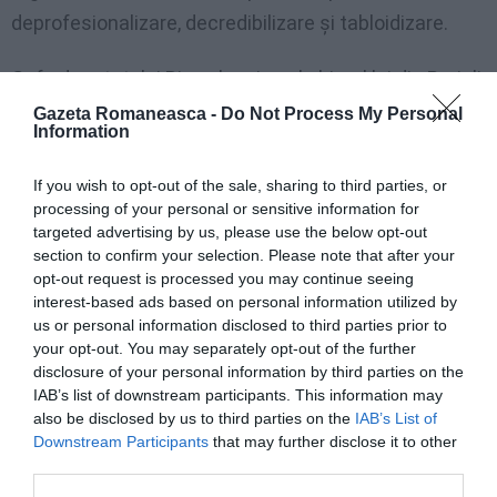
deprofesionalizare, decredibilizare şi tabloidizare.
Gafa deputatului Rizea l-a ajuns la biroul lui din Parioli
şi pe ambasadorul României de la Roma, Răzvan
Gazeta Romaneasca -
Do Not Process My Personal
Information
Rusu, lovit şi el pe neve cu o diplomă de excelenţă
marca PSD. Diplomatul cu cel mai ȋnalt rang al
If you wish to opt-out of the sale, sharing to third parties, or
processing of your personal or sensitive information for
României ȋn Italia, prins ȋn capcana PSD. Năucit de
targeted advertising by us, please use the below opt-out
surpriză, reprezentantul ambasadei la evenimentul
section to confirm your selection. Please note that after your
organizat de ARI, George Bologan, responsabil cu
opt-out request is processed you may continue seeing
interest-based ads based on personal information utilized by
activităţile culturale şi comunitatea românească, a
us or personal information disclosed to third parties prior to
avut prezenţa de spirit să nu se urce pe scenă şi să
your opt-out. You may separately opt-out of the further
disclosure of your personal information by third parties on the
primească diploma PSD ȋn numele ambasadorului.
IAB’s list of downstream participants. This information may
also be disclosed by us to third parties on the
IAB’s List of
PSD Diaspora, organizaţie cu mulţi şefi, dar fără
Downstream Participants
that may further disclose it to other
membri, se zbate deocamdată ȋntre statutul de
third parties.