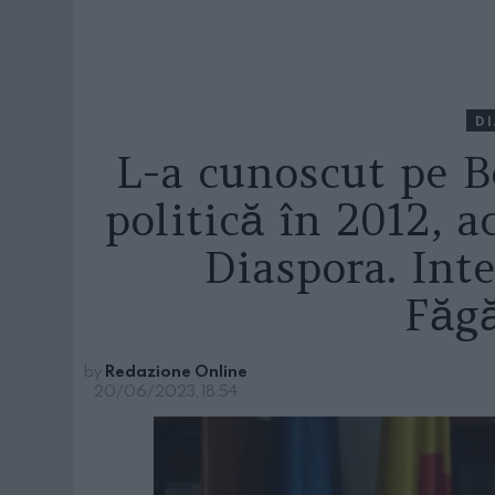
D
L-a cunoscut pe Be
politică în 2012, 
Diaspora. Int
Făg
by
Redazione Online
20/06/2023, 18:54