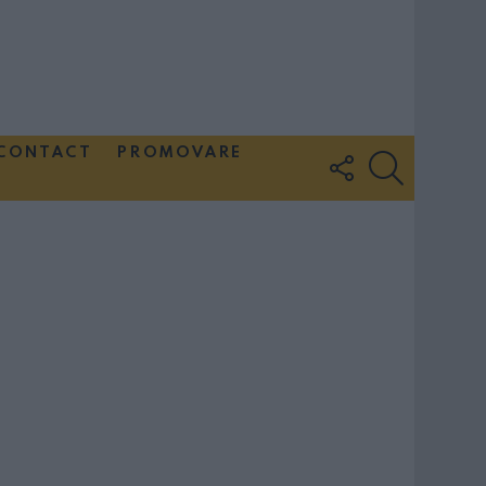
CONTACT
PROMOVARE
FOLLOW
SEARCH
US
Couple Photoshoot Paris