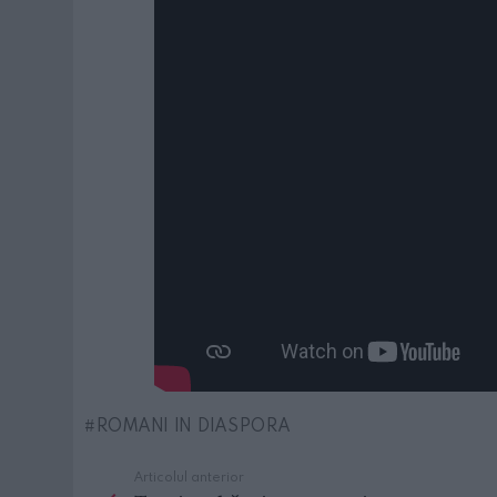
ROMANI IN DIASPORA
Articolul anterior
See