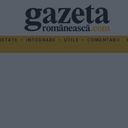
IETATE
INTEGRARE
UTILE
COMENTARII