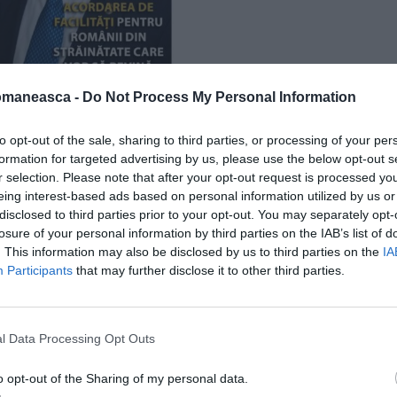
omaneasca -
Do Not Process My Personal Information
to opt-out of the sale, sharing to third parties, or processing of your per
formation for targeted advertising by us, please use the below opt-out s
2, acum e deputat ales în
r selection. Please note that after your opt-out request is processed y
eing interest-based ads based on personal information utilized by us or
disclosed to third parties prior to your opt-out. You may separately opt-
losure of your personal information by third parties on the IAB’s list of
 stabiliți afară, deputatul Făgărășian a inițiat
. This information may also be disclosed by us to third parties on the
IA
Participants
that may further disclose it to other third parties.
eglementează: acordarea unor facilități
pe perioadă nedeterminată români din afară;
or consulare; instituirea unor programe
l Data Processing Opt Outs
a circa 150.000 de copii ai căror părinți
o opt-out of the Sharing of my personal data.