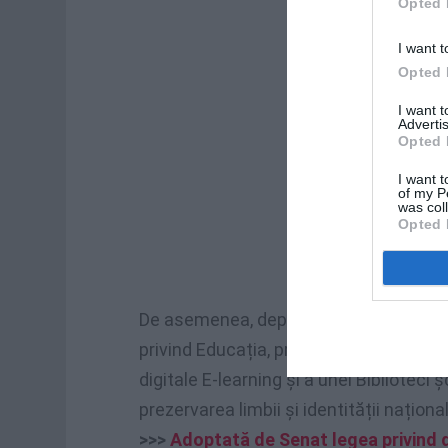
Opted 
I want t
Opted 
I want 
Advertis
Opted 
I want t
of my P
was col
Opted 
De asemenea, deputatul PNL a contribu
privind Educația, prin includerea în în
digitale E-learning și a unei Biblioteci ș
prezervarea limbii și identității naționa
>>>
Adoptată de Senat legea privind di