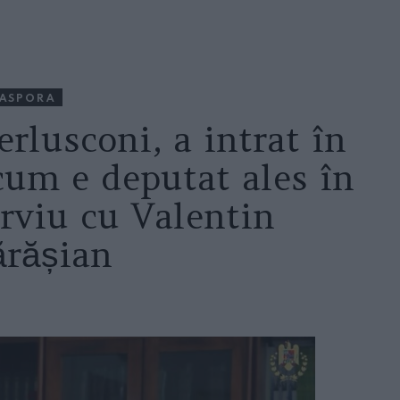
IASPORA
rlusconi, a intrat în
acum e deputat ales în
erviu cu Valentin
ărășian