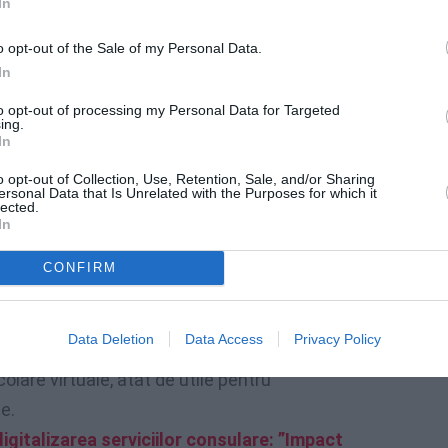
In
o opt-out of the Sale of my Personal Data.
In
to opt-out of processing my Personal Data for Targeted
ing.
In
o opt-out of Collection, Use, Retention, Sale, and/or Sharing
ersonal Data that Is Unrelated with the Purposes for which it
lected.
In
CONFIRM
it și la amendarea pachetului de legi
Data Deletion
Data Access
Privacy Policy
vățământul preuniversitar a unei platforme
colare virtuale, atât de utile pentru
le.
gitalizarea serviciilor consulare: ”Impact