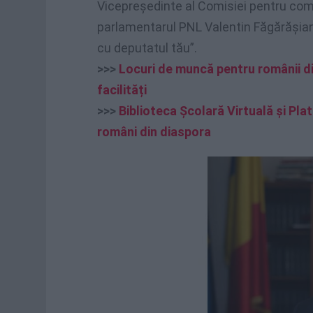
Vicepreședinte al Comisiei pentru comun
parlamentarul PNL Valentin Făgărășian a
cu deputatul tău”.
>>>
Locuri de muncă pentru românii di
facilități
>>>
Biblioteca Şcolară Virtuală şi Pla
români din diaspora