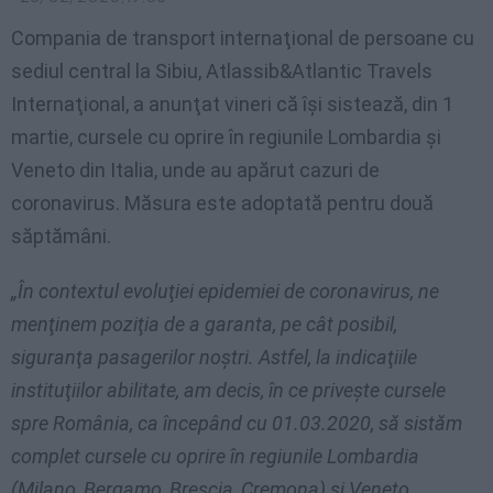
Compania de transport internaţional de persoane cu
sediul central la Sibiu, Atlassib&Atlantic Travels
Internaţional, a anunţat vineri că îşi sistează, din 1
martie, cursele cu oprire în regiunile Lombardia şi
Veneto din Italia, unde au apărut cazuri de
coronavirus. Măsura este adoptată pentru două
săptămâni.
„În contextul evoluţiei epidemiei de coronavirus, ne
menţinem poziţia de a garanta, pe cât posibil,
siguranţa pasagerilor noştri. Astfel, la indicaţiile
instituţiilor abilitate, am decis, în ce priveşte cursele
spre România, ca începând cu 01.03.2020, să sistăm
complet cursele cu oprire în regiunile
Lombardia
(Milano, Bergamo, Brescia, Cremona) şi Veneto