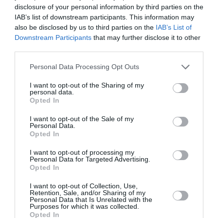
disclosure of your personal information by third parties on the
IAB’s list of downstream participants. This information may
also be disclosed by us to third parties on the
IAB’s List of
Downstream Participants
that may further disclose it to other
third parties.
Personal Data Processing Opt Outs
I want to opt-out of the Sharing of my
personal data.
Opted In
I want to opt-out of the Sale of my
Personal Data.
CORONAVIRUS ITALIA
ROMANI IN DIASPORA
Opted In
ROMANI IN ITALIA
STIRI DIASPORA
STIRI ITALIA
STIRI ROMANIA
I want to opt-out of processing my
Personal Data for Targeted Advertising.
Opted In
Articolul anterior
See
Un excavatorist italian vrea să fie primar în
more
I want to opt-out of Collection, Use,
Retention, Sale, and/or Sharing of my
România. «Este cea mai bogată țară din
Personal Data that Is Unrelated with the
Europa»
Purposes for which it was collected.
Opted In