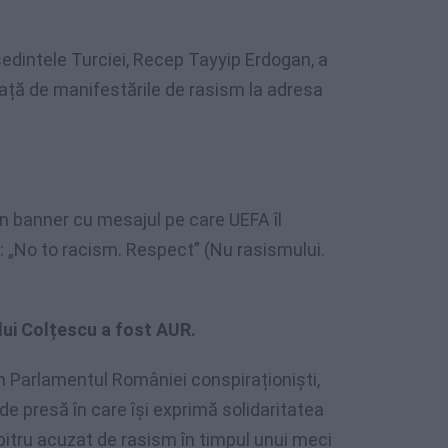
eședintele Turciei, Recep Tayyip Erdogan, a
ață de manifestările de rasism la adresa
 banner cu mesajul pe care UEFA îl
i: „No to racism. Respect” (Nu rasismului.
 lui Colțescu a fost AUR.
în Parlamentul României conspiraționiști,
de presă în care își exprimă solidaritatea
bitru acuzat de rasism în timpul unui meci