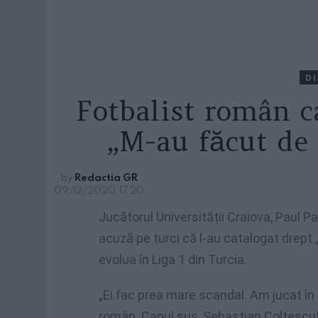
D
Fotbalist român ca
„M-au făcut de 
by
Redactia GR
09/12/2020, 17:20
Jucătorul Universității Craiova, Paul Pap
acuză pe turci că l-au catalogat drept 
evolua în Liga 1 din Turcia.
„Ei fac prea mare scandal. Am jucat în 
român. Capul sus, Sebastian Colțescu! 