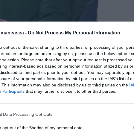
omaneasca -
Do Not Process My Personal Information
icând subiectul unei sancțiuni, i-a transmis
limba română: „Băi, băi, ăla negru”, indicându-
to opt-out of the sale, sharing to third parties, or processing of your per
formation for targeted advertising by us, please use the below opt-out s
pei turce.
r selection. Please note that after your opt-out request is processed y
eing interest-based ads based on personal information utilized by us or
ul s-a supărat, considerându-l identic cu
disclosed to third parties prior to your opt-out. You may separately opt-
losure of your personal information by third parties on the IAB’s list of
 „nigger”, deși în limba română nu are
. This information may also be disclosed by us to third parties on the
IA
rul nu a vrut să îl jignească pe oficialul
Participants
that may further disclose it to other third parties.
ă s-a retras de pe teren, urmată de gazdele
l Data Processing Opt Outs
ea meciului pentru a doua zi.
o opt-out of the Sharing of my personal data.