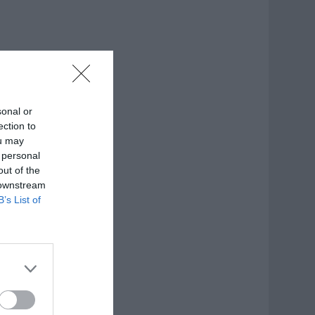
sonal or
ection to
ou may
 personal
out of the
 downstream
B’s List of