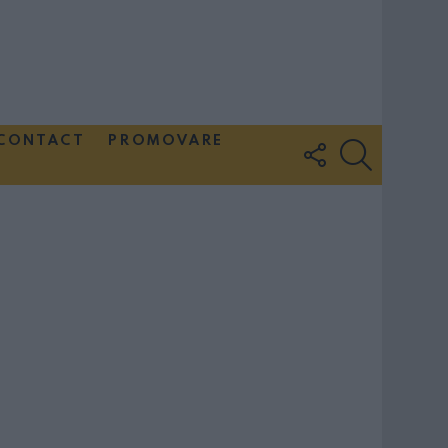
CONTACT
PROMOVARE
FOLLOW
SEARCH
US
Couple Photoshoot Paris