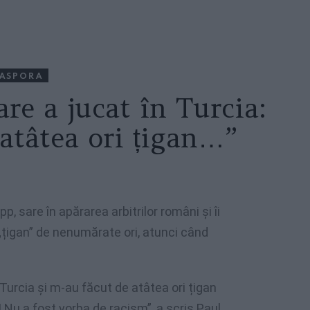
IASPORA
re a jucat în Turcia:
atâtea ori țigan…”
p, sare în apărarea arbitrilor români și îi
„țigan” de nenumărate ori, atunci când
Turcia și m-au făcut de atâtea ori țigan
Nu a fost vorba de racism”, a scris Paul