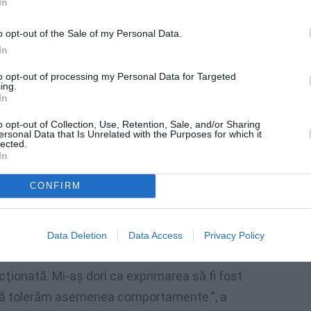
In
 Twitter. „Îmi cer scuze pentru această
fi rasist. Într-un astfel de context, oamenii
o opt-out of the Sale of my Personal Data.
eşi greşit. Îmi prezint scuzele în numele
In
ţi înţelege“.
to opt-out of processing my Personal Data for Targeted
ing.
In
ţ Stroe, a cerut scuze, în numele sportului
o opt-out of Collection, Use, Retention, Sale, and/or Sharing
ersonal Data that Is Unrelated with the Purposes for which it
lected.
In
exprimare sau declaraţie care poate fi
e. Îmi cer scuze în numele sportului
CONFIRM
cit. Acest lucru nu ne reprezintă. Ancheta
devărat, iar apoi se vor lua măsuri. Nu cred
Data Deletion
Data Access
Privacy Policy
toţi condamnăm acest fel de incident.
cţionată. Mi-aş dori ca exprimarea să fi fost
e să tolerăm asemenea comportamente.”, a