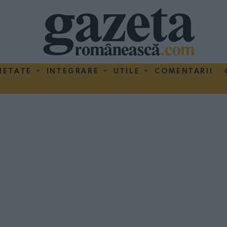
IETATE
INTEGRARE
UTILE
COMENTARII