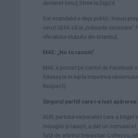
declarat Ionuţ Stroe la Digi24.
Dar scandalul e deja politic. Însuși pr
cerut UEFA să ia „măsurile necesare” f
oficialului clubului din Istanbul.
MAE: „No to racism”
MAE a postat pe contul de Facebook un
folosește în lupta împotriva rasismulu
Respect).
Singurul partid care i-a luat apărarea
AUR, partidul naționalist care a băgat 
misogini și rasiști, a dat un comunicat 
față de arbitrul Sebastian Colțescu, ar