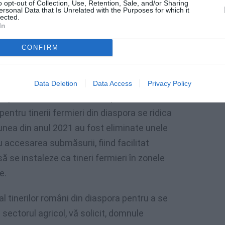
a întreprinderilor, sub-măsura 6.1 Sprijin
o opt-out of Collection, Use, Retention, Sale, and/or Sharing
ersonal Data that Is Unrelated with the Purposes for which it
IASPORA
lected.
In
CONFIRM
culturii și Dezvoltării Rurale a lansat
 a întreprinderilor, sub-măsura 6.1 Sprijin
Data Deletion
Data Access
Privacy Policy
Diaspora. Alocarea financiară pentru sesiunea
ntru tinerii fermieri din diaspora se ridica
iunea din anul 2021 au fost eliminate unele
u accesarea submăsurii, fiind facilitat
să se instaleze ca tineri fermieri în zonele
e.
l tinerilor români din diaspora pentru a se
 sectorul agricol, vă solicit, domnule