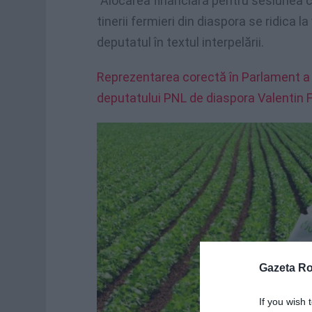
”Alocarea financiară pentru sesiunea 
tinerii fermieri din diaspora se ridica 
deputatul în textul interpelării.
Reprezentarea corectă în Parlament a r
deputatului PNL de diaspora Valentin 
Gazeta R
If you wish 