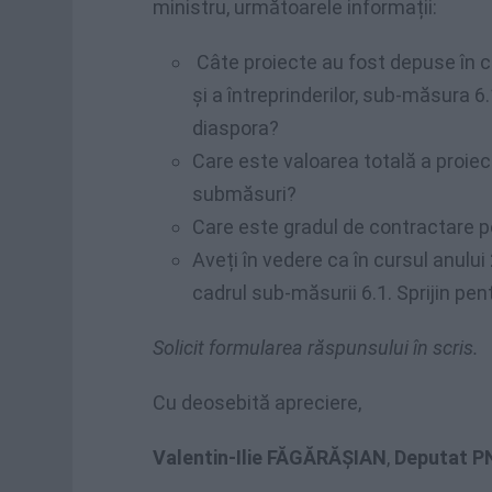
ministru, următoarele informații:
Câte proiecte au fost depuse în ca
şi a întreprinderilor, sub-măsura 6.
diaspora?
Care este valoarea totală a proiect
submăsuri?
Care este gradul de contractare pe
Aveți în vedere ca în cursul anului
cadrul sub-măsurii 6.1. Sprijin pen
Solicit formularea răspunsului în scris.
Cu deosebită apreciere,
Valentin-Ilie FĂGĂRĂŞIAN
,
Deputat P