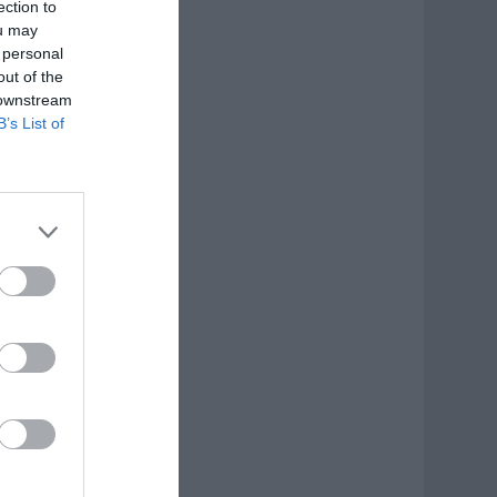
ection to
ou may
 personal
out of the
 downstream
B’s List of