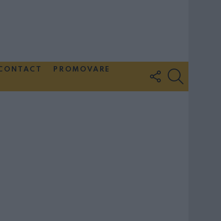
CONTACT
PROMOVARE
FOLLOW
SEARCH
US
Couple Photoshoot Paris