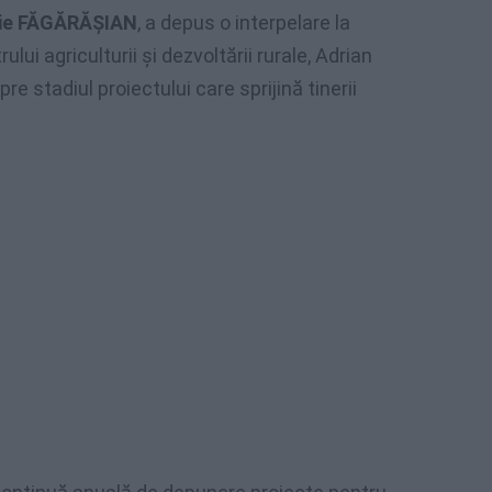
Ilie FĂGĂRĂŞIAN
, a depus o interpelare la
ui agriculturii și dezvoltării rurale, Adrian
re stadiul proiectului care sprijină tinerii