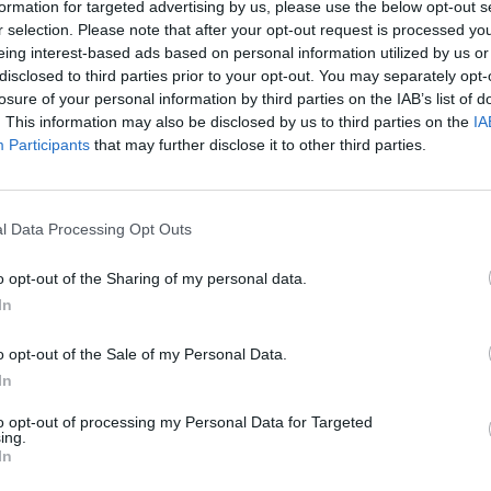
formation for targeted advertising by us, please use the below opt-out s
r selection. Please note that after your opt-out request is processed y
eing interest-based ads based on personal information utilized by us or
disclosed to third parties prior to your opt-out. You may separately opt-
losure of your personal information by third parties on the IAB’s list of
. This information may also be disclosed by us to third parties on the
IA
Participants
that may further disclose it to other third parties.
l Data Processing Opt Outs
ii rurale
o opt-out of the Sharing of my personal data.
In
o opt-out of the Sale of my Personal Data.
In
to opt-out of processing my Personal Data for Targeted
ing.
In
ații privind gradul de contractare pentru