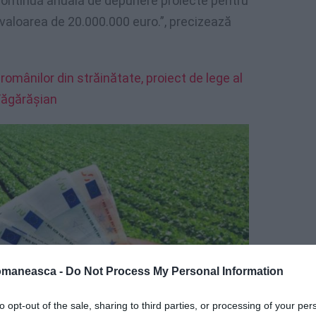
continuă anuală de depunere proiecte pentru
la valoarea de 20.000.000 euro.”, precizează
omânilor din străinătate, proiect de lege al
Făgărășian
omaneasca -
Do Not Process My Personal Information
to opt-out of the sale, sharing to third parties, or processing of your per