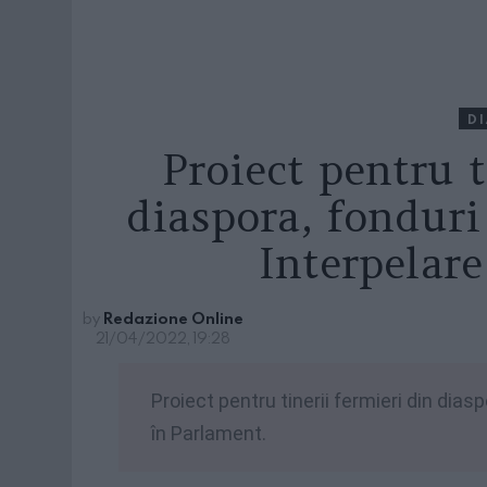
D
Proiect pentru t
diaspora, fonduri
Interpelar
by
Redazione Online
21/04/2022, 19:28
Proiect pentru tinerii fermieri din dias
în Parlament.