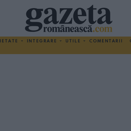
IETATE
INTEGRARE
UTILE
COMENTARII