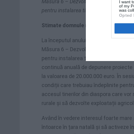
Măsura 6 – Dezvoltarea exploataţiilor şi 
I want t
of my P
pentru instalarea tinerilor fermieri – D
was col
Opted 
Stimate domnule ministru,
La începutul anului 2021, Ministerul Agri
Măsura 6 – Dezvoltarea exploataţiilor şi
pentru instalarea tinerilor fermieri – 
continuă anuală de depunere proiecte pe
la valoarea de 20.000.000 euro. În ses
condiții care trebuiau îndeplinite pentr
accesul tinerilor din diaspora care vor 
rurale și să dezvolte exploatații agricol
Având în vedere interesul foarte mare a
întoarce în țara natală și să activeze în