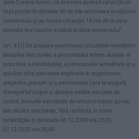
date Corona-forms, că acestea au avut cel puţin un
test pozitiv în ultimele 90 de zile anterioare producerii
contactului şi au trecut cel puţin 14 zile de la data
primului test pozitiv şi până la data contactului”.
Art. 4 (1) Se propune permiterea circulaţiei membrilor
birourilor electorale, a personalului tehnic-auxiliar al
acestora, a candidaţilor, a persoanelor acreditate şi a
oricăror altor persoane implicate în organizarea
alegerilor, precum şi a persoanelor care le asigură
transportul înspre şi dinspre sediile secţiilor de
votare, birourile electorale de circumscripţie şi/sau
ale oficiilor electorale, fără restricţii, în toate
localităţile, în perioada 06.12.2020 ora 23,00 –
07.12.2020 ora 05,00.