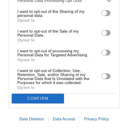
pieţelor agroalimentare, inclusiv a celor volante, se
Personal Data Processing Opt Outs
realizează în condiţiile stabilite prin ordin comun al
I want to opt-out of the Sharing of my
personal data.
Ministrului Lucrărilor Publice, Dezvoltării şi
Opted In
Administraţiei, al Ministrului Sănătăţii şi al
I want to opt-out of the Sale of my
preşedintelui Autorităţii Naţionale Sanitar-Veterinară
Personal Data.
Opted In
şi pentru Siguranţa Alimentelor.
I want to opt-out of processing my
Personal Data for Targeted Advertising.
Art. 3 Hotărârea Comitetului Naţional pentru Situaţii
Opted In
de Urgenţă nr. 36/21.07.2020 privind constatarea
I want to opt-out of Collection, Use,
pandemiei de COVID-19 şi stabilirea unor măsuri
Retention, Sale, and/or Sharing of my
Personal Data that Is Unrelated with the
Purposes for which it was collected.
necesar a fi aplicate pentru protecţia populaţiei, se
Opted In
completează la art. 3, cu două noi alineate (5) şi (6)
CONFIRM
astfel:
„(5) De asemenea, sunt exceptate de la măsura
Data Deletion
Data Access
Privacy Policy
instituită potrivit prevederilor art. 2, persoanele care