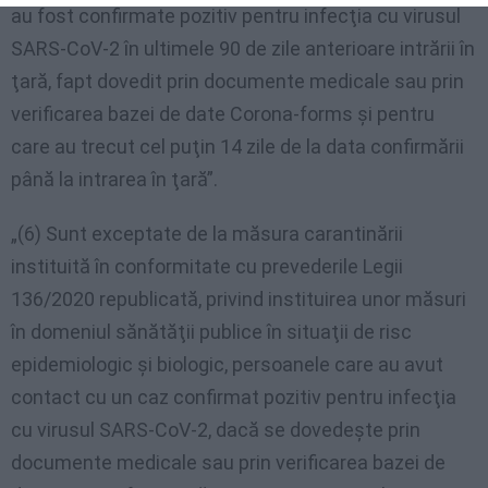
au fost confirmate pozitiv pentru infecţia cu virusul
SARS-CoV-2 în ultimele 90 de zile anterioare intrării în
ţară, fapt dovedit prin documente medicale sau prin
verificarea bazei de date Corona-forms şi pentru
care au trecut cel puţin 14 zile de la data confirmării
până la intrarea în ţară”.
„(6) Sunt exceptate de la măsura carantinării
instituită în conformitate cu prevederile Legii
136/2020 republicată, privind instituirea unor măsuri
în domeniul sănătăţii publice în situaţii de risc
epidemiologic şi biologic, persoanele care au avut
contact cu un caz confirmat pozitiv pentru infecţia
cu virusul SARS-CoV-2, dacă se dovedeşte prin
documente medicale sau prin verificarea bazei de