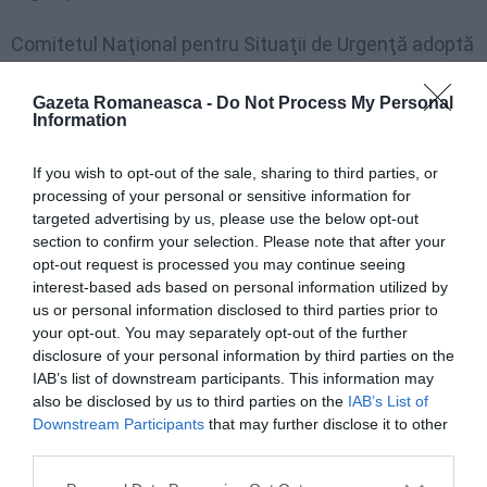
Comitetul Naţional pentru Situaţii de Urgenţă adoptă
prezenta
Gazeta Romaneasca -
Do Not Process My Personal
Information
HOTĂRÂRE:
If you wish to opt-out of the sale, sharing to third parties, or
Art.1 Se aprobă lista ţărilor/zonelor/teritoriilor de
processing of your personal or sensitive information for
risc epidemiologic ridicat pentru care se instituie
targeted advertising by us, please use the below opt-out
section to confirm your selection. Please note that after your
măsura carantinării asupra persoanelor care
opt-out request is processed you may continue seeing
sosesc în România din acestea, prevăzută în anexă.
interest-based ads based on personal information utilized by
us or personal information disclosed to third parties prior to
your opt-out. You may separately opt-out of the further
Art.2 (1) Se propune reluarea activităţii pieţelor
disclosure of your personal information by third parties on the
agroalimentare organizate în spaţii închise.
IAB’s list of downstream participants. This information may
also be disclosed by us to third parties on the
IAB’s List of
(2) În vederea limitării răspândirii infecţiilor cu SARS-
Downstream Participants
that may further disclose it to other
third parties.
CoV-2, organizarea şi desfăşurarea activităţii