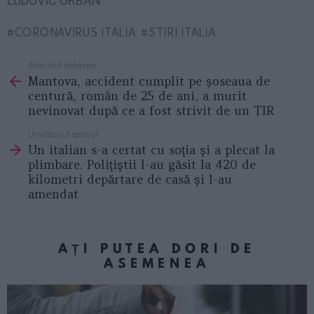
LUDOVIC ORBAN”
CORONAVIRUS ITALIA
STIRI ITALIA
Articolul anterior
See
Mantova, accident cumplit pe șoseaua de
more
centură, român de 25 de ani, a murit
nevinovat după ce a fost strivit de un TIR
Următorul articol
Un italian s-a certat cu soţia şi a plecat la
plimbare. Poliţiştii l-au găsit la 420 de
kilometri depărtare de casă şi l-au
amendat
AȚI PUTEA DORI DE
ASEMENEA