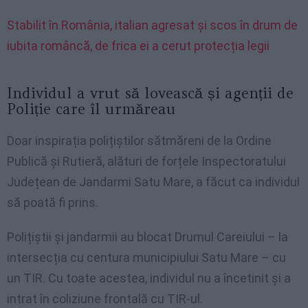
Stabilit în România, italian agresat și scos în drum de
iubita româncă, de frica ei a cerut protecția legii
Individul a vrut să lovească și agenții de
Poliție care îl urmăreau
Doar inspirația polițiștilor sătmăreni de la Ordine
Publică și Rutieră, alături de forțele Inspectoratului
Județean de Jandarmi Satu Mare, a făcut ca individul
să poată fi prins.
Polițiștii și jandarmii au blocat Drumul Careiului – la
intersecția cu centura municipiului Satu Mare – cu
un TIR. Cu toate acestea, individul nu a încetinit și a
intrat în coliziune frontală cu TIR-ul.