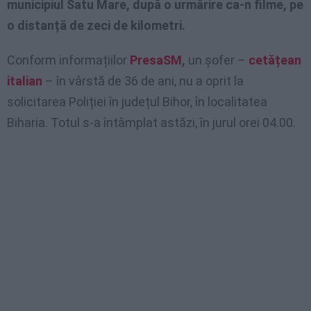
municipiul Satu Mare, după o urmărire ca-n filme, pe
o distanță de zeci de kilometri.
Conform informațiilor
PresaSM
,
un șofer –
cetățean
italian
– în vârstă de 36 de ani, nu a oprit la
solicitarea Poliției în județul Bihor, în localitatea
Biharia. Totul s-a întâmplat astăzi, în jurul orei 04.00.