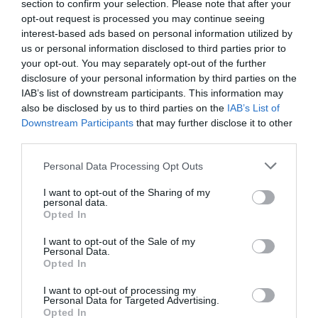
section to confirm your selection. Please note that after your
interzise.
opt-out request is processed you may continue seeing
interest-based ads based on personal information utilized by
Escroc italian reținut de DIICOT la Craiova, a înșelat
us or personal information disclosed to third parties prior to
your opt-out. You may separately opt-out of the further
24 de oameni la vânzarea de apartamente, prejudiciu
disclosure of your personal information by third parties on the
de peste un milion de euro
IAB’s list of downstream participants. This information may
also be disclosed by us to third parties on the
IAB’s List of
Downstream Participants
that may further disclose it to other
Șoferul manifestă o stare de tulburare
third parties.
evidentă.
Personal Data Processing Opt Outs
Meritul polițiștilor și jandarmilor sătmăreni este cu
I want to opt-out of the Sharing of my
personal data.
atât mai mare cu cât la fața locului nu a fost niciun
Opted In
ofițer cu funcție de conducere. Aceștia reușind să se
I want to opt-out of the Sale of my
Personal Data.
coordoneze exemplar și să îl rețină pe șoferul pericol
Opted In
public, care putea să provoace o tragedie.
I want to opt-out of processing my
Personal Data for Targeted Advertising.
În mod normal, în această cauză s-ar putea reține
Opted In