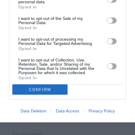
personal data.
divertisment în spații deschise sau închise,
Opted In
I want to opt-out of the Sale of my
dacă nu se respectau anumite reguli, inclusiv
Personal Data.
Opted In
reducerea numărului de participanți, în cazul
anumitor activități, sau purtarea măștii de protecție.
I want to opt-out of processing my
Personal Data for Targeted Advertising.
Opted In
Așadar, acum, organizarea evenimentelor amintite,
I want to opt-out of Collection, Use,
inclusiv a celor private, e permisă, fără să mai existe
Retention, Sale, and/or Sharing of my
Personal Data that Is Unrelated with the
restricții legate de capacitatea localurilor în care se
Purposes for which it was collected.
Opted In
organizează sau intervalele orare în care pot fi
CONFIRM
organizate.
un articol
avocatnet.ro
Data Deletion
Data Access
Privacy Policy
STIRI ROMANIA
Articolul anterior
See