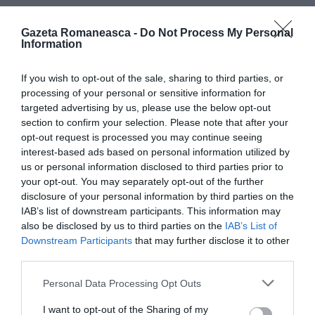
HG 171/2022 stabilea, de fapt, interzicerea
Gazeta Romaneasca -
Do Not Process My Personal
organizării și desfășurării de:
Information
mitinguri,
If you wish to opt-out of the sale, sharing to third parties, or
processing of your personal or sensitive information for
demonstrații,
targeted advertising by us, please use the below opt-out
procesiuni,
section to confirm your selection. Please note that after your
opt-out request is processed you may continue seeing
concerte,
interest-based ads based on personal information utilized by
spectacole,
us or personal information disclosed to third parties prior to
cursuri de instruire,
your opt-out. You may separately opt-out of the further
disclosure of your personal information by third parties on the
workshopuri,
IAB’s list of downstream participants. This information may
conferințe sau alte tipuri de întruniri,
also be disclosed by us to third parties on the
IAB’s List of
Downstream Participants
that may further disclose it to other
organizarea de evenimente private (nunți,
third parties.
botezuri, mese festive etc.), precum și
Personal Data Processing Opt Outs
a întrunirilor de natura activităților culturale,
științifice, artistice, sportive sau de
I want to opt-out of the Sharing of my