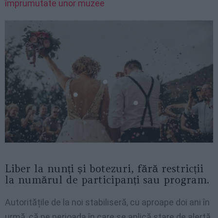
împrumutate unor muzee
Liber la nunți și botezuri, fără restricții
la numărul de participanți sau program.
Autoritățile de la noi stabiliseră, cu aproape doi ani în
urmă, că pe perioada în care se aplică stare de alertă,