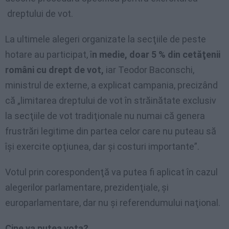
dreptului de vot.
La ultimele alegeri organizate la secţiile de peste
hotare au participat, î
n medie, doar 5 % din cetăţenii
români cu drept de vot,
iar Teodor Baconschi,
ministrul de externe, a explicat campania, precizând
că „limitarea dreptului de vot în străinătate exclusiv
la secţiile de vot tradiţionale nu numai că genera
frustrări legitime din partea celor care nu puteau să
îşi exercite opţiunea, dar şi costuri importante”.
Votul prin corespondenţă va putea fi aplicat în cazul
alegerilor parlamentare, prezidenţiale, şi
europarlamentare, dar nu şi referendumului naţional.
Cine va putea vota?