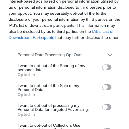
opţiunea sa electorală nu a fost influenţată, iar
interest-based ads based on personal information utilized by
us or personal information disclosed to third parties prior to
secretul votului nu a fost afectat. Plicul va fi trimis
your opt-out. You may separately opt-out of the further
alegătorilor cu 15 zile înaintea scrutinului, pe
disclosure of your personal information by third parties on the
IAB’s list of downstream participants. This information may
cheltuiala misiunilor diplomatice. Dar plicul conţinând
also be disclosed by us to third parties on the
IAB’s List of
votul va fi trimis pe banii fiecărui alegător.
Downstream Participants
that may further disclose it to other
third parties.
Proiectul legislativ
a fost publicat pe site-ul MAE,
Personal Data Processing Opt Outs
unde va rămâne timp de 30 de zile, durata procesului
I want to opt-out of the Sharing of my
de consultare publică.
personal data.
Opted In
Sugestiile şi opiniile persoanelor interesate cu
I want to opt-out of the Sale of my
privire la acest proiect supus dezbaterii publice,
Personal Data.
Opted In
sunt aşteptate, până la data de 28 ianuarie 2011, la
I want to opt-out of processing my
adresa de e-mail
avizare@mae.ro
, sau la adresa
Personal Data for Targeted Advertising.
Opted In
poştală a Ministerului Afacerilor Externe: Aleea
Alexandru nr. 31, Sector 1, Bucureşti, cod 011822.
I want to opt-out of Collection, Use,