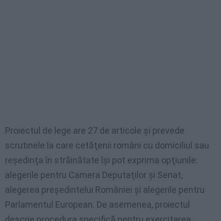
Proiectul de lege are 27 de articole şi prevede
scrutinele la care cetăţenii români cu domiciliul sau
reşedinţa în străinătate îşi pot exprima opţiunile:
alegerile pentru Camera Deputaţilor şi Senat,
alegerea preşedintelui României şi alegerile pentru
Parlamentul European. De asemenea, proiectul
descrie procedura specifică pentru exercitarea