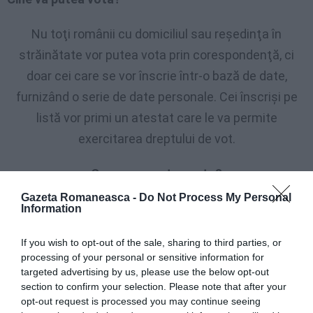
Nu toţi românii cu domiciliul sau reşedinţa în
străinătate vor putea vota prin corespondenţă, ci
doar cei care se vor înscrie într-o bază de date,
furnizând o serie de date personale. Cei înscrişi pe
listă vor primi un atestat care le va permite
exercitarea dreptului de vot.
Cum se va putea vota?
Gazeta Romaneasca -
Do Not Process My Personal
Cetăţenii înscrişi pe liste vor primi acasă buletinele
Information
de vot, atestatul şi un autocolant cu menţiunea
If you wish to opt-out of the sale, sharing to third parties, or
“VOTAT”, împreună cu un plic pentru returnarea
processing of your personal or sensitive information for
corespondenţei. Alegătorii vor semna şi o declaraţie
targeted advertising by us, please use the below opt-out
section to confirm your selection. Please note that after your
pe propria răspundere, care să confirme faptul că
opt-out request is processed you may continue seeing