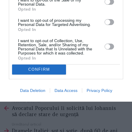
Personal Data.
Opted In
I want to opt-out of processing my
Personal Data for Targeted Advertising.
Opted In
I want to opt-out of Collection, Use,
Retention, Sale, and/or Sharing of my
Personal Data that Is Unrelated with the
Purposes for which it was collected.
Opted In
CONFIRM
CORONAVIRUS DIASPORA
CORONAVIRUS ITALIA
CORONAVIRUS ROMANIA
Data Deletion
Data Access
Privacy Policy
Articolul anterior
See
Avocatul Poporului îi solicită lui Iohannis
more
să declare stare de urgență
Următorul articol
Dramele Italiei: soț și soție, după 60 de ani