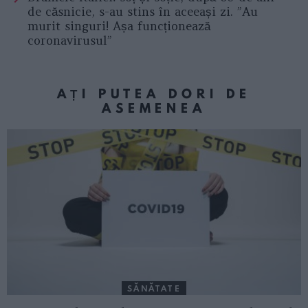
de căsnicie, s-au stins în aceeași zi. ”Au
murit singuri! Așa funcționează
coronavirusul”
AȚI PUTEA DORI DE
ASEMENEA
SĂNĂTATE