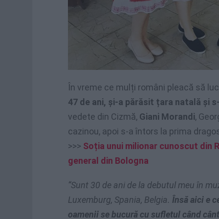
În vreme ce mulți români pleacă să lucr
47 de ani, și-a părăsit țara natală și 
vedete din Cizmă,
Giani Morandi
, Geor
cazinou, apoi s-a întors la prima drago
>>>
Soția unui milionar cunoscut din 
general din Bologna
“Sunt 30 de ani de la debutul meu în muz
Luxemburg, Spania, Belgia.
Însă aici e c
oamenii se bucură cu sufletul când cân