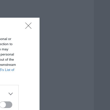
sonal or
ection to
ou may
 personal
out of the
 downstream
B’s List of