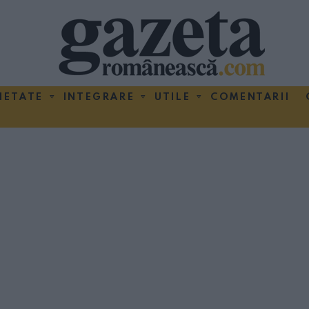
IETATE
INTEGRARE
UTILE
COMENTARII