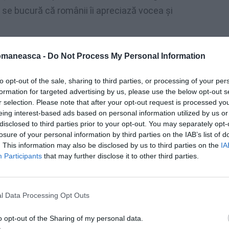
 se bucură că românii îi apreciază vocea și
omaneasca -
Do Not Process My Personal Information
to opt-out of the sale, sharing to third parties, or processing of your per
formation for targeted advertising by us, please use the below opt-out s
r selection. Please note that after your opt-out request is processed y
eing interest-based ads based on personal information utilized by us or
disclosed to third parties prior to your opt-out. You may separately opt-
losure of your personal information by third parties on the IAB’s list of
. This information may also be disclosed by us to third parties on the
IA
Participants
that may further disclose it to other third parties.
l Data Processing Opt Outs
upa lui Giani Morandi
. În România a venit
u. După o vacanță petrecută aici, s-a
o opt-out of the Sharing of my personal data.