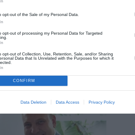
să se mute la București. Familia nu l-a urmat,
In
 an.
o opt-out of the Sale of my Personal Data.
ne munca de îngrijitoare, criză tot mai mare
In
to opt-out of processing my Personal Data for Targeted
ing.
In
o opt-out of Collection, Use, Retention, Sale, and/or Sharing
ersonal Data that Is Unrelated with the Purposes for which it
lected.
In
CONFIRM
Data Deletion
Data Access
Privacy Policy