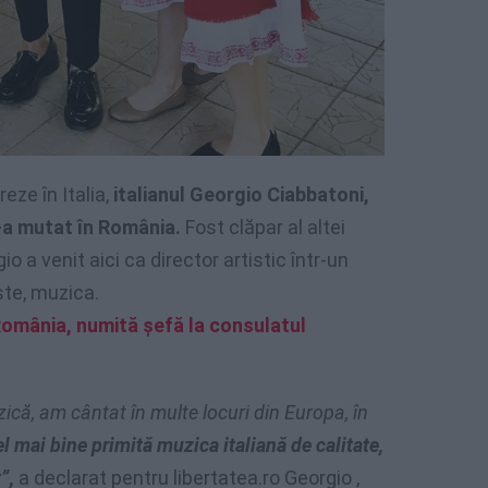
eze în Italia,
italianul Georgio Ciabbatoni,
s-a mutat în România.
Fost clăpar al altei
gio a venit aici ca director artistic într-un
ste, muzica.
România, numită șefă la consulatul
ică, am cântat în multe locuri din Europa, în
el mai bine primită muzica italiană de calitate,
t”
,
a declarat pentru libertatea.ro Georgio ,