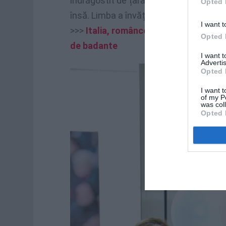
îndrăgostit de țara noastră și a decis 
Opted 
însă. Limba a învățat-o repede, într-un
I want t
>>>
Italia, româncelor nu le mai convi
Opted 
de badante
I want 
Advertis
Opted 
I want t
of my P
was col
Opted 