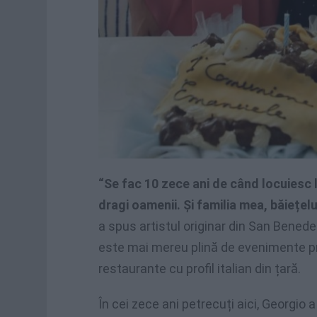
“Se fac 10 zece ani de când locuiesc la
dragi oamenii. Și familia mea, băiețel
a spus artistul originar din San Benede
este mai mereu plină de evenimente pr
restaurante cu profil italian din țară.
În cei zece ani petrecuți aici, Georgio