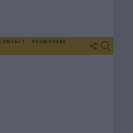
CONTACT
PROMOVARE
FOLLOW
SEARCH
US
Couple Photoshoot Paris