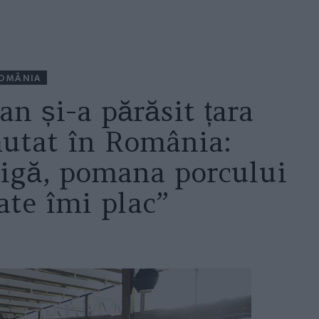
OMÂNIA
an și-a părăsit țara
mutat în România:
igă, pomana porcului
oate îmi plac”