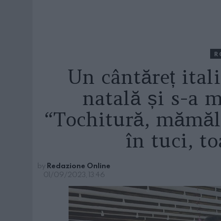
R
Un cântăreț itali
natală și s-a 
“Tochitură, mămăl
în tuci, t
by
Redazione Online
01/09/2023, 13:46