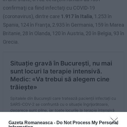
confirmaţi ca fiind infectaţi cu COVID-19
(coronavirus), dintre care
1.917 în Italia
, 1.253 în
Spania, 124 în Franţa, 2.935 în Germania, 159 în Marea
Britanie, 28 în Olanda, 120 în Austria, 20 în Belgia, 93 în
Grecia.
Gazeta Romaneasca -
Do Not Process My Personal