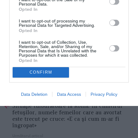
Personal Data.
Opted In
I want to opt-out of processing my
Personal Data for Targeted Advertising.
Opted In
I want to opt-out of Collection, Use,
Retention, Sale, and/or Sharing of my
Personal Data that Is Unrelated with the
Purposes for which it was collected.
Opted In
CONFIRM
CORONAVIRUS DIASPORA
CORONAVIRUS ROMANIA
Data Deletion
Data Access
Privacy Policy
Articolul anterior
See
Situaţie tulburătoare la Roma. În cimitirul
more
fetuşilor, numele femeilor care au avortat
este trecut pe cruce: «E ca şi cum m-ar fi
îngropat»
Următorul articol