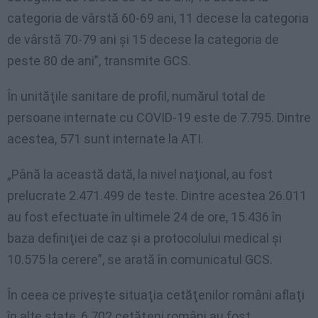
categoria de vârstă 60-69 ani, 11 decese la categoria
de vârstă 70-79 ani şi 15 decese la categoria de
peste 80 de ani”, transmite GCS.
În unităţile sanitare de profil, numărul total de
persoane internate cu COVID-19 este de 7.795. Dintre
acestea, 571 sunt internate la ATI.
„Până la această dată, la nivel naţional, au fost
prelucrate 2.471.499 de teste. Dintre acestea 26.011
au fost efectuate în ultimele 24 de ore, 15.436 în
baza definiţiei de caz şi a protocolului medical şi
10.575 la cerere”, se arată în comunicatul GCS.
În ceea ce priveşte situaţia cetăţenilor români aflaţi
în alte state, 6.702 cetăţeni români au fost