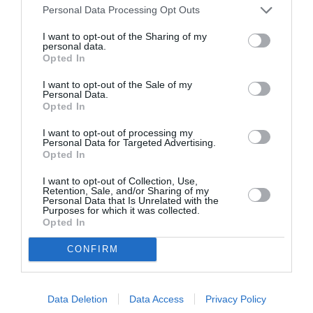
Personal Data Processing Opt Outs
I want to opt-out of the Sharing of my
personal data.
Opted In
CORONAVIRUS DIASPORA
CORONAVIRUS ITALIA
I want to opt-out of the Sale of my
Personal Data.
Articolul anterior
See
Opted In
Virusul bate recordul în România, peste
more
2.300 de cazuri noi în ultimele 24 de ore,
I want to opt-out of processing my
53 de români morți
Personal Data for Targeted Advertising.
Opted In
Următorul articol
Tragedie în Cuneo, româncă de 48 de ani,
I want to opt-out of Collection, Use,
Retention, Sale, and/or Sharing of my
din Bacău, a murit în timp ce îngrijea o
Personal Data that Is Unrelated with the
bătrână italiancă
Purposes for which it was collected.
Opted In
CONFIRM
AȚI PUTEA DORI DE
ASEMENEA
Data Deletion
Data Access
Privacy Policy