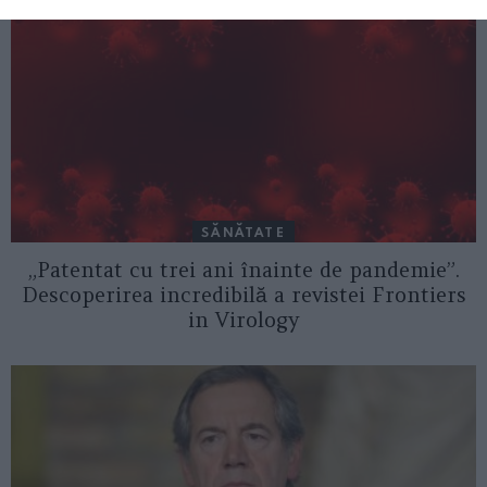
SĂNĂTATE
„Patentat cu trei ani înainte de pandemie”.
Descoperirea incredibilă a revistei Frontiers
in Virology