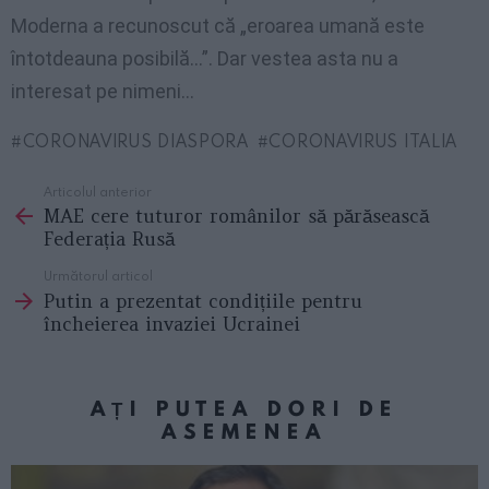
Moderna a recunoscut că „eroarea umană este
întotdeauna posibilă…”. Dar vestea asta nu a
interesat pe nimeni…
CORONAVIRUS DIASPORA
CORONAVIRUS ITALIA
Articolul anterior
See
MAE cere tuturor românilor să părăsească
more
Federația Rusă
Următorul articol
Putin a prezentat condițiile pentru
încheierea invaziei Ucrainei
AȚI PUTEA DORI DE
ASEMENEA