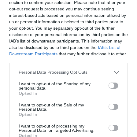
activate de o enzimă comună numită furină,
section to confirm your selection. Please note that after your
opt-out request is processed you may continue seeing
permițându-i să se răspândească ușor între celulele
interest-based ads based on personal information utilized by
umane.
us or personal information disclosed to third parties prior to
your opt-out. You may separately opt-out of the further
disclosure of your personal information by third parties on the
Analiza genomului original Covid a constatat că
IAB’s list of downstream participants. This information may
virusul împărtășește o secvență specifică de 19
also be disclosed by us to third parties on the
IAB’s List of
litere cu o secțiune genetică deținută de Moderna.
Downstream Participants
that may further disclose it to other
third parties.
Procurorii italieni au dovezi că virusul exista în Italia
Personal Data Processing Opt Outs
înainte de anunțul oficial: ”Multe decese ar fi putut fi
I want to opt-out of the Sharing of my
evitate”
personal data.
Opted In
I want to opt-out of the Sale of my
Brevet depus în 2016
Personal Data.
Opted In
După cum explică Daily Mail, compania farmaceutică
I want to opt-out of processing my
Personal Data for Targeted Advertising.
cu sediul în SUA a depus brevetul în februarie 2016,
Opted In