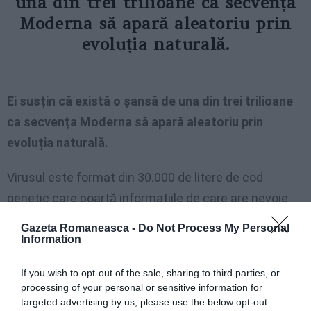
una din trei trilioane ca secvența
Moderna să apară aleatoriu prin
evoluția naturală.
Ei susțin că există o șansă de una din trei trilioane
ca secvența Moderna să apară aleatoriu prin
evoluția naturală.
Virusul este format din 30.000 de litere de cod
genetic care poartă informațiile de care are nevoie
pentru a se răspândi, cunoscute sub numele de
Gazeta Romaneasca -
Do Not Process My Personal
nucleotide.
Information
If you wish to opt-out of the sale, sharing to third parties, or
Este singurul coronavirus de acest tip care poartă 12
processing of your personal or sensitive information for
litere unice care permit ca proteinele sale să fie
targeted advertising by us, please use the below opt-out