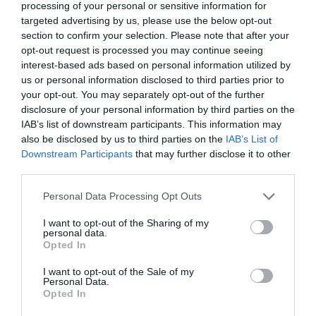
processing of your personal or sensitive information for
colosal făcut de personalul medical și ne vom aminti
targeted advertising by us, please use the below opt-out
section to confirm your selection. Please note that after your
întotdeauna de tributul greu plătit de medici,
opt-out request is processed you may continue seeing
asistente, ambulanțieri, infirmieri”, a arătat
interest-based ads based on personal information utilized by
președintele.
us or personal information disclosed to third parties prior to
your opt-out. You may separately opt-out of the further
disclosure of your personal information by third parties on the
Istoria României a fost marcată de multe crize, a
IAB’s list of downstream participants. This information may
subliniat șeful statului, iar actuala criză sanitară va
also be disclosed by us to third parties on the
IAB’s List of
Downstream Participants
that may further disclose it to other
defini viitorul țării.
third parties.
„Nu trebuie să ne temem de viitor: îl construim
Personal Data Processing Opt Outs
împreună, la fel cum națiunea română a depășit
I want to opt-out of the Sharing of my
personal data.
atâtea momente dificile. Sunt sigur că și acum vom
Opted In
reuși, uniți, solidari și hotărâți”, a fost mesajul de
I want to opt-out of the Sale of my
încurajare al președintelui.
Personal Data.
Opted In
Ziua Națională a României este sărbătorită în