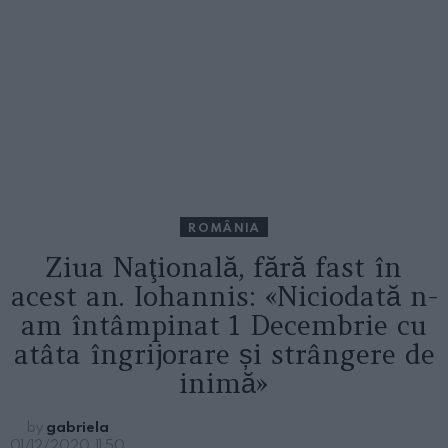
ROMÂNIA
Ziua Naţională, fără fast în
acest an. Iohannis: «Niciodată n-
am întâmpinat 1 Decembrie cu
atâta îngrijorare și strângere de
inimă»
by
gabriela
01/12/2020, 11:50