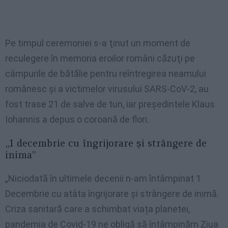
Pe timpul ceremoniei s-a ţinut un moment de
reculegere în memoria eroilor români căzuţi pe
câmpurile de bătălie pentru reîntregirea neamului
românesc şi a victimelor virusului SARS-CoV-2, au
fost trase 21 de salve de tun, iar preşedintele Klaus
Iohannis a depus o coroană de flori.
„1 decembrie cu îngrijorare și strângere de
inima”
„Niciodată în ultimele decenii n-am întâmpinat 1
Decembrie cu atâta îngrijorare și strângere de inimă.
Criza sanitară care a schimbat viața planetei,
pandemia de Covid-19 ne obligă să întâmpinăm Ziua