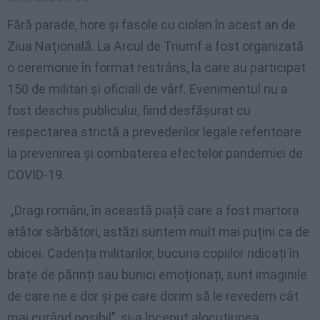
Fără parade, hore şi fasole cu ciolan în acest an de
Ziua Naţională. La Arcul de Triumf a fost organizată
o ceremonie în format restrâns, la care au participat
150 de militari şi oficiali de vârf. Evenimentul nu a
fost deschis publicului, fiind desfăşurat cu
respectarea strictă a prevederilor legale referitoare
la prevenirea şi combaterea efectelor pandemiei de
COVID-19.
„Dragi români, în această piață care a fost martora
atâtor sărbători, astăzi suntem mult mai puțini ca de
obicei. Cadența militarilor, bucuria copiilor ridicați în
brațe de părinți sau bunici emoționați, sunt imaginile
de care ne e dor și pe care dorim să le revedem cât
mai curând posibil”, și-a început alocuțiunea