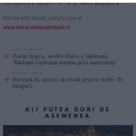
câştigătoare:
locul
I – II – III şi “Miss Simpatica”.
Pentru alte detalii, vizitaţi site-ul
www.missromaniainitalia.it
Articolul anterior
See
Florin Sopcu, model Dolce e Gabbana:
more
“Bărbaţii captează atenţia prin naturaleţe”
Următorul articol
Heroină în sutien: arestată pentru trafic de
droguri
AȚI PUTEA DORI DE
ASEMENEA