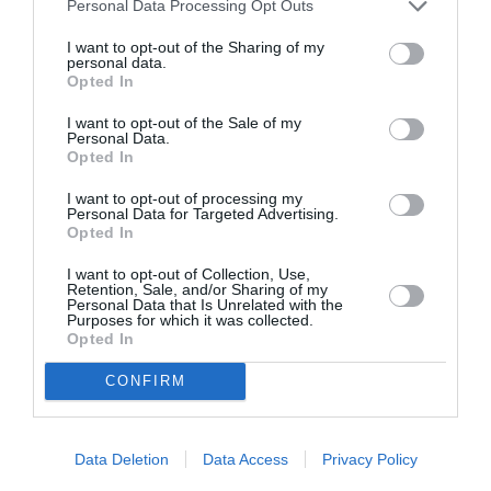
Personal Data Processing Opt Outs
I want to opt-out of the Sharing of my
personal data.
Opted In
I want to opt-out of the Sale of my
Personal Data.
Opted In
I want to opt-out of processing my
NOUTATE
pentru concursul Miss România in Italia
Personal Data for Targeted Advertising.
Opted In
2012: este introdus votul de popularitate
on line
,
pentru titlul de
Miss Simpatica
, de această dată juriul
I want to opt-out of Collection, Use,
Retention, Sale, and/or Sharing of my
fiind comunitatea românească din Italia (şi nu
Personal Data that Is Unrelated with the
Purposes for which it was collected.
numai), astfel fiecare concurentă este angrenată
Opted In
într-o proprie “campanie electorală”. Votul de
CONFIRM
popularitate permite primelor trei clasate să
participe la finala naţională şi există posibilitatea ca
Data Deletion
Data Access
Privacy Policy
finala
Miss România
în Italia să aibă patru