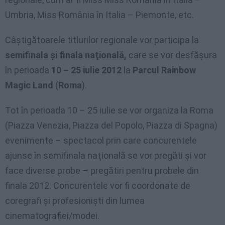
Umbria, Miss România în Italia – Piemonte, etc.
Câştigătoarele titlurilor regionale vor participa la
semifinala şi finala naţională,
care se vor desfăşura
în perioada
10 – 25 iulie 2012
la
Parcul Rainbow
Magic Land
(
Roma
).
Tot în perioada 10 – 25 iulie se vor organiza la Roma
(Piazza Venezia, Piazza del Popolo, Piazza di Spagna)
evenimente – spectacol prin care concurentele
ajunse în semifinala naţională se vor pregăti şi vor
face diverse probe – pregătiri pentru probele din
finala 2012. Concurentele vor fi coordonate de
coregrafi şi profesionişti din lumea
cinematografiei/modei.