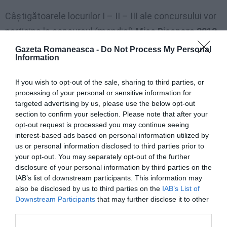
Câştigătoarele locurilor I – II – III ale concursului vor
participa la concursul (mondial)
Miss Diaspora 2012
,
organizat în perioada 1 – 15 august la Mangalia.
Gazeta Romaneasca -
Do Not Process My Personal
Information
În cei cinci ai de când ARI organizează
Miss România
If you wish to opt-out of the sale, sharing to third parties, or
în Italia
, rezultatele obţinute la concursul Miss
processing of your personal or sensitive information for
Diaspora de concurentele din Italia au fost: 2008
targeted advertising by us, please use the below opt-out
section to confirm your selection. Please note that after your
locul II – Denisa MELINTE, 2010 – Miss Diaspora,
opt-out request is processed you may continue seeing
Tatiana RĂDUCANU.
interest-based ads based on personal information utilized by
us or personal information disclosed to third parties prior to
your opt-out. You may separately opt-out of the further
disclosure of your personal information by third parties on the
IAB’s list of downstream participants. This information may
also be disclosed by us to third parties on the
IAB’s List of
Downstream Participants
that may further disclose it to other
third parties.