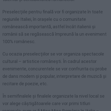
Preselecţiile pentru finală vor fi organizate în toate
regiunile Italiei, în oraşele cu o comunitate
românească importantă, astfel încât italienii şi
românii să se regăsească împreună la un eveniment
100% românesc.
Cu ocazia preselecţiilor se vor organiza spectacole
cultural – artistice româneşti. În cadrul acestor
evenimente, concurentele se vor confrunta cu probe
de dans modern şi popular, interpretare de muzică şi
recitare de poezie, etc.
În semifinalele şi finalele organizate la nivel local se
vor alege câştigătoarele care vor primi titluri
regionale, cum ar fi Miss Miss România în Italia –