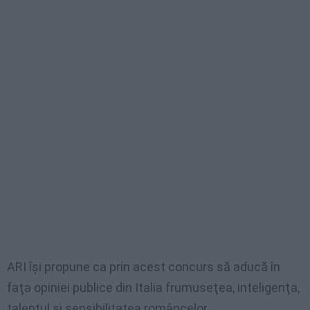
ARI îşi propune ca prin acest concurs să aducă în
faţa opiniei publice din Italia frumuseţea, inteligenţa,
talentul şi sensibilitatea româncelor.