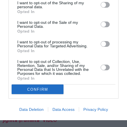
I want to opt-out of the Sharing of my
personal data.
Opted In
I want to opt-out of the Sale of my
Personal Data.
Opted In
Orașele în care aceste tendințe sunt cele mai
I want to opt-out of processing my
pronunțate
sunt Palermo și Genova.
În capitala
Personal Data for Targeted Advertising.
Opted In
Siciliei, unde în general apartamentele sunt mai mari
I want to opt-out of Collection, Use,
decât în ​​celelalte capitale, între 2021 și 2023
Retention, Sale, and/or Sharing of my
Personal Data that Is Unrelated with the
suprafața medie a proprietăților vândute a trecut de
Purposes for which it was collected.
Opted In
la 112 la 107,1 m2, în timp ce în cea din Liguria a
trecut de la 96,6. la 91,9 m2.
CONFIRM
►
Denunțul unei românce din Prato: „Nu găsesc o
Data Deletion
Data Access
Privacy Policy
casă de închiriat pentru că sunt străină. Am fost
jignită și umilită” VIDEO