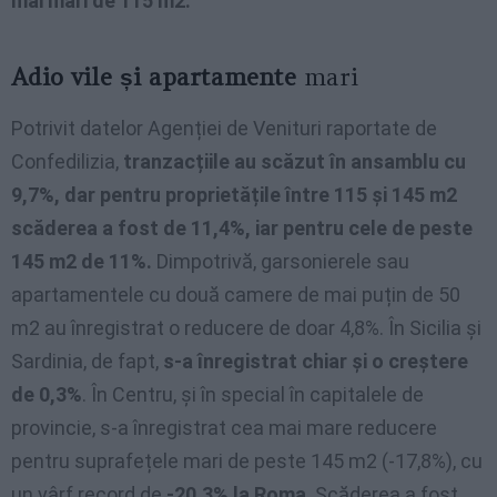
mai mari de 115 m2.
Adio vile și apartamente
mari
Potrivit datelor Agenției de Venituri raportate de
Confedilizia,
tranzacțiile au scăzut în ansamblu cu
9,7%, dar pentru proprietățile între 115 și 145 m2
scăderea a fost de 11,4%, iar pentru cele de peste
145 m2 de 11%.
Dimpotrivă, garsonierele sau
apartamentele cu două camere de mai puțin de 50
m2 au înregistrat o reducere de doar 4,8%. În Sicilia și
Sardinia, de fapt,
s-a înregistrat chiar și o creștere
de 0,3%
. În Centru, și în special în capitalele de
provincie, s-a înregistrat cea mai mare reducere
pentru suprafețele mari de peste 145 m2 (-17,8%), cu
un vârf record de
-20,3% la Roma
. Scăderea a fost