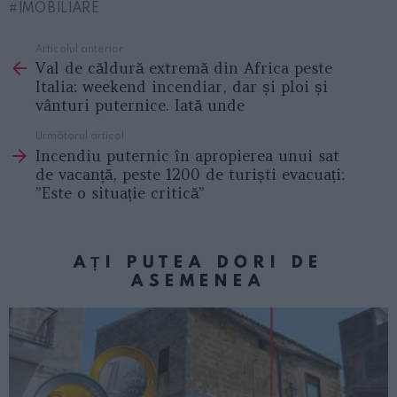
IMOBILIARE
Articolul anterior
See
Val de căldură extremă din Africa peste
more
Italia: weekend incendiar, dar și ploi și
vânturi puternice. Iată unde
Următorul articol
Incendiu puternic în apropierea unui sat
de vacanță, peste 1200 de turiști evacuați:
”Este o situație critică”
AȚI PUTEA DORI DE
ASEMENEA