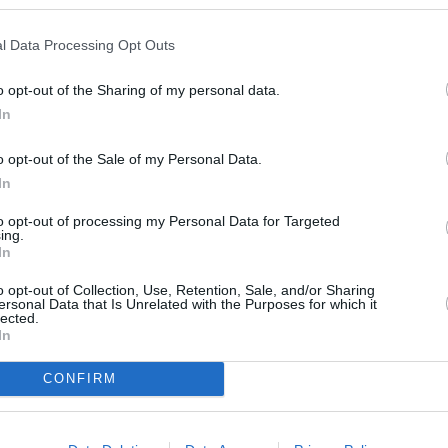
l Data Processing Opt Outs
o opt-out of the Sharing of my personal data.
In
istul Valentin Furtună, acuzat că şi-a
 lua averea
o opt-out of the Sale of my Personal Data.
In
agravate, rele tratamente și sechestru.
to opt-out of processing my Personal Data for Targeted
i, a fost condamnat definitiv. Ultima
ing.
In
, a fost respinsă, iar sentința a devenit
o opt-out of Collection, Use, Retention, Sale, and/or Sharing
ersonal Data that Is Unrelated with the Purposes for which it
lected.
In
orcu, care a murit la 80 de ani, dupa
a si a indesat-o cu psihotrope, impiedicand-
CONFIRM
 cu prietenii. Apoi, conform acuzațiilor care
veluri diferite să confirme vinovăția lui