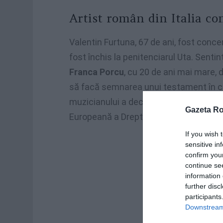
Artist român din Italia c
Valentin Furtuna, 67 de ani, fost concer
fost închis la penitenciarul Uta. Senti
Franca Porcu
, cu 20 de ani mai mare,
să facă semnarea unui testament în ca
muzicianului a declarat: „Cred în nevino
Gazeta R
Europeană a Drepturilor Omului”, scrie
If you wish 
sensitive in
confirm you
continue se
information 
further disc
participants
Downstream 