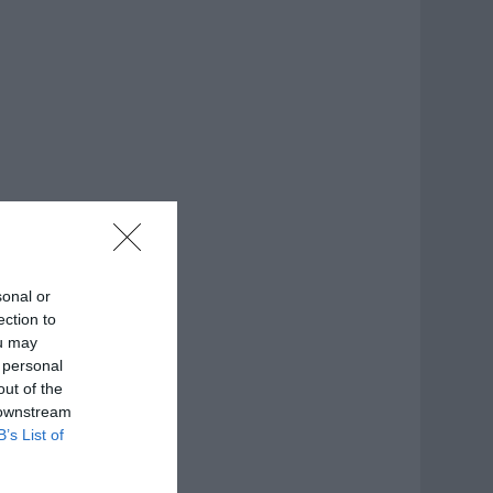
sonal or
ection to
ou may
 personal
out of the
 downstream
B’s List of