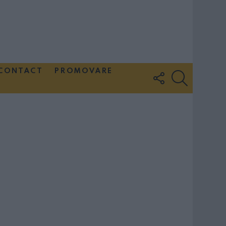
CONTACT
PROMOVARE
FOLLOW
SEARCH
US
Couple Photoshoot Paris