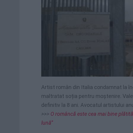
Artist român din Italia condamnat la în
maltratat soția pentru moștenire. Vale
definitiv la 8 ani. Avocatul artistului a
>>>
O româncă este cea mai bine plătită 
lună”