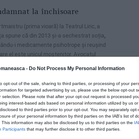
ondamnat la închisoare
tmaistru (prima vioară) la Teatrul Liric, a
nța spune că din 2013 și-a sechestrat soția
,
 dându-i medicamente psihotrope și reușind
re el este unicul moștenitor. Avocatul
văția lui, voi face recurs la Curtea
omaneasca -
Do Not Process My Personal Information
Castedduonline
to opt-out of the sale, sharing to third parties, or processing of your per
formation for targeted advertising by us, please use the below opt-out s
r selection. Please note that after your opt-out request is processed y
eing interest-based ads based on personal information utilized by us or
disclosed to third parties prior to your opt-out. You may separately opt-
losure of your personal information by third parties on the IAB’s list of
. This information may also be disclosed by us to third parties on the
IA
Participants
that may further disclose it to other third parties.