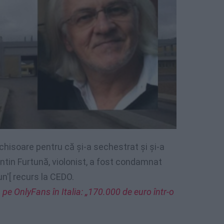
chisoare pentru că și-a sechestrat și și-a
ntin Furtună, violonist, a fost condamnat
nun'[ recurs la CEDO.
pe OnlyFans în Italia: „170.000 de euro într-o