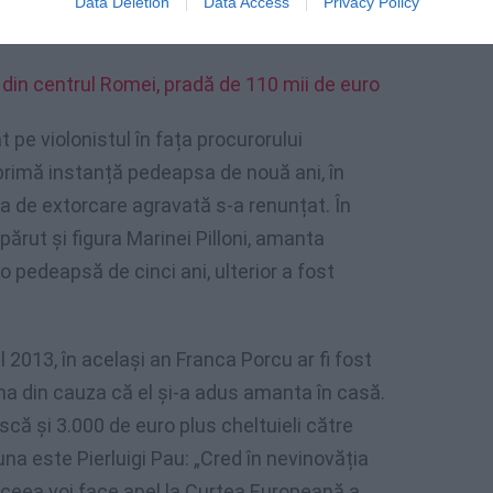
Data Deletion
Data Access
Privacy Policy
semneze un testament în care era singurul
i din centrul Romei, pradă de 110 mii de euro
t pe violonistul în fața procurorului
 primă instanță pedeapsa de nouă ani, în
ia de extorcare agravată s-a renunțat. În
părut și figura Marinei Pilloni, amanta
o pedeapsă de cinci ani, ulterior a fost
2013, în același an Franca Porcu ar fi fost
na din cauza că el și-a adus amanta în casă.
scă și 3.000 de euro plus cheltuieli către
tuna este Pierluigi Pau: „Cred în nevinovăția
 aceea voi face apel la Curtea Europeană a