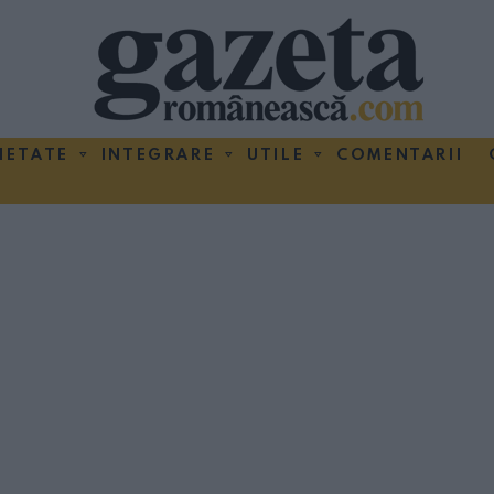
IETATE
INTEGRARE
UTILE
COMENTARII