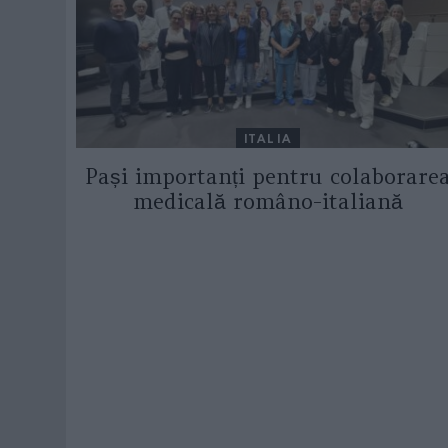
ITALIA
Pași importanți pentru colaborare
medicală româno-italiană