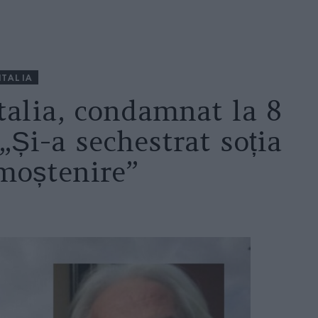
ITALIA
talia, condamnat la 8
„Și-a sechestrat soția
moștenire”