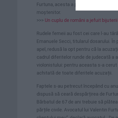
Furtuna, acesta a pus-o pe femeie să 
moștenitor.
>>>
Un cuplu de români a jefuit bijuteri
Rudele femeii au fost cei care l-au târâ
Emanuele Secci, titularul dosarului. În
apel, redusă la opt pentru că la acuzaț
cadrul diferitelor runde de judecată a a
violonistului: pentru aceasta s-a cerut 
achitată de toate diferitele acuzații.
Faptele s-au petrecut începând cu anul 
dispusă să ceară despărțirea de Furtu
Bărbatul de 67 de ani trebuie să plătea
părțile civile. Avocatul lui Valentin Fur
clientului meu”, declară avocatul. „De