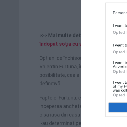
Persona
I want t
Opted 
>>> Mai multe detalii:
Cagliari, violon
îndopat soţia cu somnifere pentru a-i
I want t
Opted 
Opt ani de închisoare pentru vătămări 
I want 
Valentin Furtuna, în varsta de 67 de an
Advertis
Opted 
posibilitate, cea a recursului la Casație
I want t
definitivă.
of my P
was col
Opted 
Faptele: Furtuna, casatorit cu Franca P
inceperea anchetei, si-a segregat soti
o sa iasa din casa si sa se intalneasca
i-au determinat pe judecătorii de trei ni