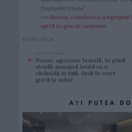
Drepturilor Omului”.
>>>
Brescia, o româncă și-a înjunghiat i
oprită cu greu de carabinieri
STIRI ITALIA
Articolul anterior
See
Pesaro, agresiune brutală, în plină
more
stradă: menajeră lovită cu o
cărămidă în față, dusă în stare
gravă la spital
AȚI PUTEA D