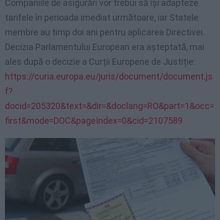
Companiile de asigurări vor trebui să își adapteze
tarifele în perioada imediat următoare, iar Statele
membre au timp doi ani pentru aplicarea Directivei.
Decizia Parlamentului European era așteptată, mai
ales după o decizie a Curții Europene de Justiție:
https://curia.europa.eu/juris/document/document.js
f?
docid=205320&text=&dir=&doclang=RO&part=1&occ=
first&mode=DOC&pageIndex=0&cid=2107589