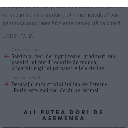
O alegere pe care un proprietar o poate face “pentru
că oricum nu mi s-a întâmplat nimic niciodată” sau
pentru că asigurarea RCA este percepută ca o taxă.
STIRI ITALIA
Articolul anterior
See
Sardinia, zeci de îngrijitoare, grădinari sau
more
paznici își pierd locurile de muncă,
oligarhii ruși își părăsesc vilele de lux
Următorul articol
Derapajul ministrului italian de Externe:
„Putin este mai rău decât un animal”
AȚI PUTEA DORI DE
ASEMENEA