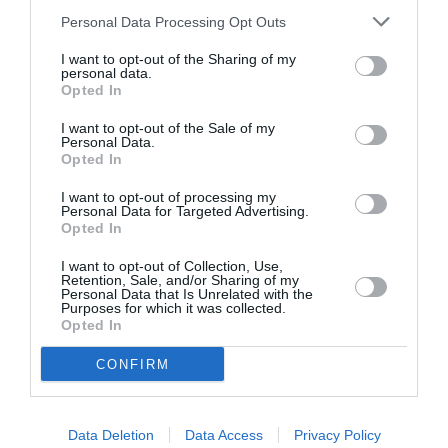
Personal Data Processing Opt Outs
Depistate cu radarul sau când provoacă
I want to opt-out of the Sharing of my
personal data.
accidente
Opted In
Multe dintre aceste mașini sunt în circulație. Unele
I want to opt-out of the Sale of my
Personal Data.
sunt depistate cu ajutoarelor radarelor (potrivit DGT
Opted In
se dau circa 130.000 de amenzi în fiecare an, în
I want to opt-out of processing my
Personal Data for Targeted Advertising.
Spania) sau, mai grav, după ce sunt implicate în
Opted In
accidente de circulație în care de multe ori provoacă
I want to opt-out of Collection, Use,
daune celorlalți.
Retention, Sale, and/or Sharing of my
Personal Data that Is Unrelated with the
Purposes for which it was collected.
Opted In
Fenomenul s-a accentuat în perioada pandemiei; în
confuzia care s-a creat în perioadele de lockdown
CONFIRM
unii au uitat să plătească polița, însă de multe ori
este vorba de o alegere de a nu cheltui.
Data Deletion
Data Access
Privacy Policy