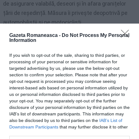
de asigurare valabilă, deseori și în afara granițelor
țării de reședință. Măsura îi privește deopotrivă pe
automobiliștii și pe motocicliști.
Gazeta Romaneasca -
Do Not Process My Personal
Information
Milioane de mașini în trafic, fără
răspundere civilă
If you wish to opt-out of the sale, sharing to third parties, or
processing of your personal or sensitive information for
Potrivit statisticilor, în Spania în 2021 au circulat fără
targeted advertising by us, please use the below opt-out
o poliță de asigurare valabilă 2.650.000 mașini, adică
section to confirm your selection. Please note that after your
opt-out request is processed you may continue seeing
8 % din parcul automobilistic. O spun datele
interest-based ads based on personal information utilized by
încrucișate de la DGT, FIVA și cele de la companiile
us or personal information disclosed to third parties prior to
your opt-out. You may separately opt-out of the further
de asigurări.
disclosure of your personal information by third parties on the
IAB’s list of downstream participants. This information may
Și în Italia numărul a fost de 2.700.000, în timp ce
also be disclosed by us to third parties on the
IAB’s List of
pentru România cifra e de circa 1.500.000, toate fără
Downstream Participants
that may further disclose it to other
third parties.
o poliță de răspundere civilă față de terți.