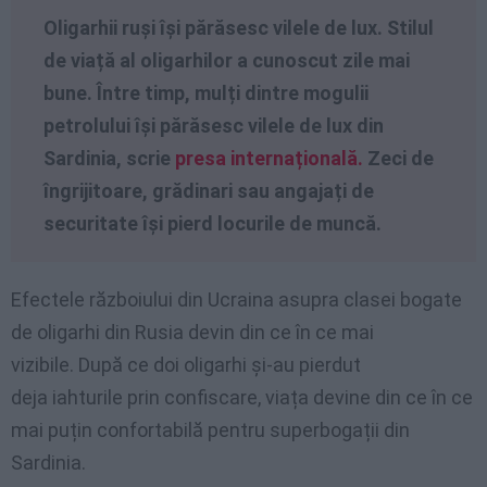
Oligarhii ruși își părăsesc vilele de lux. Stilul
de viață al oligarhilor a cunoscut zile mai
bune. Între timp, mulți dintre mogulii
petrolului își părăsesc vilele de lux din
Sardinia, scrie
presa internațională.
Zeci de
îngrijitoare, grădinari sau angajați de
securitate își pierd locurile de muncă.
Efectele războiului din Ucraina asupra clasei bogate
de oligarhi din Rusia devin din ce în ce mai
vizibile. După ce doi oligarhi și-au pierdut
deja iahturile prin confiscare, viața devine din ce în ce
mai puțin confortabilă pentru superbogații din
Sardinia.