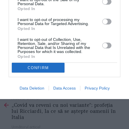
Personal Data.
petrec vacanțele pe Costa Smeralda. „Anul
Opted In
pandemic 2020 a fost un an negru pentru angajare
I want to opt-out of processing my
aici, cu 60 la sută mai puține angajări noi decât în ​​
Personal Data for Targeted Advertising.
Opted In
anul precedent, situația cu greu s-a îmbunătățit”, a
I want to opt-out of Collection, Use,
spus Idili.
Retention, Sale, and/or Sharing of my
Personal Data that Is Unrelated with the
Purposes for which it was collected.
Războiul din Ucraina și consecințele sale indirecte și
Opted In
directe sunt acum o altă lovitură pentru insula de
CONFIRM
vacanță.
STIRI ITALIA
Data Deletion
Data Access
Privacy Policy
Articolul anterior
See
„Covid va reveni cu noi variante”: profeția
more
lui Ricciardi, la ce să se aștepte oamenii în
Italia
Următorul articol