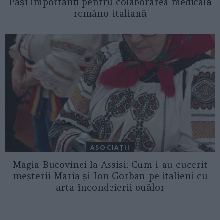
Pași importanți pentru colaborarea medicală
româno-italiană
ASOCIAŢII
Magia Bucovinei la Assisi: Cum i-au cucerit
meșterii Maria și Ion Gorban pe italieni cu
arta încondeierii ouălor