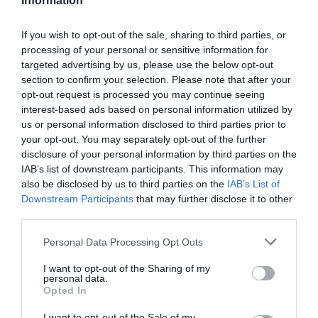
Information
Vilele stau goale și zeci de persoane își
pierd locurile de muncă
If you wish to opt-out of the sale, sharing to third parties, or
processing of your personal or sensitive information for
targeted advertising by us, please use the below opt-out
După cum relatează
Kronen Zeitung
, numeroase
section to confirm your selection. Please note that after your
companii locale de construcții sunt, de asemenea,
opt-out request is processed you may continue seeing
interest-based ads based on personal information utilized by
afectate de schimbarea bruscă. Regiunea s-a
us or personal information disclosed to third parties prior to
caracterizat recent prin faptul că s-au făcut o
your opt-out. You may separately opt-out of the further
mulțime de capital și investiții în vile magnifice și
disclosure of your personal information by third parties on the
IAB’s list of downstream participants. This information may
iahturi de lux.
also be disclosed by us to third parties on the
IAB’s List of
Downstream Participants
that may further disclose it to other
Acestea aparțin unor companii legate de oligarhii ruși
third parties.
și celor asociate acestora, explică Idili. Acum
Personal Data Processing Opt Outs
urmează să aibă loc întâlniri și discuții pentru a-i
I want to opt-out of the Sharing of my
proteja pe angajații disponibilizați.
personal data.
Opted In
Potrivit presei din Sardinia, peste 40.000 de ruși își
I want to opt-out of the Sale of my