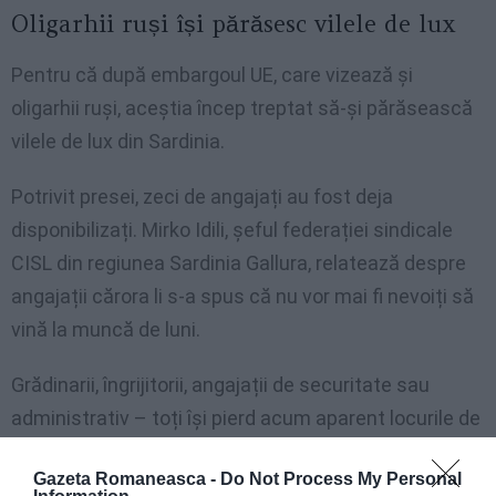
Oligarhii ruși își părăsesc vilele de lux
Pentru că după embargoul UE, care vizează și
oligarhii ruși, aceștia încep treptat să-și părăsească
vilele de lux din Sardinia.
Potrivit presei, zeci de angajați au fost deja
disponibilizați. Mirko Idili, șeful federației sindicale
CISL din regiunea Sardinia Gallura, relatează despre
angajații cărora li s-a spus că nu vor mai fi nevoiți să
vină la muncă de luni.
Grădinarii, îngrijitorii, angajații de securitate sau
administrativ – toți își pierd acum aparent locurile de
muncă.
Gazeta Romaneasca -
Do Not Process My Personal