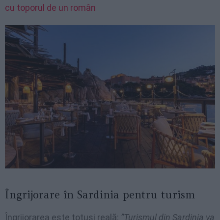
cu toporul de un român
Îngrijorare în Sardinia pentru turism
Îngrijorarea este totuși reală:
”Turismul din Sardinia va