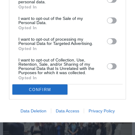
personal data.
Opted In
Articolul anterior
See
Cererile pentru adăposturi antiatomice
more
I want to opt-out of the Sale of my
Personal Data.
sunt în creștere în Italia
Opted In
Următorul articol
I want to opt-out of processing my
Primarul din Milano a concediat un
Personal Data for Targeted Advertising.
celebru dirijor rus de la Scala: „Nu l-a
Opted In
condamnat pe Putin”
I want to opt-out of Collection, Use,
Retention, Sale, and/or Sharing of my
Personal Data that Is Unrelated with the
Purposes for which it was collected.
AȚI PUTEA DORI DE
Opted In
ASEMENEA
CONFIRM
Data Deletion
Data Access
Privacy Policy