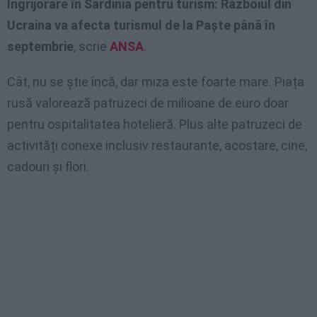
Îngrijorare în Sardinia pentru turism: Războiul din
Ucraina va afecta turismul de la Paște până în
septembrie
, scrie
ANSA
.
Cât, nu se știe încă, dar miza este foarte mare. Piața
rusă valorează patruzeci de milioane de euro doar
pentru ospitalitatea hotelieră. Plus alte patruzeci de
activități conexe inclusiv restaurante, acostare, cine,
cadouri și flori.