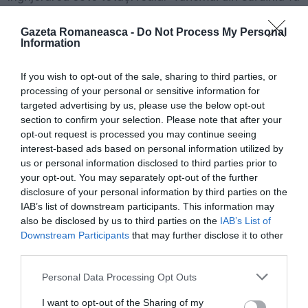
plăti cu siguranță, nimeni nu știe în ce măsură, dar va
Gazeta Romaneasca -
Do Not Process My Personal
plăti. Inevitabil. Imaginați-vă că prezența va scădea. Și
Information
că cei care vin vor avea probabil tendința de a menține
If you wish to opt-out of the sale, sharing to third parties, or
un profil mai scăzut decât de obicei, chiar și pentru
processing of your personal or sensitive information for
cheltuieli”
.
targeted advertising by us, please use the below opt-out
section to confirm your selection. Please note that after your
Pe piața turistică a insulei, Rusia valorează 1,5 la sută
opt-out request is processed you may continue seeing
interest-based ads based on personal information utilized by
din punct de vedere al intrărilor. Aproximativ 220.000
us or personal information disclosed to third parties prior to
de turiști pe sezon.
your opt-out. You may separately opt-out of the further
disclosure of your personal information by third parties on the
IAB’s list of downstream participants. This information may
”Și este clar că aceștia sunt turiști care cheltuiesc
also be disclosed by us to third parties on the
IAB’s List of
foarte mult”
– subliniază Manca –
”Trebuie să începem
Downstream Participants
that may further disclose it to other
să ne gândim la faptul că va fi o reducere de câteva
third parties.
milioane. cel mai bun, vor fi inevitabil niște consecințe”.
Personal Data Processing Opt Outs
STIRI ITALIA
I want to opt-out of the Sharing of my