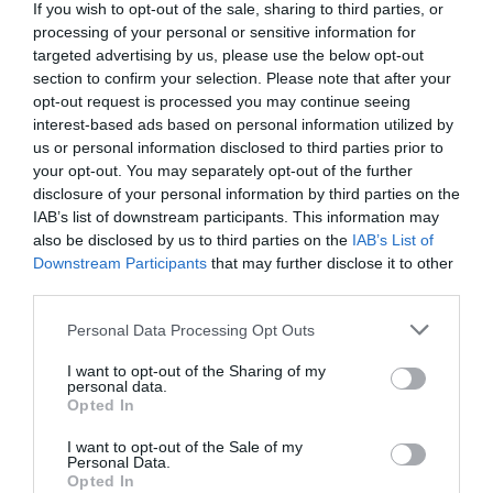
If you wish to opt-out of the sale, sharing to third parties, or
fericire, disponibilitatea bărbatului de a opri imediat a
processing of your personal or sensitive information for
împiedicat implicarea altor vehicule, scrie
targeted advertising by us, please use the below opt-out
section to confirm your selection. Please note that after your
primailcanavese.it
.
opt-out request is processed you may continue seeing
>>>
S-a simțit rău în timp ce era la cumpărături la
interest-based ads based on personal information utilized by
us or personal information disclosed to third parties prior to
minimarket, carabinier de 53 de ani moare la
your opt-out. You may separately opt-out of the further
Ancona
disclosure of your personal information by third parties on the
IAB’s list of downstream participants. This information may
MOARTE SUBITA
also be disclosed by us to third parties on the
IAB’s List of
Downstream Participants
that may further disclose it to other
third parties.
Articolul anterior
See
Panică la Bagnocavallo, român beat cu
more
Personal Data Processing Opt Outs
două cuțite aleargă după tinerii care
ascultau muzică în parc
I want to opt-out of the Sharing of my
personal data.
Următorul articol
Opted In
Bari, mașina electrică ia foc în parcarea
supermarketului, cadavru carbonizat
I want to opt-out of the Sale of my
Personal Data.
înăuntru, era al unei persoane cu handicap
Opted In