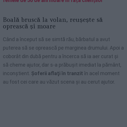
femeie de 50 de ani moare în fața clienților
Boală bruscă la volan, reușește să
oprească și moare
Când a început să se simtă rău, bărbatul a avut
puterea să se oprească pe marginea drumului. Apoi a
coborât din dubă pentru a încerca să ia aer curat și
să cheme ajutor, dar s-a prăbușit imediat la pământ,
inconștient.
Şoferii aflaţi în tranzit
în acel moment
au fost cei care au văzut scena şi au cerut ajutor.