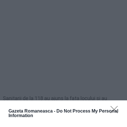
Sanitarii de la 118 au ajuns la fața locului și au
încercat să-l resusciteze dar, din păcate, nu au mai
Gazeta Romaneasca -
Do Not Process My Personal
putut face nimic pentru el
, lovit de o boală bruscă.
Information
La fața locului au ajuns și carabinierii din Rivara. Din