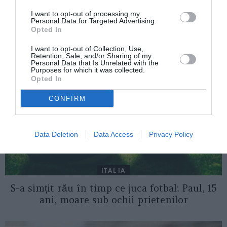
I want to opt-out of processing my
Personal Data for Targeted Advertising.
AȚI PUTEA DORI DE
Opted In
ASEMENEA
I want to opt-out of Collection, Use,
Retention, Sale, and/or Sharing of my
Personal Data that Is Unrelated with the
Purposes for which it was collected.
Opted In
CONFIRM
Data Deletion
Data Access
Privacy Policy
ITALIA
S-a simțit rău în timp ce juca fotbal: Paul, 15
ani, moare sub ochii prietenilor