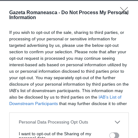
telefon pe cei prezenți să efectueze procedurile de
Gazeta Romaneasca -
Do Not Process My Personal
resuscitare ale femeii.
Information
Din păcate, când medicul Suem și asistentele au
If you wish to opt-out of the sale, sharing to third parties, or
processing of your personal or sensitive information for
ajuns la fața locului, nu au putut face nimic pentru a-i
targeted advertising by us, please use the below opt-out
salva viața.
Probabil a fost un atac de cord care a
section to confirm your selection. Please note that after your
ucis-o
. La barul Eden, acum închis pentru doliu, au
opt-out request is processed you may continue seeing
interest-based ads based on personal information utilized by
intervenit și carabinierii Companiei Vittorio Veneto
us or personal information disclosed to third parties prior to
care au identificat-o pe femeia de 50 de ani.
your opt-out. You may separately opt-out of the further
disclosure of your personal information by third parties on the
>>>
Sardinia, româncă lovită în ochi cu un harpon de
IAB’s list of downstream participants. This information may
un vecin italian. „Trăiesc în teroare, agresorul este
also be disclosed by us to third parties on the
IAB’s List of
Downstream Participants
that may further disclose it to other
liber”
third parties.
MOARTE SUBITA
SANATATE
Personal Data Processing Opt Outs
Articolul anterior
See
I want to opt-out of the Sharing of my
personal data.