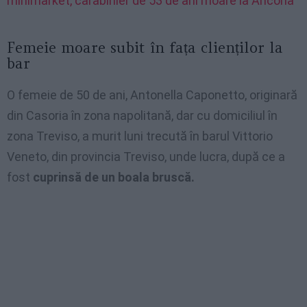
minimarket, carabinier de 53 de ani moare la Ancona
Femeie moare subit în fața clienților la
bar
O femeie de 50 de ani, Antonella Caponetto, originară
din Casoria în zona napolitană, dar cu domiciliul în
zona Treviso, a murit luni trecută în barul Vittorio
Veneto, din provincia Treviso, unde lucra, după ce a
fost
cuprinsă de un boala bruscă.