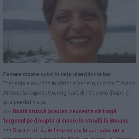
Femeie moare subit în fața clienților la bar
–
Tragedia a avut loc în Vittorio Veneto, în zona Treviso.
Antonella Caponetto, originară din Casoria (Napoli),
și-a pierdut viața.
>>>
Boală bruscă la volan, reușește să tragă
furgonul pe dreapta și moare în stradă la Busano
>>>
S-a simțit rău în timp ce era la cumpărături la