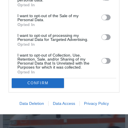
Bătrână invalidă, bătută cu sălbăticie de
more
Opted In
badantă, fiul ascunde o cameră și filmează
totul – VIDEO
I want to opt-out of the Sale of my
Personal Data.
Următorul articol
Opted In
Merge la spital și își abuzează fiica
însărcinată de 13 ani: tatăl surprins de
I want to opt-out of processing my
Personal Data for Targeted Advertising.
camere la Torino
Opted In
I want to opt-out of Collection, Use,
Retention, Sale, and/or Sharing of my
AȚI PUTEA DORI DE
Personal Data that Is Unrelated with the
Purposes for which it was collected.
ASEMENEA
Opted In
CONFIRM
Data Deletion
Data Access
Privacy Policy