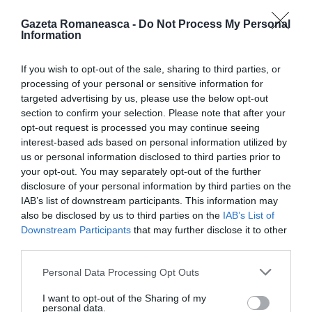
Roma
Gazeta Romaneasca -
Do Not Process My Personal
Information
Cadavrul se afla în interiorul unui șanț de scurgere.
Din ceea ce raportează medicul legist, ar fi o femeie
If you wish to opt-out of the sale, sharing to third parties, or
în vârstă de circa 30 de ani. Potrivit medicului,
processing of your personal or sensitive information for
targeted advertising by us, please use the below opt-out
decesul
datează de acum aproximativ un an
. Dar
section to confirm your selection. Please note that after your
atenție, pentru că acum devine interesant: se pare
opt-out request is processed you may continue seeing
că scheletul avea și un lănțișor atașat de corp .
interest-based ads based on personal information utilized by
us or personal information disclosed to third parties prior to
Acestea sunt detaliile care au amintit imediat de
your opt-out. You may separately opt-out of the further
Andreea .
disclosure of your personal information by third parties on the
IAB’s list of downstream participants. This information may
also be disclosed by us to third parties on the
IAB’s List of
S-a vorbit despre dispariția fetei în emisiunea
“Chi
Downstream Participants
that may further disclose it to other
l’ha visto?”
. La vremea respectivă, jurnaliştii au vorbit
third parties.
cu avocatul singurului suspect din cazul de
Personal Data Processing Opt Outs
dispariţie. Este vorba despre iubitul fetei, Simone
I want to opt-out of the Sharing of my
Gresti care deocamdată este acuzat doar de răpire
personal data.