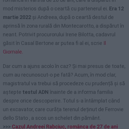
mod misterios după o ceartă cu partenerul ei.
Era 12
martie 2022
și Andreea, după o ceartă destul de
aprinsă în zona rurală din Montecarotto, a dispărut în
neant. Potrivit procurorului Irene Bilotta, cadavrul
găsit în Casal Bertone ar putea fi al ei, scrie
Il
Giornale.
Dar cum a ajuns acolo în caz? Și mai presus de toate,
cum au recunoscut-o pe fată? Acum, în mod clar,
magistratul va trebui să procedeze cu prudență și să
aștepte
testul ADN
înainte de a informa familia
despre orice descoperire. Totul s-a întâmplat când
un excavator, care curăța terenul deținut de Ferrovie
dello Stato , a scos un schelet din pământ.
>>>
Cazul Andreei Rabciuc, românca de 27 de ani