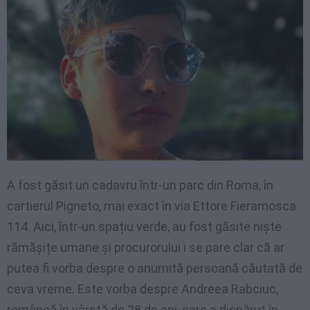
A fost găsit un cadavru într-un parc din Roma, în
cartierul Pigneto, mai exact în via Ettore Fieramosca
114. Aici, într-un spațiu verde, au fost găsite niște
rămășițe umane și procurorului i se pare clar că ar
putea fi vorba despre o anumită persoană căutată de
ceva vreme. Este vorba despre Andreea Rabciuc,
româncă în vârstă de 28 de ani, care a dispărut în