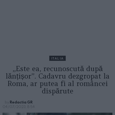
ITALIA
„Este ea, recunoscută după
lănțișor”. Cadavru dezgropat la
Roma, ar putea fi al româncei
dispărute
by
Redactia GR
04/07/2023, 8:54