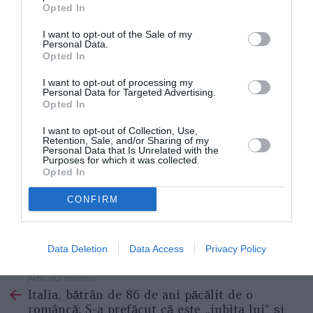
Opted In
și trafic de droguri, dar nu și de crimă.
I want to opt-out of the Sale of my
Personal Data.
Andreea a dispărut după o seară petrecută într-o
Opted In
rulotă, alături de Simone și alți doi prieteni, în mediul
I want to opt-out of processing my
rural Montecarotto. Tânăra s-ar fi certat mai întâi cu
Personal Data for Targeted Advertising.
Opted In
iubitul ei și, la scurt timp, s-ar fi plimbat pe via
Montecarottese pentru a se întoarce singură la Jesi.
I want to opt-out of Collection, Use,
Retention, Sale, and/or Sharing of my
Era 12 martie 2022. De atunci nu a mai fost văzută.
Personal Data that Is Unrelated with the
Purposes for which it was collected.
>>>
Italia, cadavrul unei femei, găsit într-o geantă
Opted In
în râul Po, pare a fi al unei românce de 27 de ani,
CONFIRM
campioană la tir
CRIMA ITALIA
Data Deletion
Data Access
Privacy Policy
Articolul anterior
See
Italia, bătrân de 86 de ani păcălit de o
more
româncă: S-a prefăcut că este „iubita lui” și